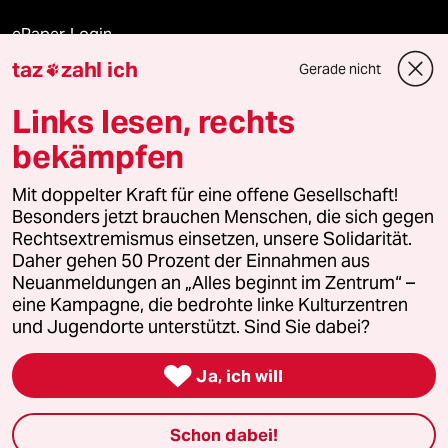
ePaper Login
taz
zahl ich
Gerade nicht

Downloads für Abonnierende
Links lesen, rechts
bekämpfen
© 2026 taz Verlags und Vertriebs GmbH
Mit doppelter Kraft für eine offene Gesellschaft!
Alle Rechte vorbehalten. Bei rechtlichen Fragen oder für Genehmigungen
wenden Sie sich bitte an
lizenzen@taz.de
Besonders jetzt brauchen Menschen, die sich gegen
Rechtsextremismus einsetzen, unsere Solidarität.
Daher gehen 50 Prozent der Einnahmen aus
Feedback
Redaktionsstatut
Kommune-Richtlinien
KI-
Neuanmeldungen an „Alles beginnt im Zentrum“ –
eine Kampagne, die bedrohte linke Kulturzentren
Leitlinie
Informant
Datenschutz
Impressum
AGB
und Jugendorte unterstützt. Sind Sie dabei?
Seitenwende
Einwilligungen widerrufen (Ads)

Ja, ich will
Schon dabei!