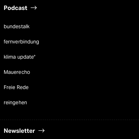
Podcast
bundestalk
fernverbindung
klima update°
Mauerecho
Freie Rede
reingehen
Newsletter