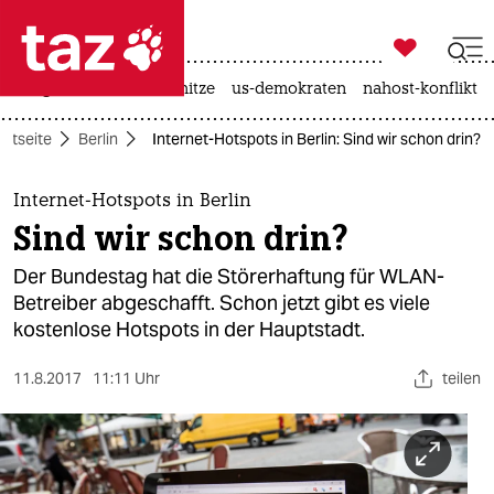

taz zahl ich
krieg in der ukraine
hitze
us-demokraten
nahost-konflikt

taz zahl ich
artseite
Berlin
Internet-Hotspots in Berlin: Sind wir schon drin?
taz zahl ich
themen
Internet-Hotspots in Berlin
Sind wir schon drin?
politik
Der Bundestag hat die Störerhaftung für WLAN-
öko
Betreiber abgeschafft. Schon jetzt gibt es viele
kostenlose Hotspots in der Hauptstadt.
gesellschaft
11.8.2017
11:11 Uhr
teilen
kultur
sport