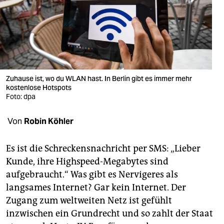
berlin
nord
wahrheit
verlag
Zuhause ist, wo du WLAN hast. In Berlin gibt es immer mehr
verlag
kostenlose Hotspots
Foto: dpa
veranstaltungen
Von
Robin Köhler
shop
fragen & hilfe
Es ist die Schreckensnachricht per SMS: „Lieber
Kunde, ihre Highspeed-Megabytes sind
unterstützen
aufgebraucht.“ Was gibt es Nervigeres als
abo
langsames Internet? Gar kein Internet. Der
Zugang zum weltweiten Netz ist gefühlt
genossenschaft
inzwischen ein Grundrecht und so zahlt der Staat