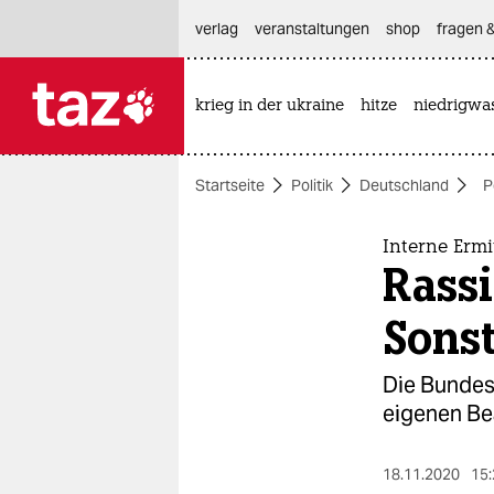
hautnavigation anspringen
hauptinhalt anspringen
footer anspringen
verlag
veranstaltungen
shop
fragen &
krieg in der ukraine
hitze
niedrigwa

taz zahl ich
taz zahl ich
Startseite
Politik
Deutschland
P
themen
politik
Interne Ermi
Rassi
öko
Sons
gesellschaft
Die Bundes
kultur
eigenen Bea
sport
18.11.2020
15: