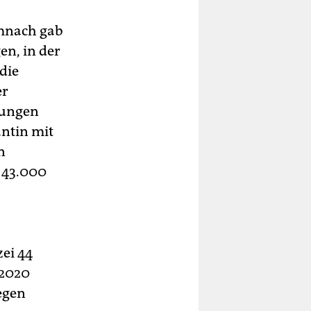
mnach gab
en, in der
die
er
rungen
antin mit
n
 43.000
ei 44
 2020
egen