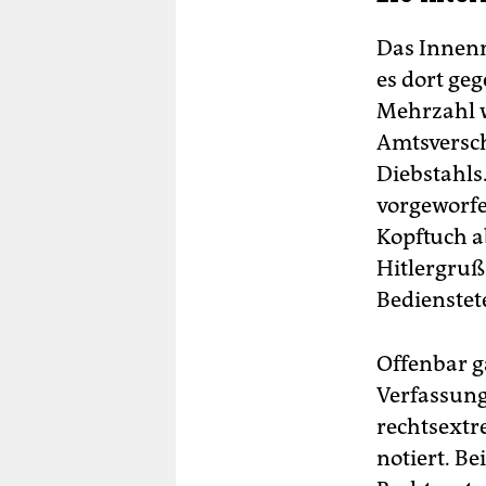
Das Innen
es dort ge
Mehrzahl 
Amtsversch
Diebstahls
vorgeworfe
Kopftuch ab
Hitlergruß
Bedienstet
Offenbar ga
Verfassung
rechtsextr
notiert. B