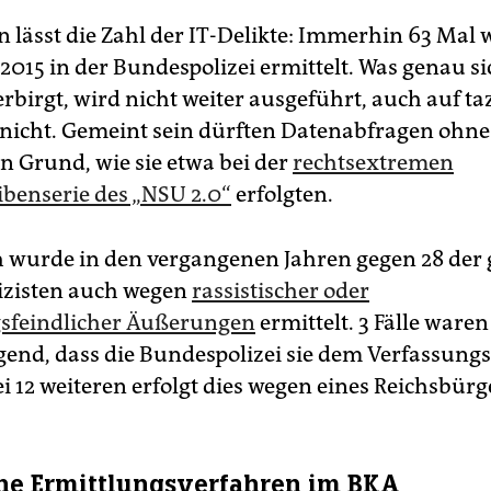
 lässt die Zahl der IT-Delikte: Immerhin 63 Mal
 2015 in der Bundespolizei ermittelt. Was genau si
rbirgt, wird nicht weiter ausgeführt, auch auf ta
nicht. Gemeint sein dürften Datenabfragen ohne
en Grund, wie sie etwa bei der
rechtsextremen
benserie des „NSU 2.0“
erfolgten.
h wurde in den vergangenen Jahren gegen 28 der
izisten auch wegen
rassistischer oder
gsfeindlicher Äußerungen
ermittelt. 3 Fälle waren
end, dass die Bundespolizei sie dem Verfassung
ei 12 weiteren erfolgt dies wegen eines Reichsbür
rne Ermittlungsverfahren im BKA