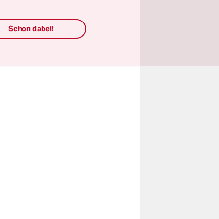
en“ (50).
ie werden
Schon dabei!