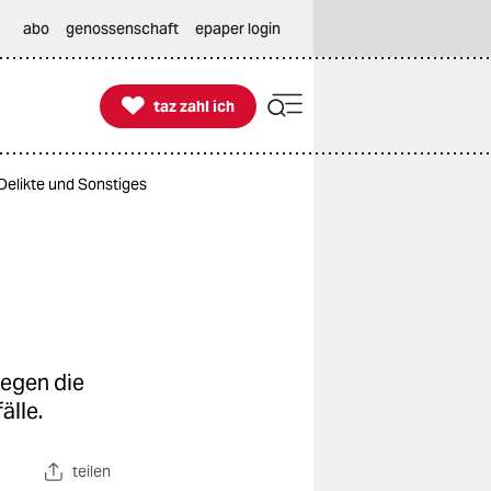
abo
genossenschaft
epaper login

taz zahl ich
taz zahl ich
-Delikte und Sonstiges
gegen die
älle.
teilen