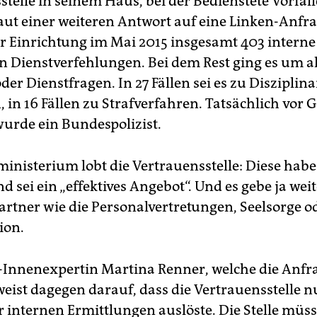
stelle in seinem Haus, bei der Bedienstete Vorfäl
aut einer weiteren Antwort auf eine Linken-Anf
der Einrichtung im Mai 2015 insgesamt 403 interne
en Dienstverfehlungen. Bei dem Rest ging es um 
der Dienstfragen. In 27 Fällen sei es zu Disziplin
in 16 Fällen zu Strafverfahren. Tatsächlich vor G
wurde ein Bundespolizist.
inisterium lobt die Vertrauensstelle: Diese habe
 sei ein „effektives Angebot“. Und es gebe ja wei
rtner wie die Personalvertretungen, Seelsorge o
ion.
-Innenexpertin Martina Renner, welche die Anfr
rweist dagegen darauf, dass die Vertrauensstelle 
r internen Ermittlungen auslöste. Die Stelle müs