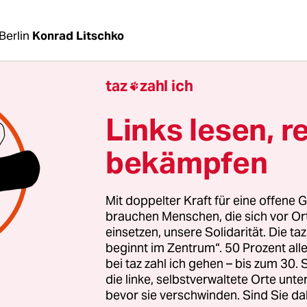
Berlin
Konrad Litschko
taz
zahl ich

 lange Liste an Verfehlungen: Reisekostenbetrug,
tsfahrten, Fernbleiben vom Dienst. In 1.384 Fäll
Links lesen, r
olizei wegen solcher Fälle seit 2015 in den eigen
bekämpfen
us der Antwort des Bundesinnenministeriums au
Mit doppelter Kraft für eine offene G
rage hervor, die der taz vorliegt. Aufgeführt wer
brauchen Menschen, die sich vor O
en der Bundespolizei von 2015 bis Ende 2019. Die
einsetzen, unsere Solidarität. Die ta
beginnt im Zentrum“. 50 Prozent a
erfolgten demnach zu Vernachlässigungen dienst
bei taz zahl ich gehen – bis zum 30
128), Störung des Betriebsfriedens (115), Pflichtve
die linke, selbstverwaltete Orte unte
Vorgesetzten oder Untergebenen (78), Alkoholkon
bevor sie verschwinden. Sind Sie da