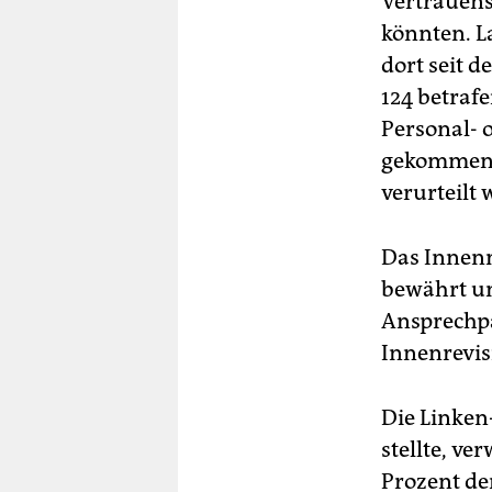
Vertrauens
könnten. L
dort seit 
124 betraf
Personal- o
gekommen, 
verurteilt 
Das Innenm
bewährt und
Ansprechpa
Innenrevis
Die Linken
stellte, ve
Prozent de