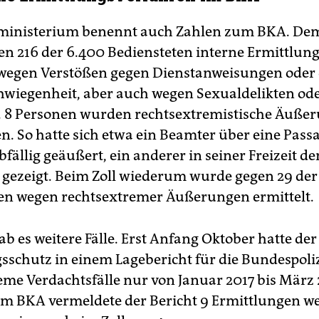
ministerium benennt auch Zahlen zum BKA. De
gen 216 der 6.400 Bediensteten interne Ermittlung
wegen Verstößen gegen Dienstanweisungen oder 
wiegenheit, aber auch wegen Sexualdelikten od
. 8 Personen wurden rechtsextremistische Äuße
n. So hatte sich etwa ein Beamter über eine Pass
fällig geäußert, ein anderer in seiner Freizeit de
 gezeigt. Beim Zoll wiederum wurde gegen 29 der
en wegen rechtsextremer Äußerungen ermittelt.
b es weitere Fälle. Erst Anfang Oktober hatte der
sschutz in einem Lagebericht für die Bundespoliz
eme Verdachtsfälle nur von Januar 2017 bis März
eim BKA vermeldete der Bericht 9 Ermittlungen w