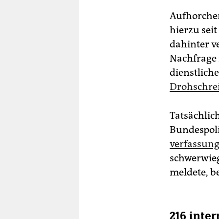
Aufhorchen
hierzu seit
dahinter ve
Nachfrage 
dienstlich
Drohschrei
Tatsächlic
Bundespol
verfassun
schwerwieg
meldete, b
216 inte