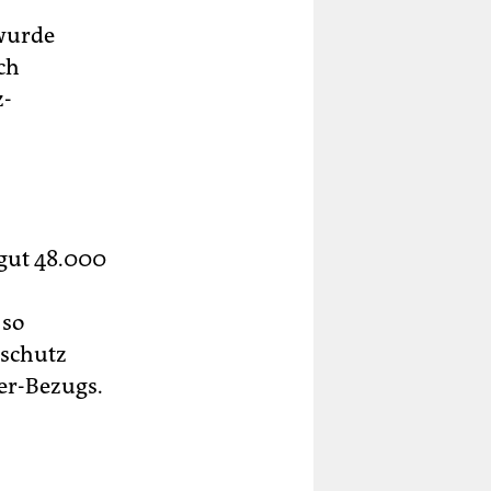
 wurde
ch
z-
 gut 48.000
 so
sschutz
ger-Bezugs.