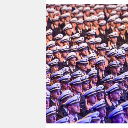
berlin
nord
wahrheit
verlag
verlag
veranstaltungen
shop
fragen & hilfe
unterstützen
abo
genossenschaft