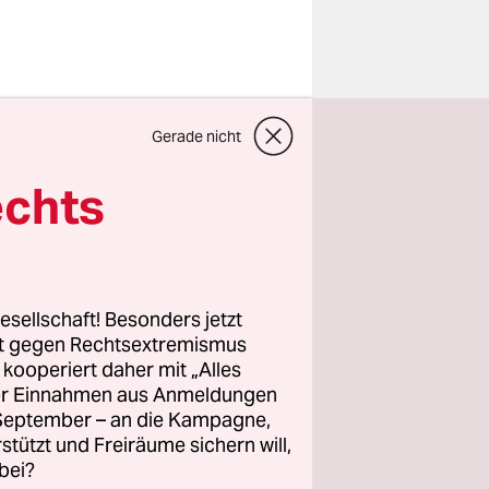
Gerade nicht
en musste
echts
en Reihen
f eine
esellschaft! Besonders jetzt
den interne
rt gegen Rechtsextremismus
 meisten
z kooperiert daher mit „Alles
ller Einnahmen aus Anmeldungen
licher
. September – an die Kampagne,
rletzungen
rstützt und Freiräume sichern will,
sums (73),
bei?