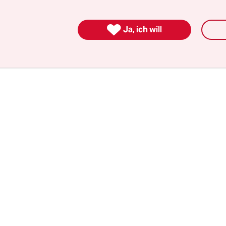
 vom Dienst (52) oder auch „sittlicher Verfehlung
il der Ermittlungen (362) bleibt uneingeordnet: S

Ja, ich will
stiges“ aufgeführt.