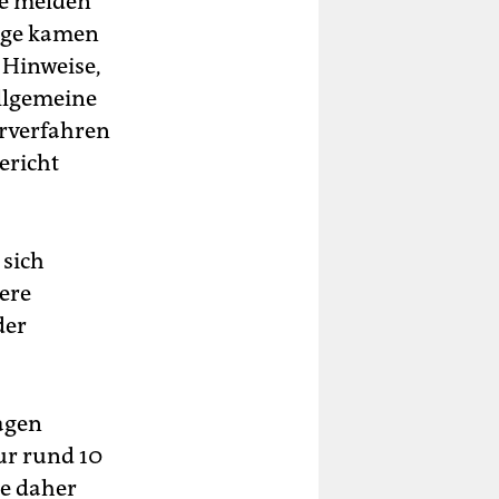
le melden
rage kamen
 Hinweise,
allgemeine
arverfahren
ericht
 sich
tere
der
agen
nur rund 10
se daher