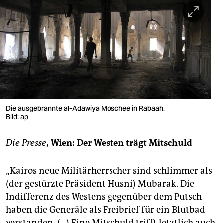
berlin
nord
wahrheit
verlag
verlag
veranstaltungen
Die ausgebrannte al-Adawiya Moschee in Rabaah.
Bild: ap
shop
Die Presse
, Wien: Der Westen trägt Mitschuld
fragen & hilfe
unterstützen
„Kairos neue Militärherrscher sind schlimmer als
(der gestürzte Präsident Husni) Mubarak. Die
abo
Indifferenz des Westens gegenüber dem Putsch
genossenschaft
haben die Generäle als Freibrief für ein Blutbad
verstanden. (...) Eine Mitschuld trifft letztlich auch