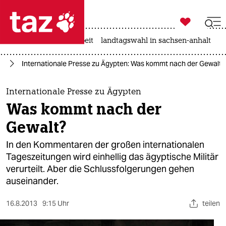

taz zahl ich
autowahn
hitze
arbeit
landtagswahl in sachsen-anhalt

taz zahl ich
ka
Internationale Presse zu Ägypten: Was kommt nach der Gewalt?
taz zahl ich
themen
Internationale Presse zu Ägypten
Was kommt nach der
politik
Gewalt?
öko
In den Kommentaren der großen internationalen
Tageszeitungen wird einhellig das ägyptische Militär
gesellschaft
verurteilt. Aber die Schlussfolgerungen gehen
auseinander.
kultur
sport
16.8.2013
9:15 Uhr
teilen