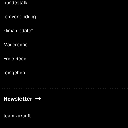
bundestalk
fernverbindung
klima update°
Mauerecho
Freie Rede
reingehen
Newsletter
team zukunft