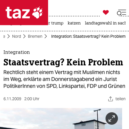

taz zahl ich
bergsteigen
usa unter trump
katzen
landtagswahl in sachs

taz zahl ich
ite
Nord
Bremen
Integration: Staatsvertrag? Kein Problem
taz zahl ich
themen
Integration
Staatsvertrag? Kein Problem
politik
Rechtlich steht einem Vertrag mit Muslimen nichts
öko
im Weg, erklärte am Donnerstagabend ein Jurist
PolitikerInnen von SPD, Linkspartei, FDP und Grünen
gesellschaft
6.11.2009
2:00 Uhr
teilen
kultur
sport