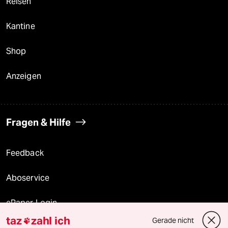
Reisen
Kantine
Shop
Anzeigen
Fragen & Hilfe
Feedback
Aboservice
ePaper Login
taz
zahl ich
Gerade nicht

Downloads für Abonnierende