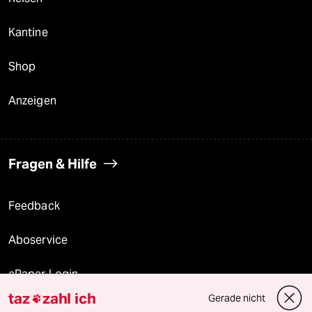
Kantine
Shop
Anzeigen
Fragen & Hilfe
Feedback
Aboservice
ePaper Login
taz
zahl ich
Gerade nicht

Downloads für Abonnierende