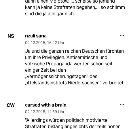
dann einen Molotow,.... scheiße so jemand
kann ja keine Straftaten begehen,... so schlimm
sind die ja alle gar nich
nzuli sana
NS
02.12.2015
,
16:42 Uhr
Ja und die ganzen reichen Deutschen fürchten
um ihre Privilegien. Antisemitische und
völkische Propaganda werden schon seit
einiger Zeit bei den
„Vermögenssicherungstagen“ des
„ittelstandsinstituts Niedersachsen“ verbreitet.
cursed with a brain
CW
02.12.2015
,
14:59 Uhr
"Allerdings würden politisch motivierte
Straftaten bislang angesichts der teils hohen