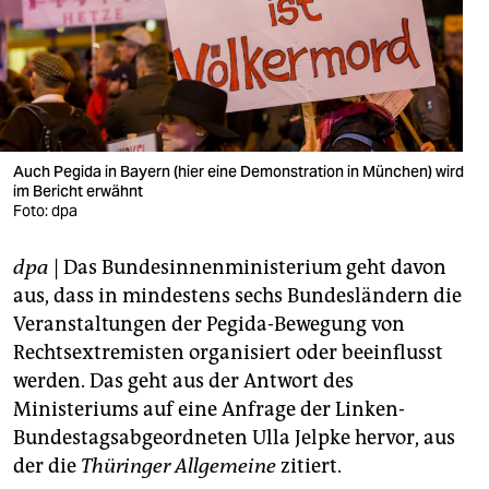
berlin
nord
wahrheit
verlag
Auch Pegida in Bayern (hier eine Demonstration in München) wird
verlag
im Bericht erwähnt
Foto: dpa
veranstaltungen
dpa
| Das Bundesinnenministerium geht davon
shop
aus, dass in mindestens sechs Bundesländern die
fragen & hilfe
Veranstaltungen der Pegida-Bewegung von
Rechtsextremisten organisiert oder beeinflusst
unterstützen
werden. Das geht aus der Antwort des
abo
Ministeriums auf eine Anfrage der Linken-
Bundestagsabgeordneten Ulla Jelpke hervor, aus
genossenschaft
der die
Thüringer Allgemeine
zitiert.