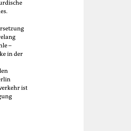
kurdische
es.
ersetzung
relang
hle –
ke in der
len
rlin
erkehr ist
egung