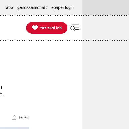
abo
genossenschaft
epaper login

taz zahl ich
taz zahl ich
m
n.
teilen