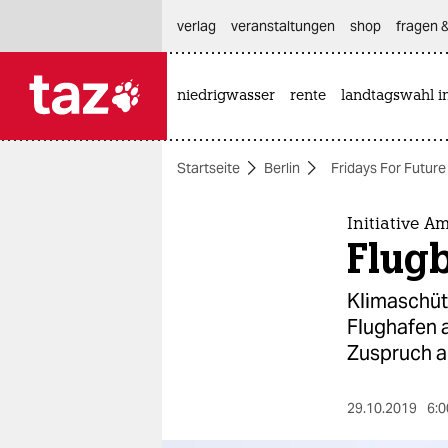
hautnavigation anspringen
hauptinhalt anspringen
footer anspringen
verlag
veranstaltungen
shop
fragen &
niedrigwasser
rente
landtagswahl i

taz zahl ich
taz zahl ich
Startseite
Berlin
Fridays For Future
themen
politik
Initiative A
Flug
öko
Klimaschüt
gesellschaft
Flughafen 
Zuspruch a
kultur
sport
29.10.2019
6:0