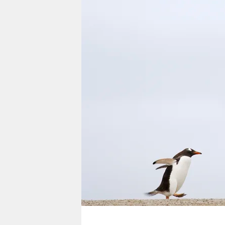
berlin
nord
wahrheit
verlag
verlag
veranstaltungen
shop
fragen & hilfe
unterstützen
abo
genossenschaft