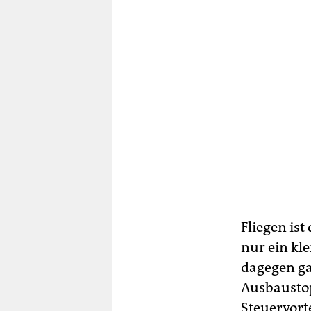
Fliegen is
nur ein kle
dagegen ga
Ausbaustop
Steuervort