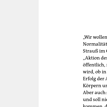
„Wir wolle
Normalität
Strauß im 
„Aktion de
öffentlich
wird, ob in
Erfolg der 
Körpern un
Aber auch:
und soll n
kommen, d