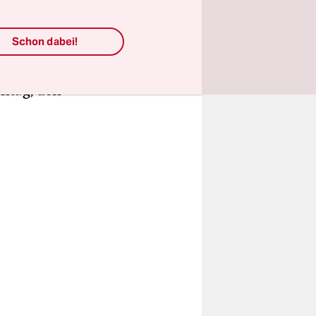
Behauptung
Schon dabei!
ns BER
ellen
nntag, den