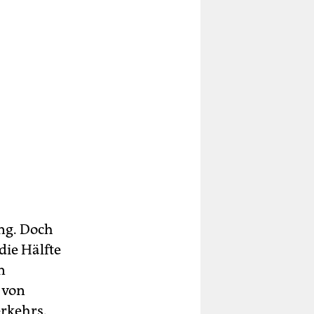
ng. Doch
die Hälfte
n
 von
erkehrs.