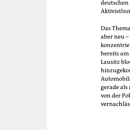
deutschen 
AktivistInn
Das Thema 
aber neu – 
konzentrie
bereits am
Lausitz bl
hinzugekom
Automobila
gerade als
von der Po
vernachläs