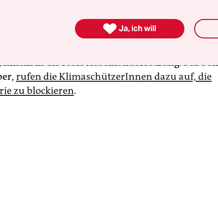
ichten Video
, sah man als Pinguine verkleidete
istInnen bei nächtlichen Basteleien, die in der 

Ja, ich will
sie hätten die Fertigstellung des neuen Flughafe
sabotiert. Nun will die Gruppe raus aus der virtu
, hinein in die reale Auseinandersetzung. Für So
ber,
rufen die KlimaschützerInnen dazu auf, die
rie zu blockieren
.