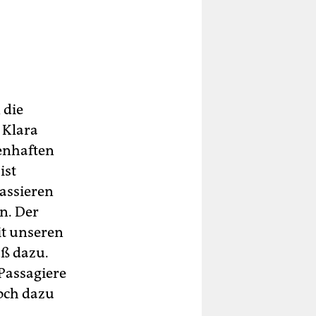
 die
 Klara
senhaften
ist
passieren
en. Der
it unseren
uß dazu.
 Passagiere
doch dazu