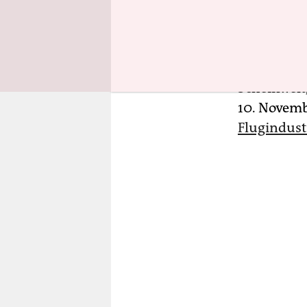
veröffentl
Klimaaktiv
mündeten, 
über Jahre 
Scheinwelt
10. Novem
Flugindust