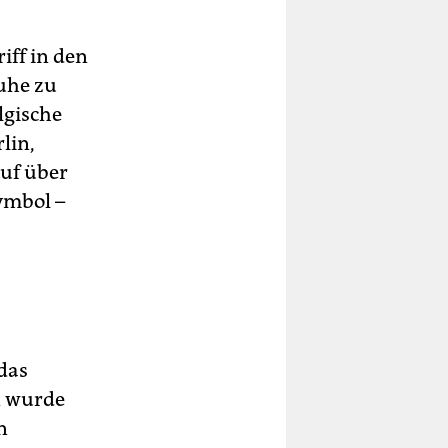
iff in den
ruhe zu
lgische
lin,
uf über
ymbol –
 das
n wurde
n