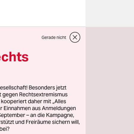
 den Kopf
Gerade nicht
sie
echts
en und der
 Symbol für
ezi-
esellschaft! Besonders jetzt
rstattung
rt gegen Rechtsextremismus
z kooperiert daher mit „Alles
ller Einnahmen aus Anmeldungen
. September – an die Kampagne,
mit gutem
rstützt und Freiräume sichern will,
bei?
 im Sommer