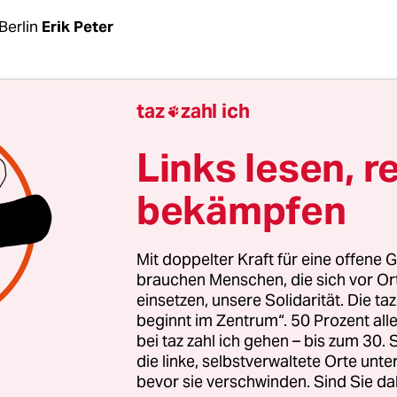
Berlin
Erik Peter
inem antarktischen Mythos legen Pinguine nicht
taz
zahl ich

ken und kippen um, wenn Flugzeuge über sie
en. Stattdessen ergreift sie ein Fluchtreflex und 
Links lesen, r
davonzuwatscheln. Mit ihrer Angst vor Flugzeug
bekämpfen
, selbst zu fliegen, sind die Vögel ein geeignetes
ung nach weniger Flugverkehr. Als Symbol der
igkeit sind Pinguine schon seit den türkischen G
Mit doppelter Kraft für eine offene G
013 eingeführt, als im TV statt aktueller Berichte
brauchen Menschen, die sich vor O
einsetzen, unsere Solidarität. Die ta
in-Dokumentation zu sehen war.
beginnt im Zentrum“. 50 Prozent a
bei taz zahl ich gehen – bis zum 30
tive Am Boden bleiben hat sich der Pinguine also 
die linke, selbstverwaltete Orte unte
bevor sie verschwinden. Sind Sie da
enommen. Schon in ihrer ersten Aktion, einem