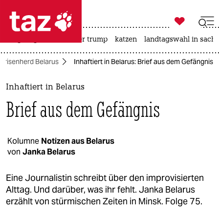

taz zahl ich
bergsteigen
usa unter trump
katzen
landtagswahl in sachs

taz zahl ich
Krisenherd Belarus
Inhaftiert in Belarus: Brief aus dem Gefängnis
taz zahl ich
themen
Inhaftiert in Belarus
Brief aus dem Gefängnis
politik
öko
Kolumne
Notizen aus Belarus
von
Janka Belarus
gesellschaft
kultur
Eine Journalistin schreibt über den improvisierten
Alttag. Und darüber, was ihr fehlt. Janka Belarus
sport
erzählt von stürmischen Zeiten in Minsk. Folge 75.