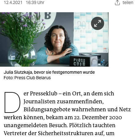
berlin
12.4.2021
16:39 Uhr
teilen
nord
wahrheit
verlag
verlag
veranstaltungen
Julia Slutzkaja, bevor sie festgenommen wurde
shop
Foto: Press Club Belarus
D
fragen & hilfe
er Presseklub – ein Ort, an dem sich
Journalisten zusammenfinden,
unterstützen
Bildungsangebote wahrnehmen und Netz
abo
werken können, bekam am 22. Dezember 2020
unangemeldeten Besuch. Plötzlich tauchten
genossenschaft
Vertreter der Sicherheitsstrukturen auf, um