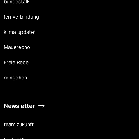
bundestalk
fernverbindung
klima update°
Mauerecho
Freie Rede
reingehen
Newsletter
team zukunft