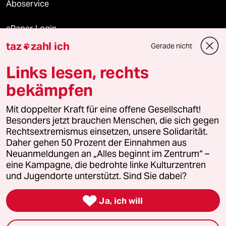
Aboservice
ePaper Login
taz
zahl ich
Gerade nicht

Downloads für Abonnierende
Links lesen, rechts
bekämpfen
© 2026 taz Verlags und Vertriebs GmbH
Mit doppelter Kraft für eine offene Gesellschaft!
Alle Rechte vorbehalten. Bei rechtlichen Fragen oder für Genehmigungen
wenden Sie sich bitte an
lizenzen@taz.de
Besonders jetzt brauchen Menschen, die sich gegen
Rechtsextremismus einsetzen, unsere Solidarität.
Daher gehen 50 Prozent der Einnahmen aus
Feedback
Redaktionsstatut
Kommune-Richtlinien
KI-
Neuanmeldungen an „Alles beginnt im Zentrum“ –
eine Kampagne, die bedrohte linke Kulturzentren
Leitlinie
Informant
Datenschutz
Impressum
AGB
und Jugendorte unterstützt. Sind Sie dabei?
Seitenwende
Einwilligungen widerrufen (Ads)

Ja, ich will