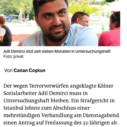
berlin
nord
wahrheit
verlag
verlag
Adil Demirci sitzt seit sieben Monaten in Untersuchungshaft
Foto: privat
veranstaltungen
Von
Canan Coşkun
shop
fragen & hilfe
Der wegen Terrorvorwürfen angeklagte Kölner
Sozialarbeiter Adil Demirci muss in
unterstützen
Untersuchungshaft bleiben. Ein Strafgericht in
abo
Istanbul lehnte zum Abschluss einer
mehrstündigen Verhandlung am Dienstagabend
genossenschaft
einen Antrag auf Freilassung des 32-Jährigen ab.