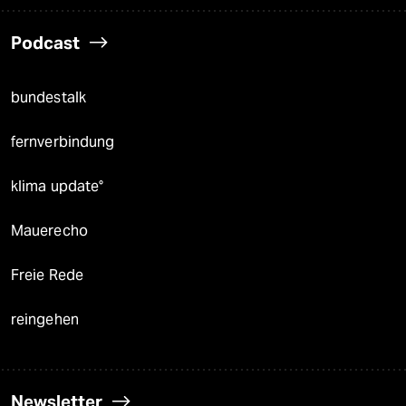
Podcast
bundestalk
fernverbindung
klima update°
Mauerecho
Freie Rede
reingehen
Newsletter