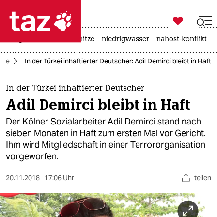

taz zahl ich
krieg in der ukraine
hitze
niedrigwasser
nahost-konflikt

taz zahl ich
kte
In der Türkei inhaftierter Deutscher: Adil Demirci bleibt in Haft
taz zahl ich
themen
In der Türkei inhaftierter Deutscher
Adil Demirci bleibt in Haft
politik
Der Kölner Sozialarbeiter Adil Demirci stand nach
öko
sieben Monaten in Haft zum ersten Mal vor Gericht.
Ihm wird Mitgliedschaft in einer Terrororganisation
gesellschaft
vorgeworfen.
kultur
20.11.2018
17:06 Uhr
teilen
sport