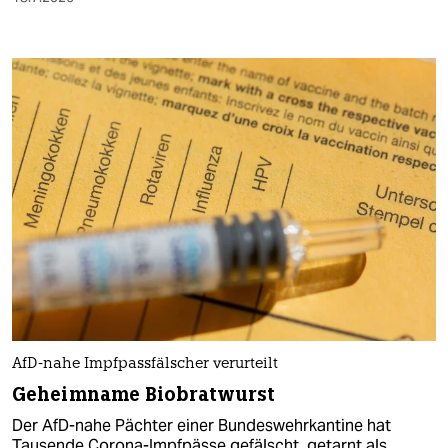
AfD-nahe Impfpassfälscher verurteilt
Geheimname Biobratwurst
Der AfD-nahe Pächter einer Bundeswehrkantine hat
Tausende Corona-Impfpässe gefälscht, getarnt als