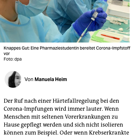
berlin
nord
wahrheit
verlag
Knappes Gut: Eine Pharmaziestudentin bereitet Corona-Impfstoff
verlag
vor
Foto: dpa
veranstaltungen
shop
Von
Manuela Heim
fragen & hilfe
Der Ruf nach einer Härtefallregelung bei den
unterstützen
Corona-Impfungen wird immer lauter. Wenn
abo
Menschen mit seltenen Vorerkrankungen zu
Hause gepflegt werden und sich nicht isolieren
genossenschaft
können zum Beispiel. Oder wenn Krebserkrankte