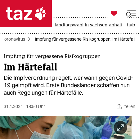

taz zahl ich
niedrigwasser
rente
landtagswahl in sachsen-anhalt
hybri

taz zahl ich
Coronavirus
Impfung für vergessene Risikogruppen: Im Härtefall
taz zahl ich
themen
Impfung für vergessene Risikogruppen
Im Härtefall
politik
Die Impfverordnung regelt, wer wann gegen Covid-
öko
19 geimpft wird. Erste Bundesländer schaffen nun
auch Regelungen für Härtefälle.
gesellschaft
31.1.2021
18:50 Uhr
teilen
kultur
sport