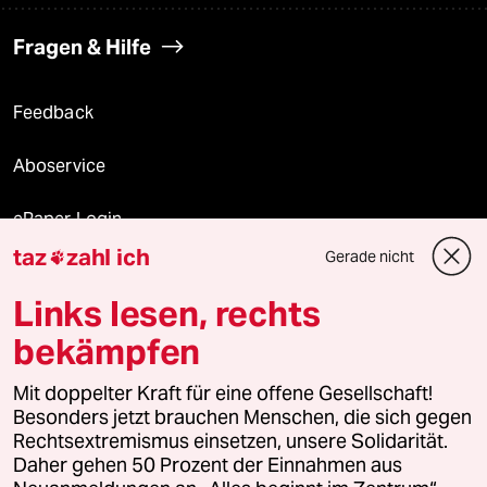
Fragen & Hilfe
Feedback
Aboservice
ePaper Login
taz
zahl ich
Gerade nicht

Downloads für Abonnierende
Links lesen, rechts
bekämpfen
© 2026 taz Verlags und Vertriebs GmbH
Mit doppelter Kraft für eine offene Gesellschaft!
Alle Rechte vorbehalten. Bei rechtlichen Fragen oder für Genehmigungen
wenden Sie sich bitte an
lizenzen@taz.de
Besonders jetzt brauchen Menschen, die sich gegen
Rechtsextremismus einsetzen, unsere Solidarität.
Daher gehen 50 Prozent der Einnahmen aus
Feedback
Redaktionsstatut
Kommune-Richtlinien
KI-