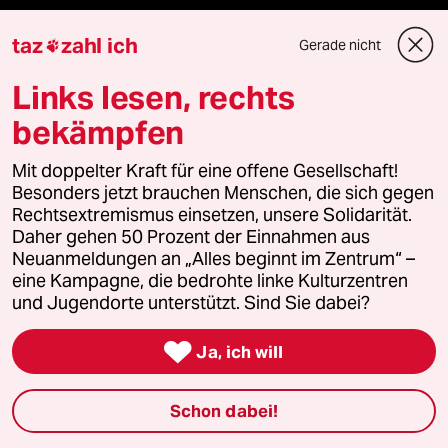
Shop
taz
zahl ich
Gerade nicht

Links lesen, rechts
Anzeigen
bekämpfen
Mit doppelter Kraft für eine offene Gesellschaft!
Fragen & Hilfe
Besonders jetzt brauchen Menschen, die sich gegen
Rechtsextremismus einsetzen, unsere Solidarität.
Daher gehen 50 Prozent der Einnahmen aus
Feedback
Neuanmeldungen an „Alles beginnt im Zentrum“ –
eine Kampagne, die bedrohte linke Kulturzentren
Aboservice
und Jugendorte unterstützt. Sind Sie dabei?
ePaper Login

Ja, ich will
Downloads für Abonnierende
Schon dabei!