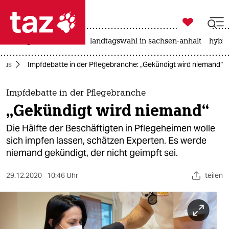

taz zahl ich
niedrigwasser
rente
landtagswahl in sachsen-anhalt
hybri

taz zahl ich
irus
Impfdebatte in der Pflegebranche: „Gekündigt wird niemand“
taz zahl ich
themen
Impfdebatte in der Pflegebranche
„Gekündigt wird niemand“
politik
Die Hälfte der Beschäftigten in Pflegeheimen wolle
öko
sich impfen lassen, schätzen Experten. Es werde
niemand gekündigt, der nicht geimpft sei.
gesellschaft
29.12.2020
10:46 Uhr
teilen
kultur
sport