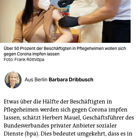
berlin
nord
wahrheit
verlag
Über 50 Prozent der Beschäftigten in Pflegeheimen wollen sich
gegen Corona impfen lassen
verlag
Foto: Frank Röth/dpa
veranstaltungen
shop
Aus Berlin
Barbara Dribbusch
fragen & hilfe
Etwas über die Hälfte der Beschäftigten in
unterstützen
Pflegeheimen werden sich gegen Corona impfen
abo
lassen, schätzt Herbert Mauel, Geschäftsführer des
Bundesverbandes privater Anbieter sozialer
genossenschaft
Dienste (bpa). Dies bedeutet umgekehrt, dass es in