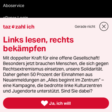
Aboservice
ePaper Login
taz
zahl ich
Gerade nicht

Downloads für Abonnierende
Links lesen, rechts
bekämpfen
© 2026 taz Verlags und Vertriebs GmbH
Alle Rechte vorbehalten. Bei rechtlichen Fragen oder für Genehmigungen
Mit doppelter Kraft für eine offene Gesellschaft!
wenden Sie sich bitte an
lizenzen@taz.de
Besonders jetzt brauchen Menschen, die sich gegen
Rechtsextremismus einsetzen, unsere Solidarität.
Daher gehen 50 Prozent der Einnahmen aus
Feedback
Redaktionsstatut
Kommune-Richtlinien
KI-
Neuanmeldungen an „Alles beginnt im Zentrum“ –
eine Kampagne, die bedrohte linke Kulturzentren
Leitlinie
Informant
Datenschutz
Impressum
AGB
und Jugendorte unterstützt. Sind Sie dabei?
Seitenwende
Einwilligungen widerrufen (Ads)

Ja, ich will