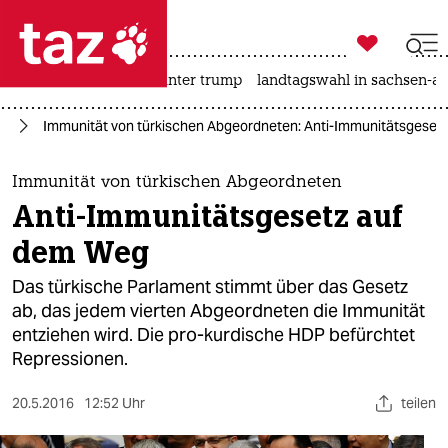

taz zahl ich
nahost-konflikt
usa unter trump
landtagswahl in sachsen-an

taz zahl ich
an
Immunität von türkischen Abgeordneten: Anti-Immunitätsgeset
taz zahl ich
themen
Immunität von türkischen Abgeordneten
Anti-Immunitätsgesetz auf
politik
dem Weg
öko
Das türkische Parlament stimmt über das Gesetz
ab, das jedem vierten Abgeordneten die Immunität
gesellschaft
entziehen wird. Die pro-kurdische HDP befürchtet
Repressionen.
kultur
sport
20.5.2016
12:52 Uhr
teilen