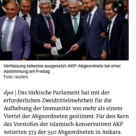
berlin
nord
wahrheit
verlag
verlag
veranstaltungen
Verfassung teilweise ausgesetzt: AKP-Abgeordnete bei einer
Abstimmung am Freitag
shop
Foto: reuters
fragen & hilfe
dpa
| Das türkische Parlament hat mit der
erforderlichen Zweidrittelmehrheit für die
unterstützen
Aufhebung der Immunität von mehr als einem
abo
Viertel der Abgeordneten gestimmt. Für den Kern
des Vorstoßes der islamisch-konservativen AKP
genossenschaft
votierten 373 der 550 Abgeordneten in Ankara.