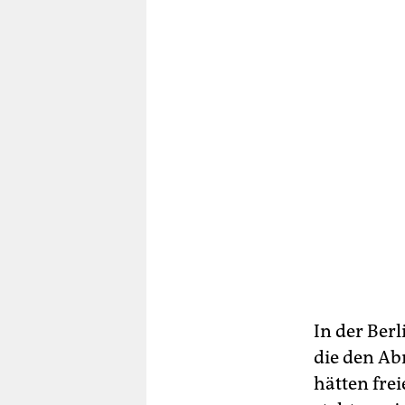
In der Ber
die den Abr
hätten fre