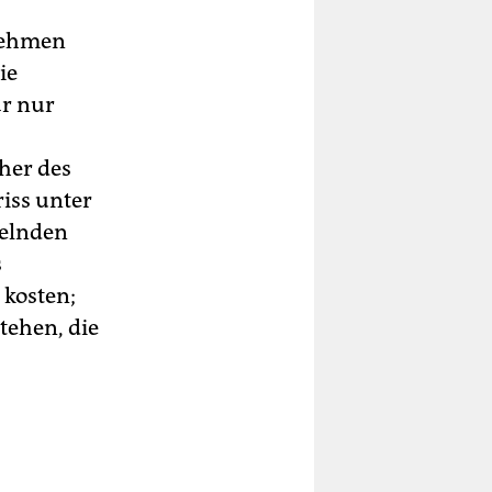
nehmen
ie
ar nur
her des
iss unter
gelnden
s
 kosten;
tehen, die