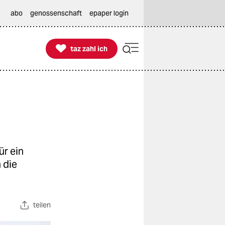
abo
genossenschaft
epaper login

taz zahl ich
taz zahl ich
ür ein
 die
teilen