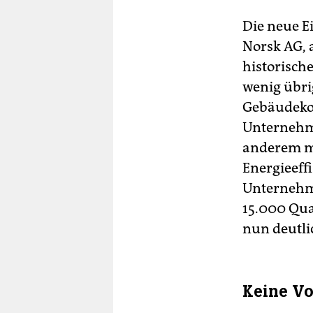
Die neue 
Norsk AG, 
historisch
wenig übri
Gebäudekom
Unternehme
anderem m
Energieeff
Unternehme
15.000 Qua
nun deutli
Keine V