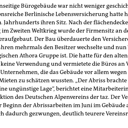
nseitige Bürogebäude war nicht weniger geschich
onsreiche Berlinische Lebensversicherung hatte hi
9. Jahrhunderts ihren Sitz. Nach der flächendec
 im Zweiten Weltkrieg wurde der Firmensitz an d
deraufgebaut. Der Bau überdauerte den Versicherer
ahren mehrmals den Besitzer wechselte und nun T
schen Athora Gruppe ist. Die hatte für den alten
 keine Verwendung und vermietete die Büros an 
 Unternehmen, die das Gebäude vor allem wegen 
Mieten zu schätzen wussten. „Der Abriss brachte 
ine ungünstige Lage“, berichtet eine Mitarbeiteri
ektion des Deutschen Alpenvereins der taz. Der V
or Beginn der Abrissarbeiten im Juni im Gebäude 
ch dadurch gezwungen, deutlich teurere Verein