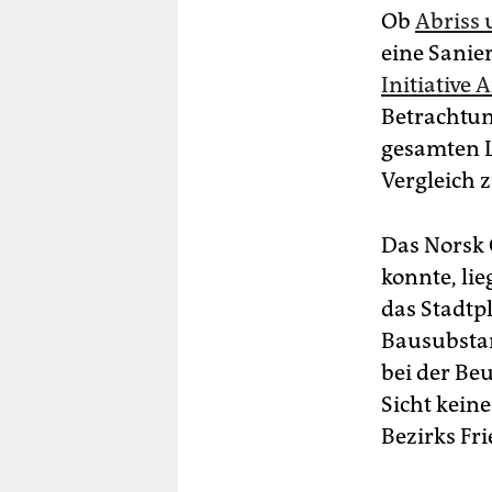
Ob
Abriss
eine Sanier
Initiative 
Betrachtun
gesamten L
Vergleich 
Das Norsk 
konnte, lie
das Stadtp
Bausubstan
bei der Be
Sicht kein
Bezirks Fr