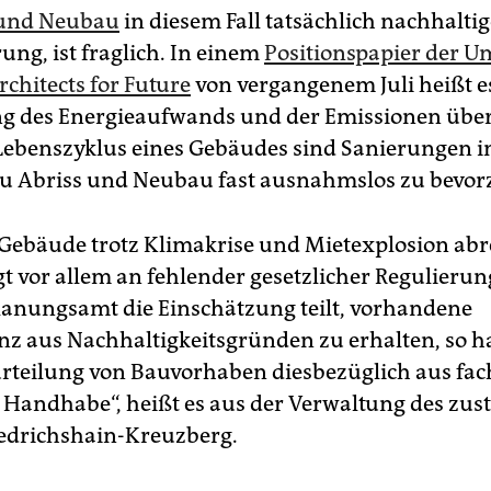
 und Neubau
in diesem Fall tatsächlich nachhaltig
ung, ist fraglich. In einem
Positionspapier der U
Architects for Future
von vergangenem Juli heißt es
g des Energieaufwands und der Emissionen übe
ebenszyklus eines Gebäudes sind Sanierungen 
zu Abriss und Neubau fast ausnahmslos zu bevor
Gebäude trotz Klimakrise und Mietexplosion ab
gt vor allem an fehlender gesetzlicher Regulierun
lanungsamt die Einschätzung teilt, vorhandene
z aus Nachhaltigkeitsgründen zu erhalten, so h
urteilung von Bauvorhaben diesbezüglich aus fac
e Handhabe“, heißt es aus der Verwaltung des zu
iedrichshain-Kreuzberg.