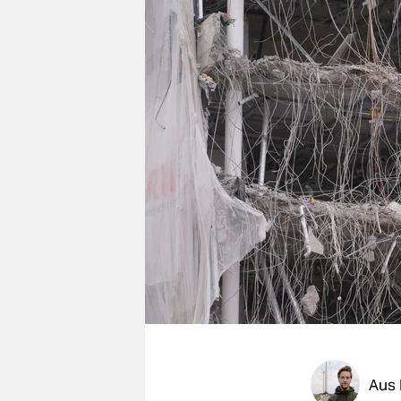
berlin
nord
wahrheit
verlag
verlag
veranstaltungen
shop
fragen & hilfe
unterstützen
abo
genossenschaft
Aus 