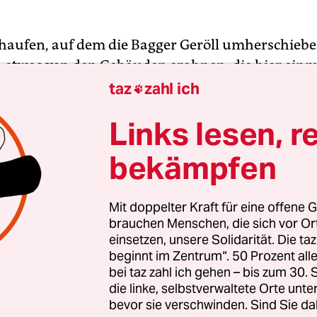
haufen, auf dem die Bagger Geröll umherschieben
etwas von den Gebäuden erahnen, die hier einm
in in den 70er Jahren errichtetes Bürogebäude un
taz
zahl ich

errichteter Seitenflügel – beide noch voll funktio
Links lesen, r
f dem Grundstück in der Markgrafenstraße 11–1
dem Neubauprojekt „The Charles“ weichen, den 
bekämpfen
 Norsk AG an dieser Stelle errichten will.
Mit doppelter Kraft für eine offene G
n reiner Spekulationsbau“, kritisiert Gabriela Sarges
brauchen Menschen, die sich vor O
er Nachbarschaftsinitiative LiMa-Wohnhof, eines
einsetzen, unsere Solidarität. Die ta
plexes, das direkt an die Baustelle angrenzt. I
beginnt im Zentrum“. 50 Prozent a
reiben an den Investor vom August bezeichnet die 
bei taz zahl ich gehen – bis zum 30
die linke, selbstverwaltete Orte unte
jekt als
„Zerstörung von Stadtgeschichte“
. Beson
bevor sie verschwinden. Sind Sie da
 sei der Abriss des Seitenflügels, eines der weni