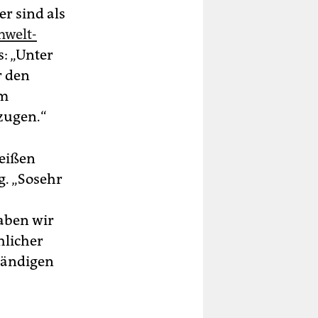
er sind als
mwelt-
: „Unter
r den
im
zugen.“
reißen
g. „Sosehr
aben wir
hlicher
ständigen