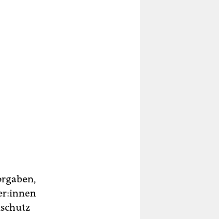
orgaben,
­r:in­nen
lschutz