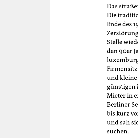
Das straße
Die traditi
Ende des 1
Zerstörung
Stelle wie
den 90er J
luxemburgi
Firmensitz
und kleine
günstigen 
Mieter in e
Berliner S
bis kurz v
und sah si
suchen.