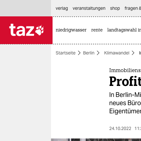
hautnavigation anspringen
hauptinhalt anspringen
footer anspringen
verlag
veranstaltungen
shop
fragen &
niedrigwasser
rente
landtagswahl i

taz zahl ich
taz zahl ich
Startseite
Berlin
Klimawandel
themen
politik
Immobiliens
Profi
öko
In Berlin-M
gesellschaft
neues Büro
Eigentümer
kultur
sport
24.10.2022
11: