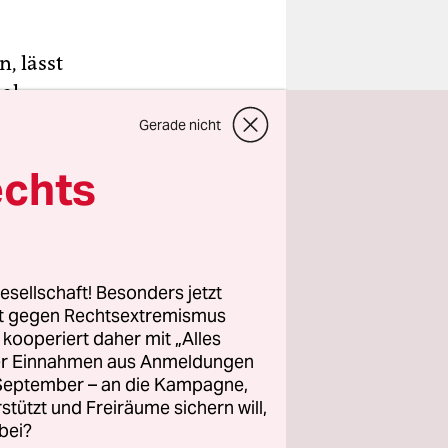
, lässt
al
d ein im
Gerade nicht
nsfähig –
echts
4 in
die
esellschaft! Besonders jetzt
. Sie ist
rt gegen Rechtsextremismus
z kooperiert daher mit „Alles
n einem
ller Einnahmen aus Anmeldungen
Initiative
. September – an die Kampagne,
rstützt und Freiräume sichern will,
ders
bei?
gen