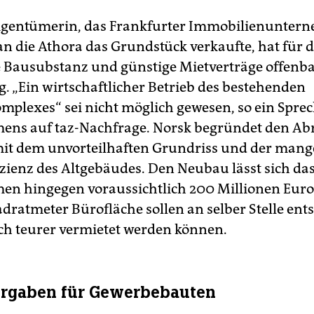
Eigentümerin, das Frankfurter Immobilienunter
an die Athora das Grundstück verkaufte, hat für d
e Bausubstanz und günstige Mietverträge offenb
g. „Ein wirtschaftlicher Betrieb des bestehenden
plexes“ sei nicht möglich gewesen, so ein Sprec
ns auf taz-Nachfrage. Norsk begründet den Abr
it dem unvorteilhaften Grundriss und der man
izienz des Altgebäudes. Den Neubau lässt sich da
n hingegen voraussichtlich 200 Millionen Euro
dratmeter Bürofläche sollen an selber Stelle ents
ch teurer vermietet werden können.
orgaben für Gewerbebauten