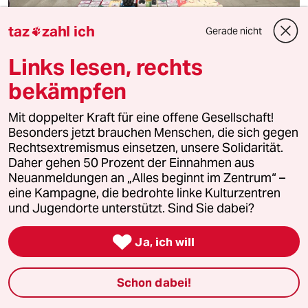
taz
zahl ich
Gerade nicht

Kapitalismus in Nordkorea
Der arme Nachbar erstarkt
Links lesen, rechts
Das einst abgeschottete Land verändert sich unter Kim
bekämpfen
Jong Un. Beobachten lässt sich das sehr gut in der
chinesischen Grenzregion.
Mit doppelter Kraft für eine offene Gesellschaft!
Von
Fabian Kretschmer
Besonders jetzt brauchen Menschen, die sich gegen
Rechtsextremismus einsetzen, unsere Solidarität.
Daher gehen 50 Prozent der Einnahmen aus
Neuanmeldungen an „Alles beginnt im Zentrum“ –
eine Kampagne, die bedrohte linke Kulturzentren
und Jugendorte unterstützt. Sind Sie dabei?

Ja, ich will
Schon dabei!