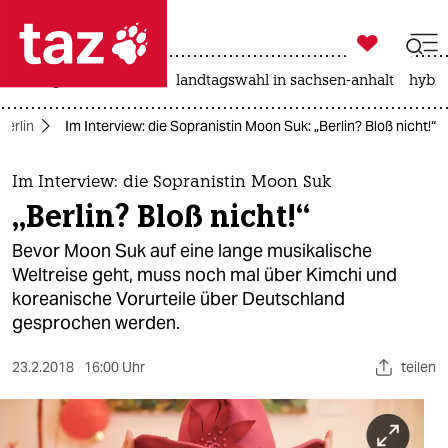

taz zahl ich
niedrigwasser
rente
landtagswahl in sachsen-anhalt
hybri

taz zahl ich
Berlin
Im Interview: die Sopranistin Moon Suk: „Berlin? Bloß nicht!“
taz zahl ich
themen
Im Interview: die Sopranistin Moon Suk
„Berlin? Bloß nicht!“
politik
Bevor Moon Suk auf eine lange musikalische
öko
Weltreise geht, muss noch mal über Kimchi und
koreanische Vorurteile über Deutschland
gesellschaft
gesprochen werden.
kultur
23.2.2018
16:00 Uhr
teilen
sport