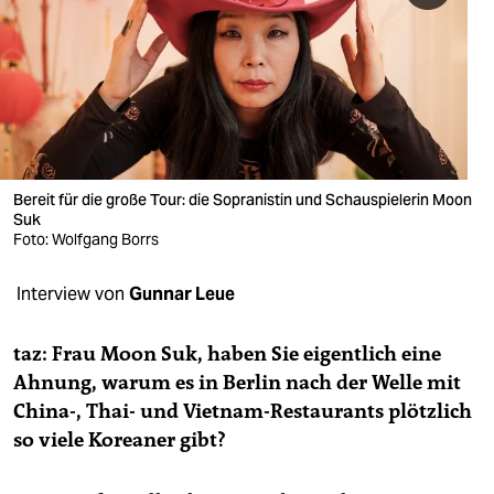
berlin
nord
wahrheit
verlag
verlag
Bereit für die große Tour: die Sopranistin und Schauspielerin Moon
Suk
veranstaltungen
Foto: Wolfgang Borrs
shop
Interview von
Gunnar Leue
fragen & hilfe
taz: Frau Moon Suk, haben Sie eigentlich eine
unterstützen
Ahnung, warum es in Berlin nach der Welle mit
China-, Thai- und Vietnam-Restaurants plötzlich
abo
so viele Koreaner gibt?
genossenschaft