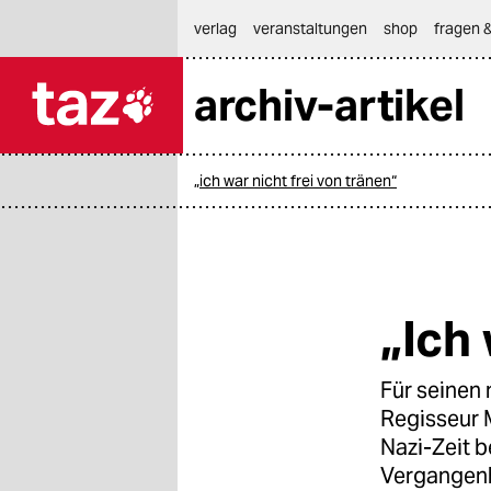
hautnavigation anspringen
hauptinhalt anspringen
footer anspringen
verlag
veranstaltungen
shop
fragen &
archiv-artikel

taz zahl ich
taz zahl ich
„ich war nicht frei von tränen“
themen
politik
öko
„Ich 
gesellschaft
Für seinen 
kultur
Regisseur M
sport
Nazi-Zeit 
Vergangenh