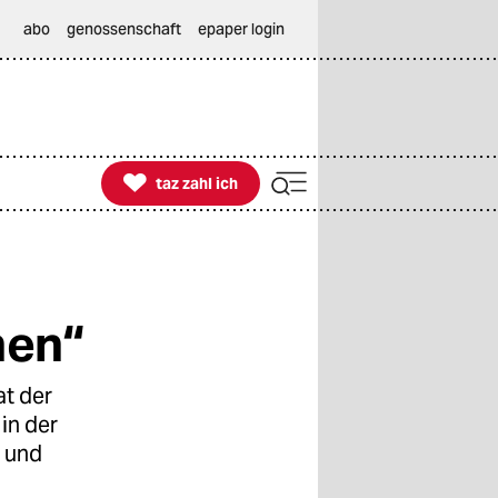
abo
genossenschaft
epaper login

taz zahl ich
taz zahl ich
nen“
at der
in der
n und