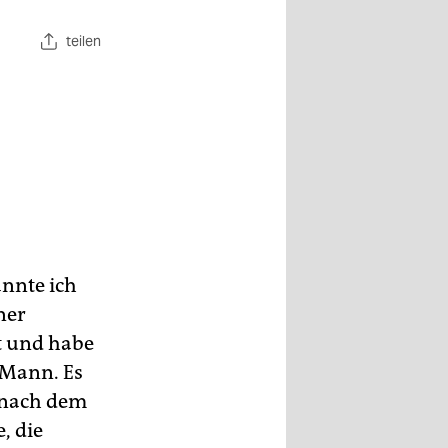
teilen
annte ich
ner
t und habe
r Mann. Es
n nach dem
, die