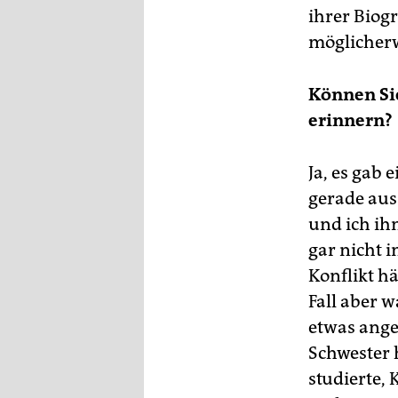
ihrer Biogr
möglicherw
Können Sie
erinnern?
Ja, es gab
gerade aus
und ich ih
gar nicht 
Konflikt h
Fall aber w
etwas ange
Schwester h
studierte, 