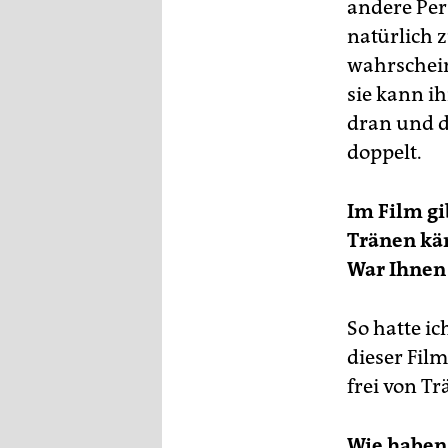
andere Per
natürlich 
wahrschein
sie kann ih
dran und d
doppelt.
Im Film gi
Tränen kä
War Ihnen 
So hatte i
dieser Film
frei von Tr
Wie haben 