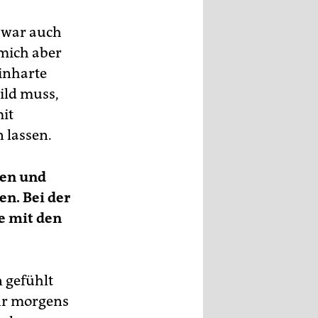
t war auch
 mich aber
inharte
Bild muss,
it
 lassen.
ten und
en. Bei der
e mit den
n gefühlt
hr morgens