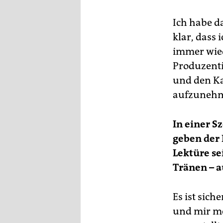
Ich habe d
klar, dass
immer wied
Produzentin
und den K
aufzunehme
In einer S
geben der 
Lektüre se
Tränen – a
Es ist sich
und mir me