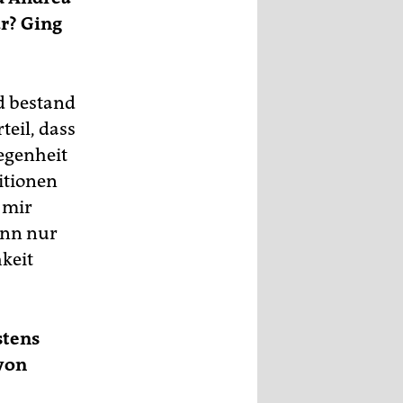
ar? Ging
nd bestand
eil, dass
egenheit
itionen
 mir
ann nur
hkeit
stens
 von