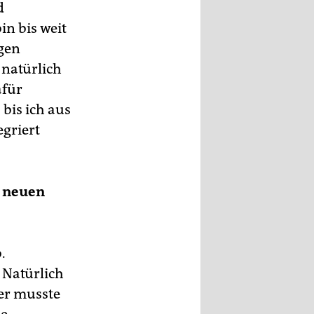
d
in bis weit
igen
natürlich
afür
 bis ich aus
egriert
m neuen
.
 Natürlich
er musste