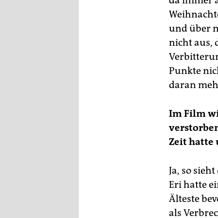
da immer a
Weihnachte
und über m
nicht aus, 
Verbitteru
Punkte nic
daran mehr
Im Film wi
verstorben
Zeit hatte
Ja, so sieh
Eri hatte 
Älteste bev
als Verbrec