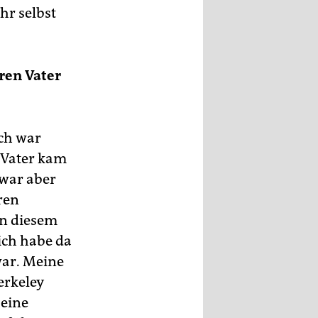
hr selbst
ren Vater
Ich war
 Vater kam
 war aber
ren
In diesem
 ich habe da
war. Meine
erkeley
 eine