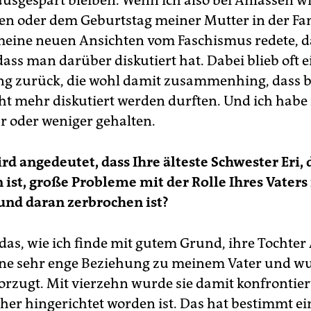
usgespart bleiben. Wenn ich also bei Anlässen w
n oder dem Geburtstag meiner Mutter in der Fa
eine neuen Ansichten vom Faschismus redete, d
dass man darüber diskutiert hat. Dabei blieb oft e
ng zurück, die wohl damit zusammenhing, dass 
ht mehr diskutiert werden durften. Und ich habe
 oder weniger gehalten.
rd angedeutet, dass Ihre älteste Schwester Eri, 
 ist, große Probleme mit der Rolle Ihres Vaters 
 und daran zerbrochen ist?
t das, wie ich finde mit gutem Grund, ihre Tochte
eine sehr enge Beziehung zu meinem Vater und wu
orzugt. Mit vierzehn wurde sie damit konfrontiert
her hingerichtet worden ist. Das hat bestimmt ei