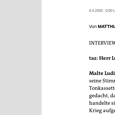
berlin
6.4.2005
0:00 
nord
wahrheit
Von
MATTHI
verlag
INTERVIE
verlag
veranstaltungen
taz: Herr 
shop
Malte Ludi
fragen & hilfe
seine Stim
unterstützen
Tonkassett
gedacht, da
abo
handelte s
genossenschaft
Krieg aufg