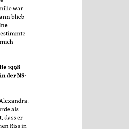
ie
milie war
ann blieb
ine
bestimmte
 mich
die 1998
in der NS-
r Alexandra.
rde als
, dass er
nen Riss in