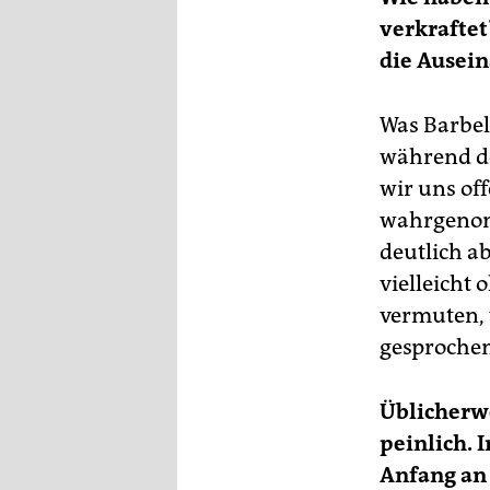
verkraftet
die Ausei
Was Barbel
während de
wir uns of
wahrgenomm
deutlich ab
vielleicht 
vermuten, w
gesprochen,
Üblicherwe
peinlich. 
Anfang an 