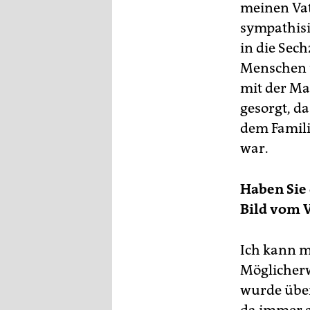
epaper login
meinen Vat
sympathisi
in die Sec
Menschen u
mit der Ma
gesorgt, da
dem Familie
war.
Haben Sie 
Bild vom V
Ich kann mi
Möglicherwe
wurde über