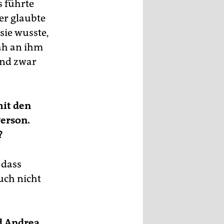
s führte
er glaubte
sie wusste,
nah an ihm
und zwar
mit den
erson.
?
 dass
uch nicht
d Andrea