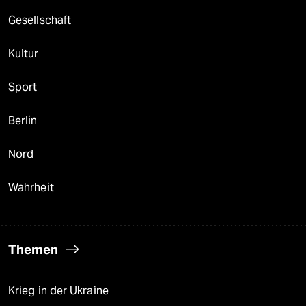
berlin
Gesellschaft
nord
Kultur
wahrheit
Sport
verlag
verlag
Berlin
veranstaltungen
Nord
shop
Wahrheit
fragen & hilfe
unterstützen
Themen
abo
genossenschaft
Krieg in der Ukraine