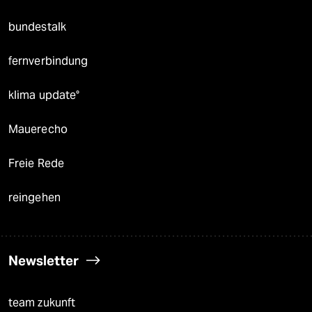
bundestalk
fernverbindung
klima update°
Mauerecho
Freie Rede
reingehen
Newsletter
team zukunft