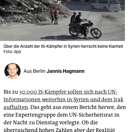
berlin
nord
wahrheit
verlag
Über die Anzahl der IS-Kämpfer in Syrien herrscht keine Klarheit
verlag
Foto: dpa
veranstaltungen
Aus Berlin
Jannis Hagmann
shop
fragen & hilfe
Bis zu
30.000 IS-Kämpfer sollen sich nach UN-
unterstützen
Informationen weiterhin in Syrien und dem Irak
aufhalten
. Das geht aus einem Bericht hervor, den
abo
eine Expertengruppe dem UN-Sicherheitsrat in
genossenschaft
der Nacht zu Dienstag vorlegte. Ob die
überraschend hohen Zahlen aber der Realität