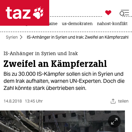

taz zahl ich
hitze
krieg in der ukraine
us-demokraten
nahost-konflikt

taz zahl ich
Syrien
IS-Anhänger in Syrien und Irak: Zweifel an Kämpferzahl
taz zahl ich
themen
IS-Anhänger in Syrien und Irak
Zweifel an Kämpferzahl
politik
Bis zu 30.000 IS-Kämpfer sollen sich in Syrien und
öko
dem Irak aufhalten, warnen UN-Experten. Doch die
Zahl könnte stark übertrieben sein.
gesellschaft
14.8.2018
13:45 Uhr
teilen
kultur
sport