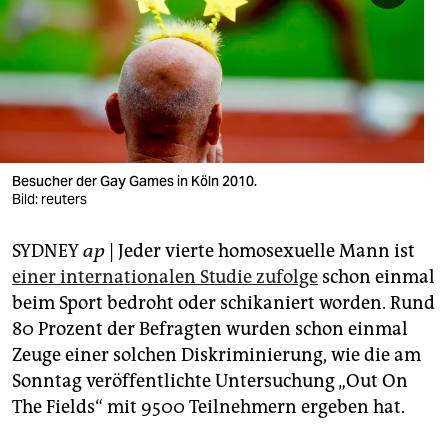
berlin
nord
wahrheit
verlag
verlag
Besucher der Gay Games in Köln 2010.
Bild: reuters
veranstaltungen
SYDNEY
ap
| Jeder vierte homosexuelle Mann ist
shop
einer internationalen Studie zufolge
schon einmal
fragen & hilfe
beim Sport bedroht oder schikaniert worden. Rund
80 Prozent der Befragten wurden schon einmal
unterstützen
Zeuge einer solchen Diskriminierung, wie die am
abo
Sonntag veröffentlichte Untersuchung „Out On
The Fields“ mit 9500 Teilnehmern ergeben hat.
genossenschaft