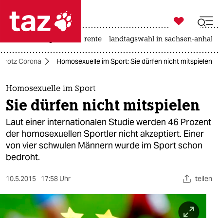

taz zahl ich
hitze
niedrigwasser
rente
landtagswahl in sachsen-anhalt

taz zahl ich
 trotz Corona
Homosexuelle im Sport: Sie dürfen nicht mitspielen
taz zahl ich
themen
Homosexuelle im Sport
Sie dürfen nicht mitspielen
politik
Laut einer internationalen Studie werden 46 Prozent
öko
der homosexuellen Sportler nicht akzeptiert. Einer
von vier schwulen Männern wurde im Sport schon
gesellschaft
bedroht.
kultur
10.5.2015
17:58 Uhr
teilen
sport