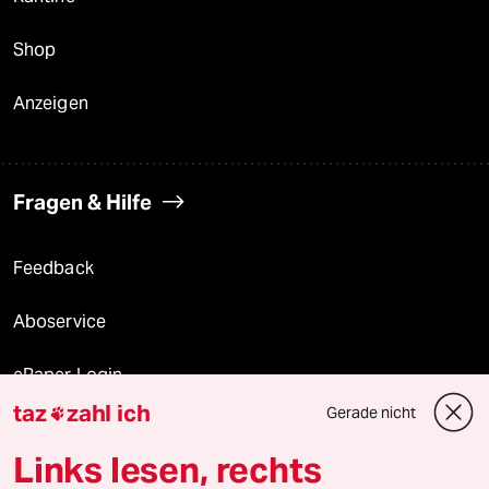
Shop
Anzeigen
Fragen & Hilfe
Feedback
Aboservice
ePaper Login
taz
zahl ich
Gerade nicht

Downloads für Abonnierende
Links lesen, rechts