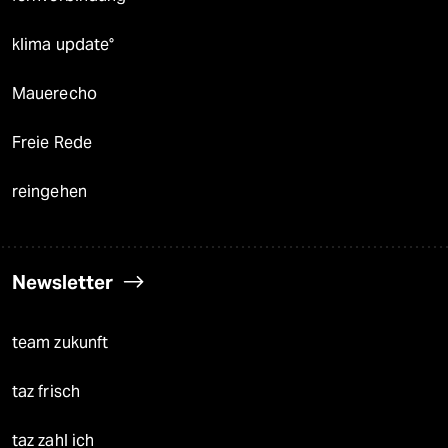
klima update°
Mauerecho
Freie Rede
reingehen
Newsletter
team zukunft
taz frisch
taz zahl ich