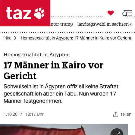

taz zahl ich
nahost-konflikt
usa unter trump
landtagswahl in sachsen-an

taz zahl ich
Afrika
Homosexualität in Ägypten: 17 Männer in Kairo vor Gericht
taz zahl ich
themen
Homosexualität in Ägypten
17 Männer in Kairo vor
politik
Gericht
öko
Schwulsein ist in Ägypten offiziell keine Straftat,
gesellschaftlich aber ein Tabu. Nun wurden 17
gesellschaft
Männer festgenommen.
kultur
1.10.2017
19:17 Uhr
teilen
sport