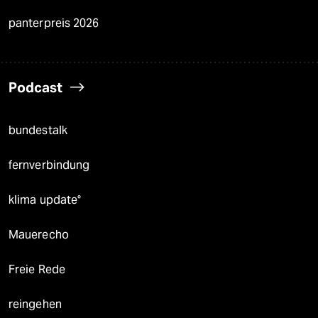
panterpreis 2026
Podcast
bundestalk
fernverbindung
klima update°
Mauerecho
Freie Rede
reingehen