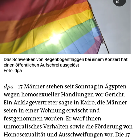
berlin
nord
wahrheit
verlag
verlag
Das Schwenken von Regenbogenflaggen bei einem Konzert hat
einen öffentlichen Aufschrei ausgelöst
veranstaltungen
Foto: dpa
shop
dpa
| 17 Männer stehen seit Sonntag in Ägypten
fragen & hilfe
wegen homosexueller Handlungen vor Gericht.
unterstützen
Ein Anklagevertreter sagte in Kairo, die Männer
seien in einer Wohnung erwischt und
abo
festgenommen worden. Er warf ihnen
unmoralisches Verhalten sowie die Förderung von
genossenschaft
Homosexualität und Ausschweifungen vor. Die 17