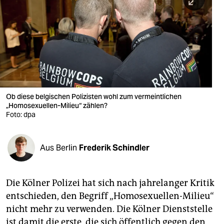
berlin
nord
wahrheit
verlag
verlag
Ob diese belgischen Polizisten wohl zum vermeintlichen
„Homosexuellen-Milieu“ zählen?
veranstaltungen
Foto: dpa
shop
fragen & hilfe
Aus Berlin
Frederik Schindler
unterstützen
Die Kölner Polizei hat sich nach jahrelanger Kritik
abo
entschieden, den Begriff „Homosexuellen-Milieu“
genossenschaft
nicht mehr zu verwenden. Die Kölner Dienststelle
ist damit die erste, die sich öffentlich gegen den