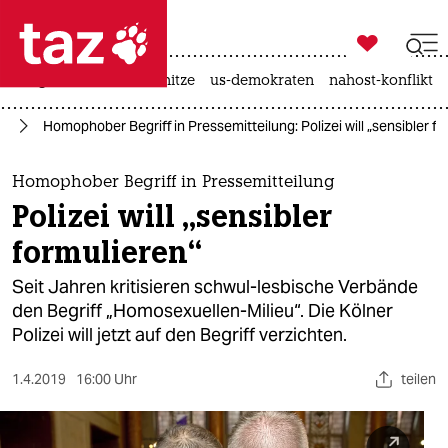

taz zahl ich
krieg in der ukraine
hitze
us-demokraten
nahost-konflikt

taz zahl ich
IA
Homophober Begriff in Pressemitteilung: Polizei will „sensibler f
taz zahl ich
themen
Homophober Begriff in Pressemitteilung
Polizei will „sensibler
politik
formulieren“
öko
Seit Jahren kritisieren schwul-lesbische Verbände
den Begriff „Homosexuellen-Milieu“. Die Kölner
gesellschaft
Polizei will jetzt auf den Begriff verzichten.
kultur
1.4.2019
16:00 Uhr
teilen
sport