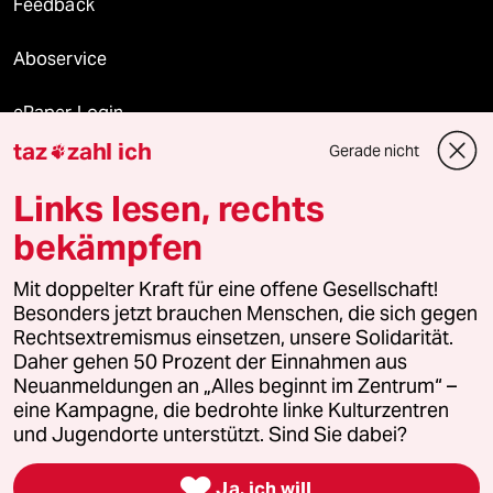
Feedback
Aboservice
ePaper Login
taz
zahl ich
Gerade nicht

Downloads für Abonnierende
Links lesen, rechts
bekämpfen
© 2026 taz Verlags und Vertriebs GmbH
Alle Rechte vorbehalten. Bei rechtlichen Fragen oder für Genehmigungen
Mit doppelter Kraft für eine offene Gesellschaft!
wenden Sie sich bitte an
lizenzen@taz.de
Besonders jetzt brauchen Menschen, die sich gegen
Rechtsextremismus einsetzen, unsere Solidarität.
Daher gehen 50 Prozent der Einnahmen aus
Feedback
Redaktionsstatut
Kommune-Richtlinien
KI-
Neuanmeldungen an „Alles beginnt im Zentrum“ –
eine Kampagne, die bedrohte linke Kulturzentren
Leitlinie
Informant
Datenschutz
Impressum
AGB
und Jugendorte unterstützt. Sind Sie dabei?
Seitenwende
Einwilligungen widerrufen (Ads)

Ja, ich will