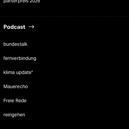
panterpreis 2026
Podcast
bundestalk
fernverbindung
klima update°
Mauerecho
Freie Rede
reingehen