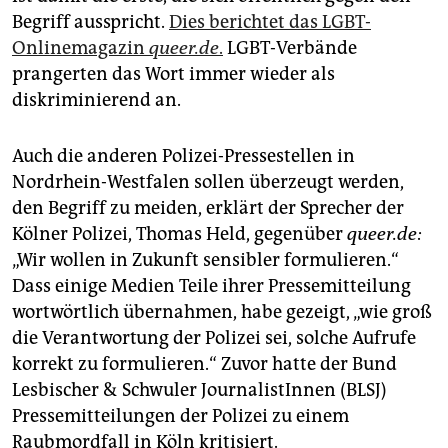
epaper login
Begriff ausspricht.
Dies berichtet das LGBT-
Onlinemagazin
queer.de
.
LGBT-Verbände
prangerten das Wort immer wieder als
diskriminierend an.
Auch die anderen Polizei-Pressestellen in
Nordrhein-Westfalen sollen überzeugt werden,
den Begriff zu meiden, erklärt der Sprecher der
Kölner Polizei, Thomas Held, gegenüber
queer.de:
„Wir wollen in Zukunft sensibler formulieren.“
Dass einige Medien Teile ihrer Pressemitteilung
wortwörtlich übernahmen, habe gezeigt, „wie groß
die Verantwortung der Polizei sei, solche Aufrufe
korrekt zu formulieren.“ Zuvor hatte der Bund
Lesbischer & Schwuler JournalistInnen (BLSJ)
Pressemitteilungen der Polizei zu einem
Raubmordfall in Köln kritisiert.