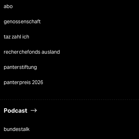
abo
genossenschaft
taz zahl ich
recherchefonds ausland
panterstiftung
panterpreis 2026
Podcast
bundestalk