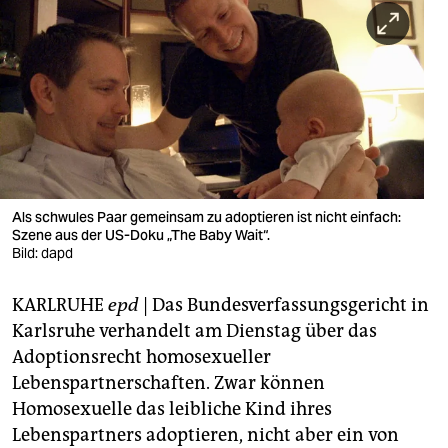
berlin
nord
wahrheit
verlag
verlag
veranstaltungen
Als schwules Paar gemeinsam zu adoptieren ist nicht einfach:
Szene aus der US-Doku „The Baby Wait“.
shop
Bild: dapd
fragen & hilfe
KARLRUHE
epd
| Das Bundesverfassungsgericht in
Karlsruhe verhandelt am Dienstag über das
unterstützen
Adoptionsrecht homosexueller
abo
Lebenspartnerschaften. Zwar können
Homosexuelle das leibliche Kind ihres
genossenschaft
Lebenspartners adoptieren, nicht aber ein von