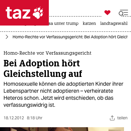

taz zahl ich
hitze
bergsteigen
usa unter trump
katzen
landtagswahl i

taz zahl ich
nd
Homo-Rechte vor Verfassungsgericht: Bei Adoption hört Gleichs
taz zahl ich
themen
Homo-Rechte vor Verfassungsgericht
Bei Adoption hört
politik
Gleichstellung auf
öko
Homosexuelle können die adoptierten Kinder ihrer
Lebenspartner nicht adoptieren – verheiratete
gesellschaft
Heteros schon. Jetzt wird entschieden, ob das
verfassungswidrig ist.
kultur
sport
18.12.2012
8:18 Uhr
teilen