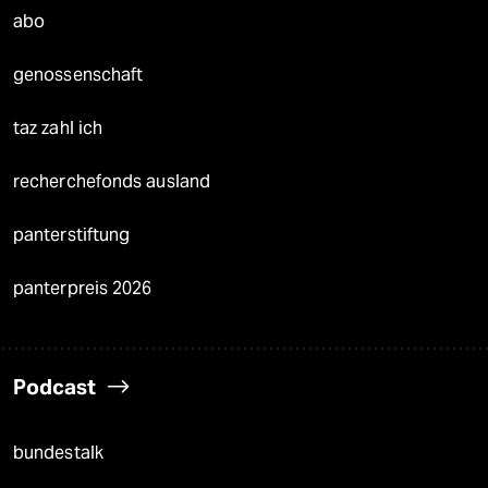
abo
genossenschaft
taz zahl ich
recherchefonds ausland
panterstiftung
panterpreis 2026
Podcast
bundestalk