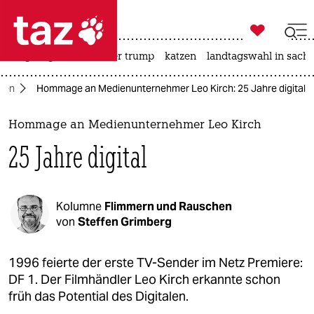

taz zahl ich
bergsteigen
usa unter trump
katzen
landtagswahl in sachs

taz zahl ich
nen
Hommage an Medienunternehmer Leo Kirch: 25 Jahre digital
taz zahl ich
themen
Hommage an Medienunternehmer Leo Kirch
25 Jahre digital
politik
öko
Kolumne
Flimmern und Rauschen
gesellschaft
von
Steffen Grimberg
kultur
1996 feierte der erste TV-Sender im Netz Premiere:
DF 1. Der Filmhändler Leo Kirch erkannte schon
sport
früh das Potential des Digitalen.