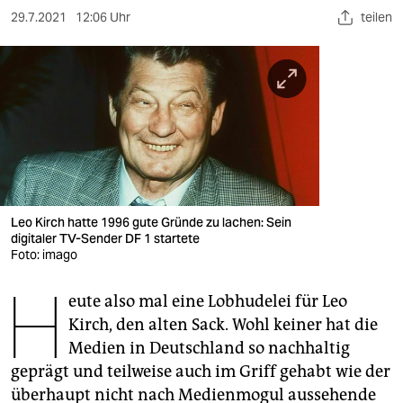
berlin
29.7.2021
12:06 Uhr
teilen
nord
wahrheit
verlag
verlag
veranstaltungen
Leo Kirch hatte 1996 gute Gründe zu lachen: Sein
shop
digitaler TV-Sender DF 1 startete
Foto: imago
fragen & hilfe
H
unterstützen
eute also mal eine Lobhudelei für Leo
Kirch, den alten Sack. Wohl keiner hat die
abo
Medien in Deutschland so nachhaltig
geprägt und teilweise auch im Griff gehabt wie der
genossenschaft
überhaupt nicht nach Medienmogul aussehende