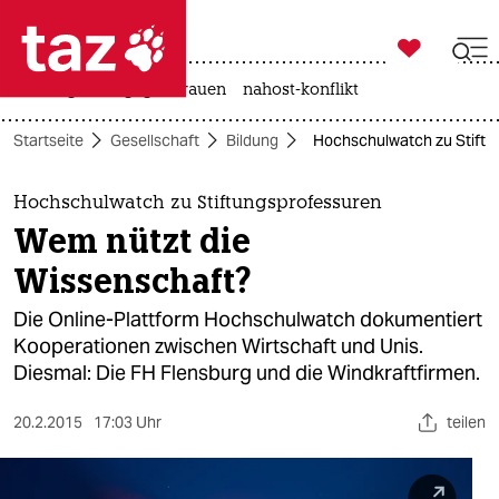

taz zahl ich
hitze
gewalt gegen frauen
nahost-konflikt

taz zahl ich
Startseite
Gesellschaft
Bildung
Hochschulwatch zu Stiftu
taz zahl ich
themen
Hochschulwatch zu Stiftungsprofessuren
Wem nützt die
politik
Wissenschaft?
öko
Die Online-Plattform Hochschulwatch dokumentiert
Kooperationen zwischen Wirtschaft und Unis.
gesellschaft
Diesmal: Die FH Flensburg und die Windkraftfirmen.
kultur
20.2.2015
17:03 Uhr
teilen
sport