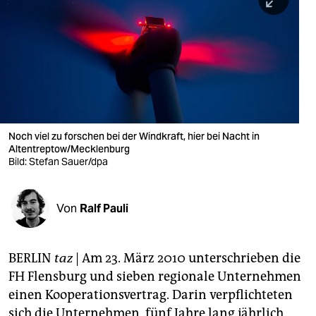
berlin
nord
wahrheit
verlag
verlag
Noch viel zu forschen bei der Windkraft, hier bei Nacht in
Altentreptow/Mecklenburg
veranstaltungen
Bild: Stefan Sauer/dpa
shop
fragen & hilfe
Von
Ralf Pauli
unterstützen
BERLIN
taz
| Am 23. März 2010 unterschrieben die
abo
FH Flensburg und sieben regionale Unternehmen
genossenschaft
einen Kooperationsvertrag. Darin verpflichteten
sich die Unternehmen, fünf Jahre lang jährlich