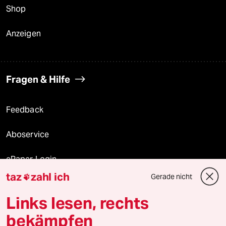
Shop
Anzeigen
Fragen & Hilfe
Feedback
Aboservice
ePaper Login
taz
zahl ich
Gerade nicht

Downloads für Abonnierende
Links lesen, rechts
bekämpfen