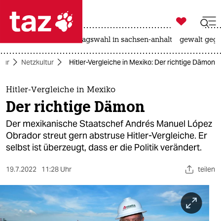

taz zahl ich
nahost-konflikt
landtagswahl in sachsen-anhalt
gewalt gege

taz zahl ich
tur
Netzkultur
Hitler-Vergleiche in Mexiko: Der richtige Dämon
taz zahl ich
themen
Hitler-Vergleiche in Mexiko
Der richtige Dämon
politik
Der mexikanische Staatschef Andrés Manuel López
öko
Obrador streut gern abstruse Hitler-Vergleiche. Er
selbst ist überzeugt, dass er die Politik verändert.
gesellschaft
19.7.2022
11:28 Uhr
teilen
kultur
sport