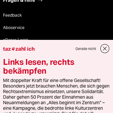
Fragen & Hilfe
Feedback
Aboservice
ePaper Login
taz
zahl ich
Gerade nicht

Downloads für Abonnierende
Links lesen, rechts
bekämpfen
© 2026 taz Verlags und Vertriebs GmbH
Mit doppelter Kraft für eine offene Gesellschaft!
Alle Rechte vorbehalten. Bei rechtlichen Fragen oder für Genehmigungen
wenden Sie sich bitte an
lizenzen@taz.de
Besonders jetzt brauchen Menschen, die sich gegen
Rechtsextremismus einsetzen, unsere Solidarität.
Daher gehen 50 Prozent der Einnahmen aus
Feedback
Redaktionsstatut
Kommune-Richtlinien
KI-
Neuanmeldungen an „Alles beginnt im Zentrum“ –
eine Kampagne, die bedrohte linke Kulturzentren
Leitlinie
Informant
Datenschutz
Impressum
AGB