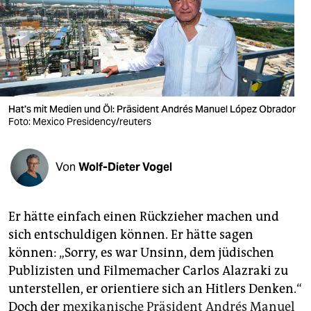
berlin
nord
wahrheit
verlag
Hat's mit Medien und Öl: Präsident Andrés Manuel López Obrador
Foto: Mexico Presidency/reuters
verlag
veranstaltungen
Von
Wolf-Dieter Vogel
shop
fragen & hilfe
Er hätte einfach einen Rückzieher machen und
unterstützen
sich entschuldigen können. Er hätte sagen
können: „Sorry, es war Unsinn, dem jüdischen
abo
Publizisten und Filmemacher Carlos Alazraki zu
genossenschaft
unterstellen, er orientiere sich an Hitlers Denken.“
Doch der
mexikanische Präsident Andrés Manuel