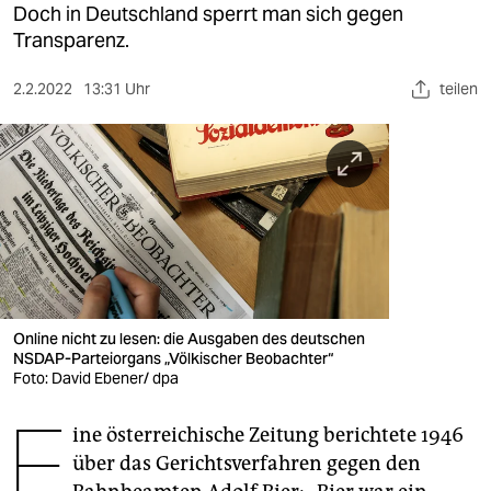
berlin
Doch in Deutschland sperrt man sich gegen
Transparenz.
nord
2.2.2022
13:31 Uhr
teilen
wahrheit
verlag
verlag
veranstaltungen
shop
fragen & hilfe
Online nicht zu lesen: die Ausgaben des deutschen
NSDAP-Parteiorgans „Völkischer Beobachter“
unterstützen
Foto: David Ebener/ dpa
abo
E
ine österreichische Zeitung berichtete 1946
genossenschaft
über das Gerichtsverfahren gegen den