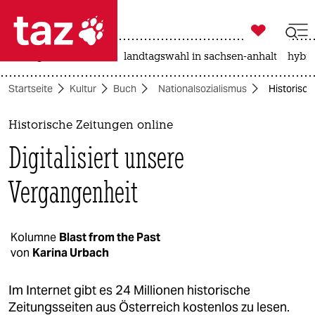

taz zahl ich
niedrigwasser
rente
landtagswahl in sachsen-anhalt
hybri

taz zahl ich
Startseite
Kultur
Buch
Nationalsozialismus
Historisch
taz zahl ich
themen
Historische Zeitungen online
Digitalisiert unsere
politik
Vergangenheit
öko
gesellschaft
Kolumne
Blast from the Past
kultur
von
Karina Urbach
sport
Im Internet gibt es 24 Millionen historische
Zeitungsseiten aus Österreich kostenlos zu lesen.