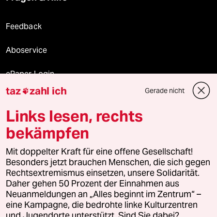
Feedback
Aboservice
ePaper Login
taz
zahl ich
Gerade nicht

Downloads für Abonnierende
Links lesen, rechts
bekämpfen
© 2026 taz Verlags und Vertriebs GmbH
Mit doppelter Kraft für eine offene Gesellschaft!
Alle Rechte vorbehalten. Bei rechtlichen Fragen oder für Genehmigungen
wenden Sie sich bitte an
lizenzen@taz.de
Besonders jetzt brauchen Menschen, die sich gegen
Rechtsextremismus einsetzen, unsere Solidarität.
Daher gehen 50 Prozent der Einnahmen aus
Feedback
Redaktionsstatut
Kommune-Richtlinien
KI-
Neuanmeldungen an „Alles beginnt im Zentrum“ –
eine Kampagne, die bedrohte linke Kulturzentren
Leitlinie
Informant
Datenschutz
Impressum
AGB
und Jugendorte unterstützt. Sind Sie dabei?