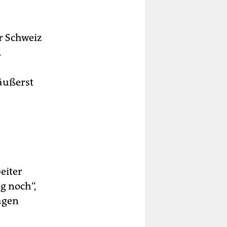
er Schweiz
.
äußerst
eiter
g noch“,
agen