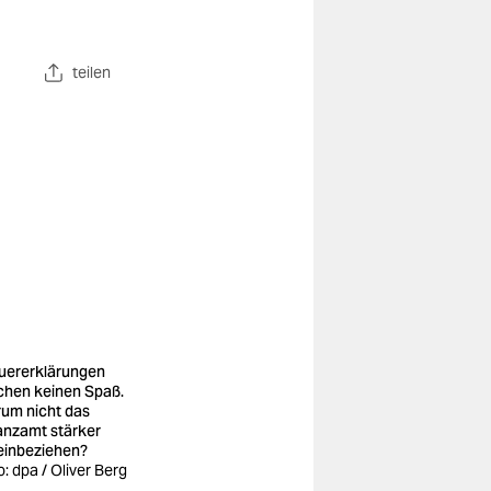
teilen
uererklärungen
hen keinen Spaß.
um nicht das
anzamt stärker
einbeziehen?
o: dpa / Oliver Berg