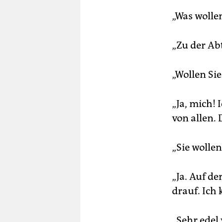
„Was wolle
„Zu der Abt
„Wollen Si
„Ja, mich! 
von allen.
„Sie wollen
„Ja. Auf d
drauf. Ich
„Sehr edel 