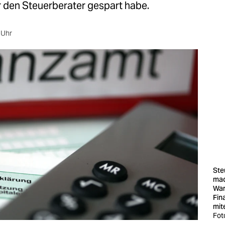
r den Steuerberater gespart habe.
 Uhr
Ste
mac
War
Fin
mit
Fot