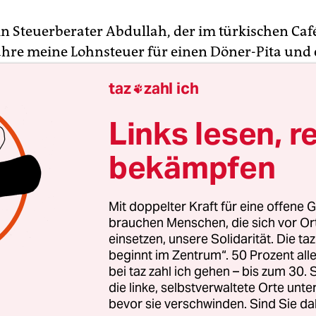
in Steuerberater Abdullah, der im türkischen Café
ahre meine Lohnsteuer für einen Döner-Pita und 
ee ausgefüllt hat, kehrt auf völlig verantwortung
taz
zahl ich

Kopf in die Türkei zurück. Meinen Einwand, was 
wird, ignoriert er einfach. Angeblich sei ihm die 
Links lesen, r
er viel wichtiger als meine blöde Steuererklärung
efühllos ins Gesicht schmettert. Und so was nannte
bekämpfen
„Freund“!
Mit doppelter Kraft für eine offene G
Abdullah!
brauchen Menschen, die sich vor O
einsetzen, unsere Solidarität. Die ta
beginnt im Zentrum“. 50 Prozent a
 als der neue Halsabschneider von Steuerberat
bei taz zahl ich gehen – bis zum 30
sel und Sohn“, zu dem ich gezwungen bin zu geh
die linke, selbstverwaltete Orte unte
n Steuererklärung satte 1.200 Euro haben will.
bevor sie verschwinden. Sind Sie da