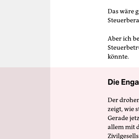
Das wäre ge
Steuerbera
Aber ich be
Steuerbet
könnte.
Die Enga
Der drohe
zeigt, wie
Gerade jet
allem mit d
Zivilgesell