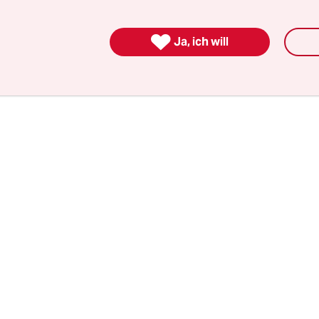
 ich direkt zum Finanzamt, um mich selbst als

Ja, ich will
erzieher anzuzeigen.