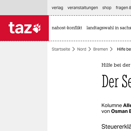
hautnavigation anspringen
hauptinhalt anspringen
footer anspringen
verlag
veranstaltungen
shop
fragen &
nahost-konflikt
landtagswahl in sach

taz zahl ich
taz zahl ich
Startseite
Nord
Bremen
Hilfe b
themen
politik
Hilfe bei de
Der S
öko
gesellschaft
kultur
Kolumne
All
von
Osman 
sport
Steuererklä