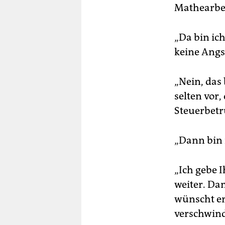
Mathearbei
„Da bin ich
keine Angst
„Nein, das
selten vor,
Steuerbetr
„Dann bin i
„Ich gebe 
weiter. Dam
wünscht er
verschwind