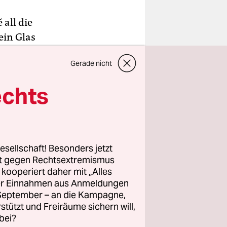
 all die
ein Glas
slose Weise
Gerade nicht
aus mir
Zukunft
echts
, wie er
 sich all
esellschaft! Besonders jetzt
rt gegen Rechtsextremismus
z kooperiert daher mit „Alles
ller Einnahmen aus Anmeldungen
erbüro
. September – an die Kampagne,
en, für die
rstützt und Freiräume sichern will,
bei?