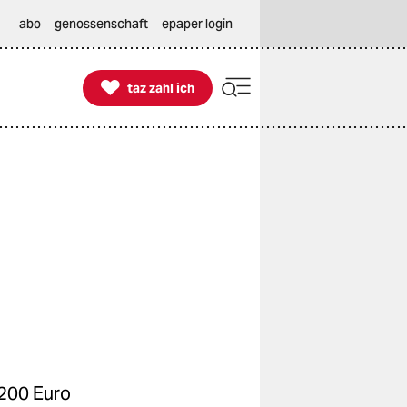
abo
genossenschaft
epaper login

taz zahl ich
taz zahl ich
.200 Euro