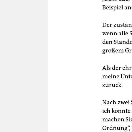
Beispiel an
Der zustän
wenn alle 
den Stando
großem Gri
Als der ehr
meine Unte
zurück.
Nach zwei S
ich konnte
machen Sie
Ordnung“, 