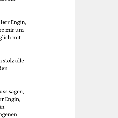
Herr Engin,
äre mir um
glich mit
stolz alle
den
muss sagen,
rr Engin,
in
ungenen