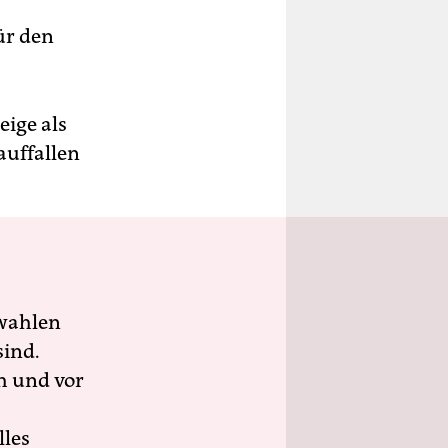
ür den
eige als
uffallen
wahlen
sind.
h und vor
lles