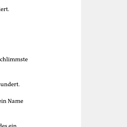
ert.
 Schlimmste
wundert.
mein Name
des ein