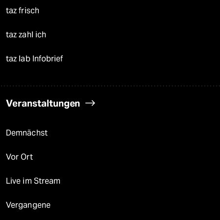
taz frisch
taz zahl ich
taz lab Infobrief
Veranstaltungen
Demnächst
Vor Ort
Live im Stream
Vergangene