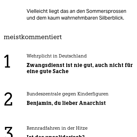
Vielleicht liegt das an den Sommersprossen
und dem kaum wahrnehmbaren Silberblick.
meistkommentiert
1
Wehrplicht in Deutschland
Zwangsdienst ist nie gut, auch nicht für
eine gute Sache
2
Bundeszentrale gegen Kinderfiguren
Benjamin, du lieber Anarchist
3
Rennradfahren in der Hitze