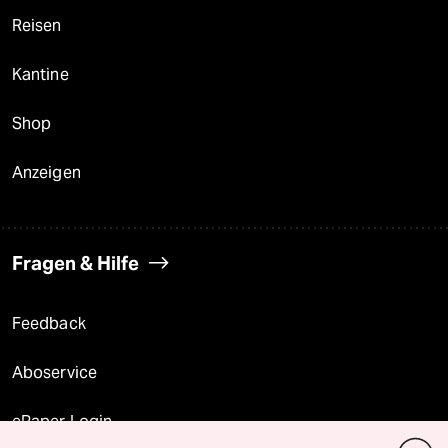
Reisen
Kantine
Shop
Anzeigen
Fragen & Hilfe
Feedback
Aboservice
ePaper Login