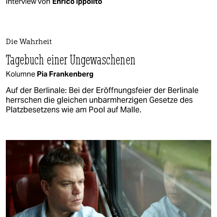
Interview von
Enrico Ippolito
Die Wahrheit
Tagebuch einer Ungewaschenen
Kolumne
Pia Frankenberg
Auf der Berlinale: Bei der Eröffnungsfeier der Berlinale
herrschen die gleichen unbarmherzigen Gesetze des
Platzbesetzens wie am Pool auf Malle.