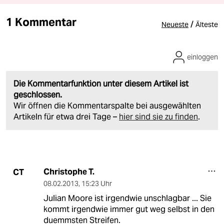
1 Kommentar
/
Neueste
Älteste
einloggen
Die Kommentarfunktion unter diesem Artikel ist
geschlossen.
Wir öffnen die Kommentarspalte bei ausgewählten
Artikeln für etwa drei Tage –
hier sind sie zu finden
.
Christophe T.
CT
08.02.2013
,
15:23 Uhr
Julian Moore ist irgendwie unschlagbar ... Sie
kommt irgendwie immer gut weg selbst in den
duemmsten Streifen.