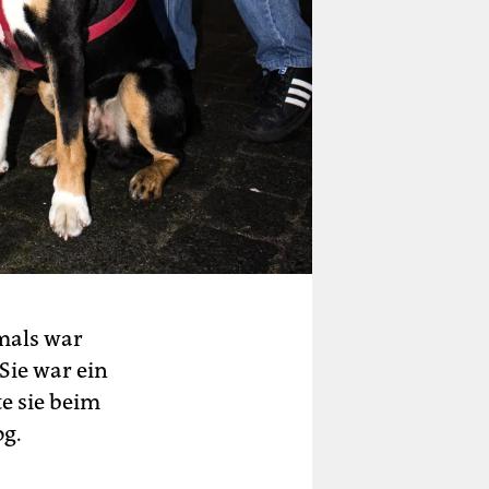
amals war
Sie war ein
te sie beim
og.