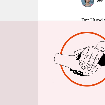
Von
epaper login
Der Hund s
elf, elf. S
crescendo.
wenn noch K
Winter, we
dem Nebel 
Decrescen
Der Hund st
dunkelbrau
weißen Vord
freundlich