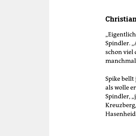
Christia
„Eigentlic
Spindler. „
schon viel
manchmal s
Spike bellt
als wolle e
Spindler, „
Kreuzberg,
Hasenheide