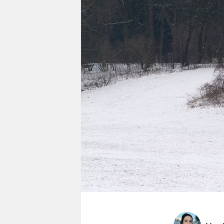
berlin
nord
wahrheit
verlag
verlag
veranstaltungen
shop
fragen & hilfe
unterstützen
abo
genossenschaft