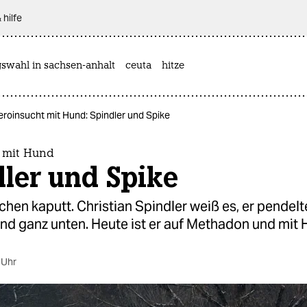
 hilfe
gswahl in sachsen-anhalt
ceuta
hitze
eroinsucht mit Hund: Spindler und Spike
 mit Hund
ler und Spike
hen kaputt. Christian Spindler weiß es, er pendel
nd ganz unten. Heute ist er auf Methadon und mit 
 Uhr