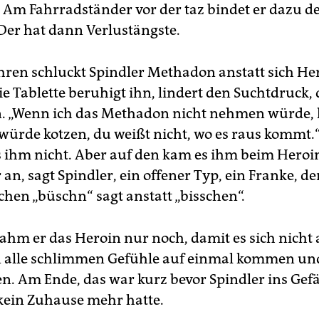
Am Fahrradständer vor der taz bindet er dazu d
Der hat dann Verlustängste.
Jahren schluckt Spindler Methadon anstatt sich He
ie Tablette beruhigt ihn, lindert den Suchtdruck, 
 „Wenn ich das Methadon nicht nehmen würde, h
 würde kotzen, du weißt nicht, wo es raus kommt.
es ihm nicht. Aber auf den kam es ihm beim Heroi
an, sagt Spindler, ein offener Typ, ein Franke, de
hen „büschn“ sagt anstatt „bisschen“.
hm er das Heroin nur noch, damit es sich nicht 
 alle schlimmen Gefühle auf einmal kommen und
n. Am Ende, das war kurz bevor Spindler ins Gef
kein Zuhause mehr hatte.