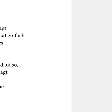
agt
hat einfach
es
d tut so,
sagt
ie