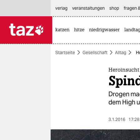
hautnavigation anspringen
hauptinhalt anspringen
footer anspringen
verlag
veranstaltungen
shop
fragen &
katzen
hitze
niedrigwasser
landta

taz zahl ich
taz zahl ich
Startseite
Gesellschaft
Alltag
H
themen
politik
Heroinsucht
Spind
öko
Drogen mac
gesellschaft
dem High u
kultur
3.1.2016
17:28
sport