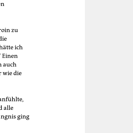
en
roin zu
die
ätte ich
“ Einen
n auch
r wie die
anfühlte,
 alle
ängnis ging