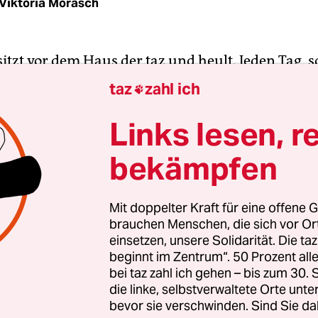
Viktoria Morasch
itzt vor dem Haus der taz und heult. Jeden Tag, 
eine Verzweiflung dauert zehn Minuten. Erst bellt e
taz
zahl ich

 Dann heult er. Der Hund ruft. Hört ihn keiner?
onferenz ist in der taz, schließt jemand ein Fen
Links lesen, r
nn man aus dem Fenster schaut und sich fragt, w
bekämpfen
liegt, möchte man mitheulen. Dann kommt das
do: Der Hund wimmert, verstummt.
Mit doppelter Kraft für eine offene G
brauchen Menschen, die sich vor O
eht da, seine Lefzen beben, die Leine ist gespannt
einsetzen, unsere Solidarität. Die ta
n und hellbraun, eher groß als klein, mit weiße
beginnt im Zentrum“. 50 Prozent a
erpfoten, als hätte er Söckchen an. Er sieht nich
bei taz zahl ich gehen – bis zum 30
 aus.
die linke, selbstverwaltete Orte unte
bevor sie verschwinden. Sind Sie da