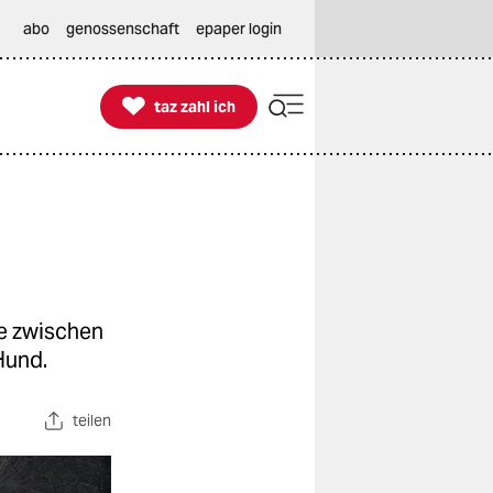
abo
genossenschaft
epaper login

taz zahl ich
taz zahl ich
te zwischen
Hund.
teilen