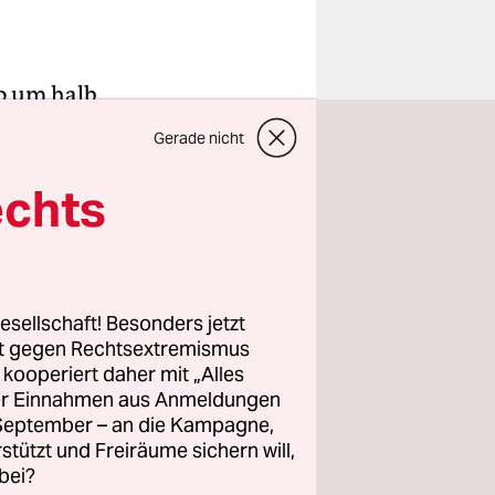
so um halb
r,
Gerade nicht
 Im Sommer,
ster. Im
echts
as hinter
esellschaft! Besonders jetzt
rt gegen Rechtsextremismus
. Er ist
z kooperiert daher mit „Alles
r Brust und
ller Einnahmen aus Anmeldungen
t
. September – an die Kampagne,
rstützt und Freiräume sichern will,
bei?