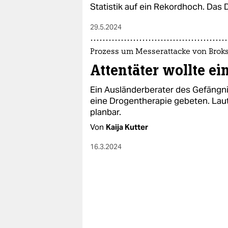
epaper login
Statistik auf ein Rekordhoch. Das D
29.5.2024
Prozess um Messerattacke von Broks
Attentäter wollte ei
Ein Ausländerberater des Gefängn
eine Drogentherapie gebeten. Laut 
planbar.
Von
Kaija Kutter
16.3.2024