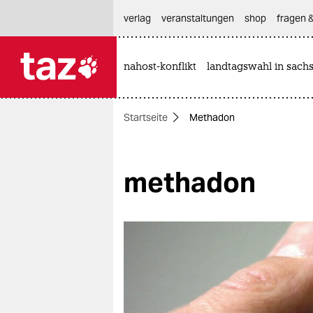
hautnavigation anspringen
hauptinhalt anspringen
footer anspringen
verlag
veranstaltungen
shop
fragen &
nahost-konflikt
landtagswahl in sach

taz zahl ich
taz zahl ich
Startseite
Methadon
themen
politik
methadon
öko
gesellschaft
kultur
sport