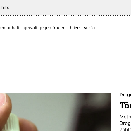
 hilfe
sen-anhalt
gewalt gegen frauen
hitze
surfen
Drog
Tö
Meth
Drog
Zahl