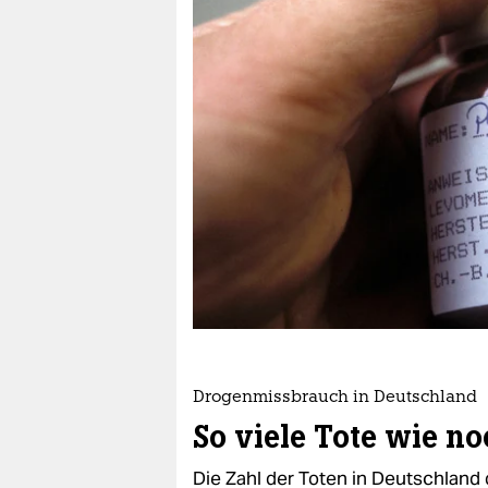
berlin
nord
wahrheit
verlag
verlag
veranstaltungen
shop
fragen & hilfe
unterstützen
Drogenmissbrauch in Deutschland
abo
So viele Tote wie no
genossenschaft
Die Zahl der Toten in Deutschland 