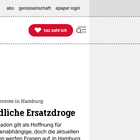
abo
genossenschaft
epaper login

taz zahl ich
taz zahl ich
entote in Hamburg
dliche Ersatzdroge
adon gilt als Hoffnung für
enabhängige, doch die aktuellen
en werfen Fragen auf. In Hamburg