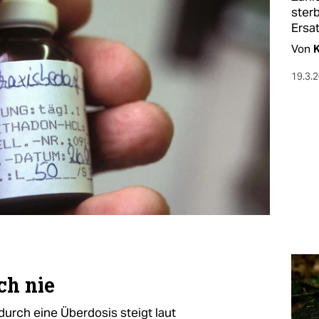
ster
Ersat
Von
K
19.3.
ch nie
durch eine Überdosis steigt laut