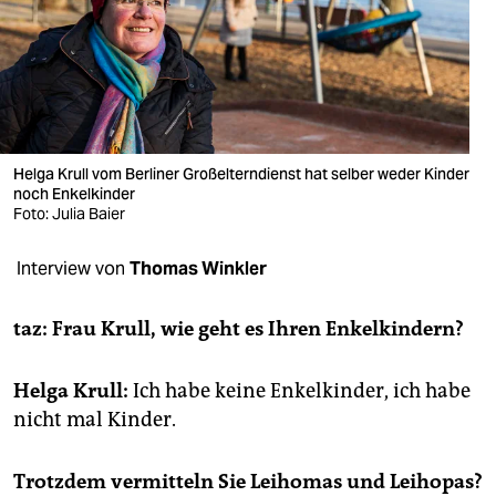
berlin
nord
wahrheit
verlag
Helga Krull vom Berliner Großelterndienst hat selber weder Kinder
verlag
noch Enkelkinder
Foto: Julia Baier
veranstaltungen
Interview von
Thomas Winkler
shop
fragen & hilfe
taz: Frau Krull, wie geht es Ihren Enkelkindern?
unterstützen
Helga Krull:
Ich habe keine Enkelkinder, ich habe
abo
nicht mal Kinder.
genossenschaft
Trotzdem vermitteln Sie Leihomas und Leihopas?