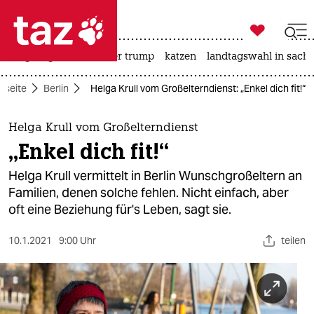

taz zahl ich
bergsteigen
usa unter trump
katzen
landtagswahl in sachs

taz zahl ich
rtseite
Berlin
Helga Krull vom Großelterndienst: „Enkel dich fit!“
taz zahl ich
themen
Helga Krull vom Großelterndienst
„Enkel dich fit!“
politik
Helga Krull vermittelt in Berlin Wunschgroßeltern an
öko
Familien, denen solche fehlen. Nicht einfach, aber
oft eine Beziehung für's Leben, sagt sie.
gesellschaft
10.1.2021
9:00 Uhr
teilen
kultur
sport