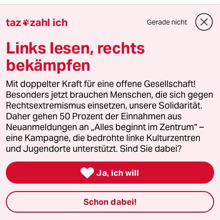
Der Senat bestätigt die verabredete Lockdown-
Verlängerung, weicht die Verschärfung aber für Single-
taz
zahl ich
Gerade nicht

Eltern auf. Unterricht in Grundschulen ab dem 18.
Von
Stefan Alberti
Links lesen, rechts
bekämpfen
Mit doppelter Kraft für eine offene Gesellschaft!
Besonders jetzt brauchen Menschen, die sich gegen
Rechtsextremismus einsetzen, unsere Solidarität.
Daher gehen 50 Prozent der Einnahmen aus
Neuanmeldungen an „Alles beginnt im Zentrum“ –
eine Kampagne, die bedrohte linke Kulturzentren
und Jugendorte unterstützt. Sind Sie dabei?

Ja, ich will
Schon dabei!