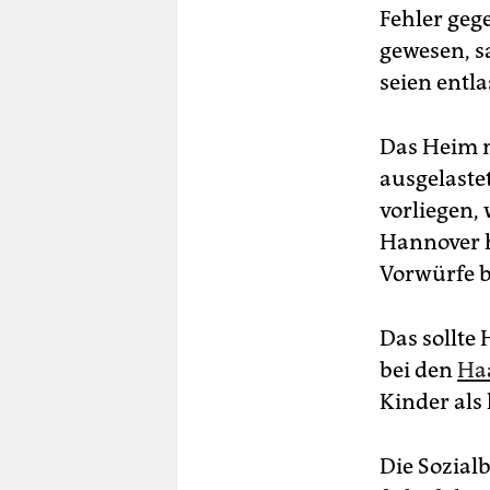
Fehler geg
gewesen, s
seien entl
Das Heim m
ausgelaste
vorliegen,
Hannover h
Vorwürfe 
Das sollte
bei den
Ha
Kinder als 
Die Sozialb