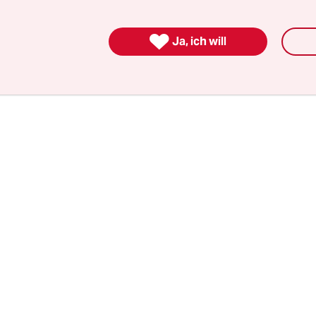
s Rimmelsberg untergebracht. Die Heimaufsicht 
und dem zuständigen Jugendamt Kontakt aufg

Ja, ich will
ie Kieler Regierung. „Hier laufen noch Ermittlung