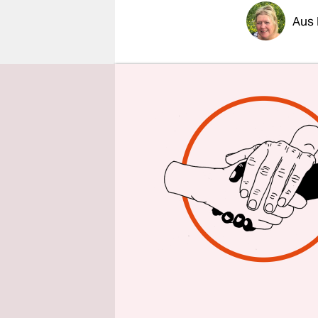
epaper login
Aus
Als die Li
Hamburger
Rimmelsbe
Inzwischen 
Dudda von 
allein im 
Heimen, di
Die Meldun
Betreuten 
Einrichtun
Mai. Das K