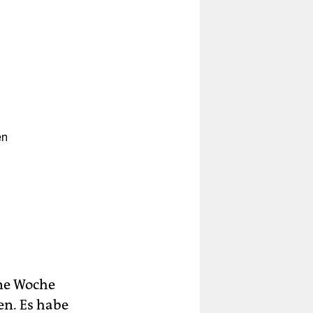
en
ne Woche
en. Es habe