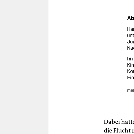
Ab
Ham
unt
Jug
Na
Im
Kin
Kon
Ei
meh
Ein
Dabei hat
die Flucht