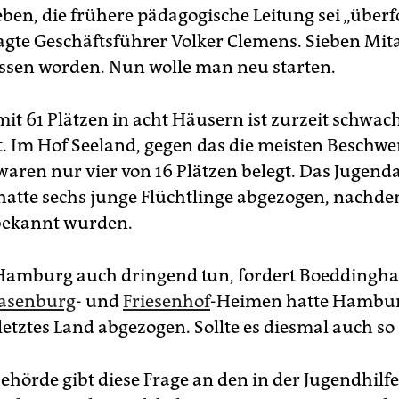
eben, die frühere pädagogische Leitung sei „überf
agte Geschäftsführer Volker Clemens. Sieben Mit
assen worden. Nun wolle man neu starten.
it 61 Plätzen in acht Häusern ist zurzeit schwac
t. Im Hof Seeland, gegen das die meisten Beschw
 waren nur vier von 16 Plätzen belegt. Das Jugen
atte sechs junge Flüchtlinge abgezogen, nachde
bekannt wurden.
 Hamburg auch dringend tun, fordert Boeddingha
asenburg
- und
Friesenhof
-Heimen hatte Hambur
letztes Land abgezogen. Sollte es diesmal auch so
ehörde gibt diese Frage an den in der Jugendhilfe