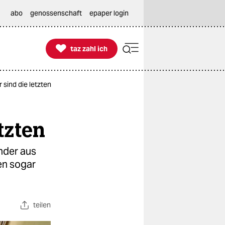
abo
genossenschaft
epaper login

taz zahl ich
taz zahl ich
sind die letzten
tzten
nder aus
en sogar
teilen