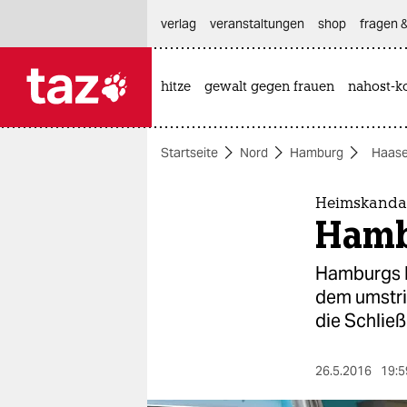
hautnavigation anspringen
hauptinhalt anspringen
footer anspringen
verlag
veranstaltungen
shop
fragen &
hitze
gewalt gegen frauen
nahost-ko

taz zahl ich
taz zahl ich
Startseite
Nord
Hamburg
Haase
themen
politik
Heimskandal
Hambu
öko
Hamburgs L
gesellschaft
dem umstrit
die Schlie
kultur
sport
26.5.2016
19:5