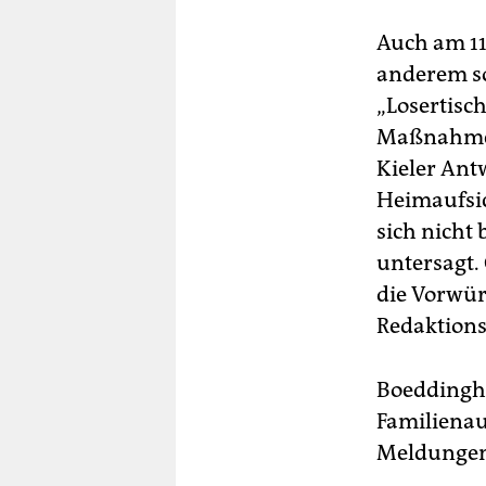
Auch am 11
anderem so
„Losertisc
Maßnahmen 
Kieler Ant
Heimaufsic
sich nicht
untersagt.
die Vorwür
Redaktions
Boeddingh
Familienau
Meldungen 