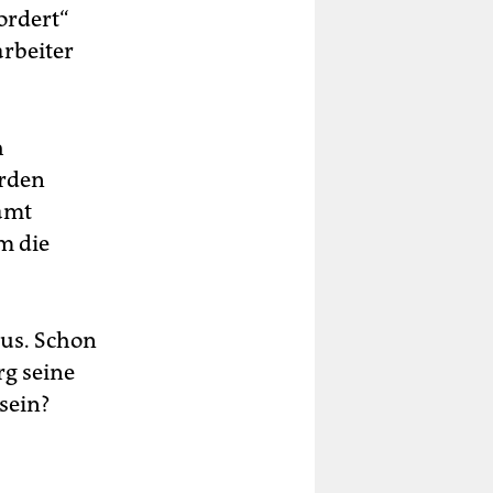
ordert“
arbeiter
h
erden
damt
m die
us. Schon
g seine
 sein?