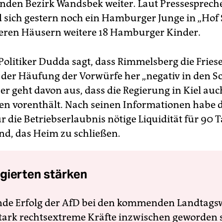
nden Bezirk Wandsbek weiter. Laut Pressesprech
 sich gestern noch ein Hamburger Junge in „Hof 
eren Häusern weitere 18 Hamburger Kinder.
 Politiker Dudda sagt, dass Rimmelsberg die Fries
der Häufung der Vorwürfe her „negativ in den S
d er geht davon aus, dass die Regierung in Kiel au
n vorenthält. Nach seinen Informationen habe d
ür die Betriebserlaubnis nötige Liquidität für 90 
und, das Heim zu schließen.
gierten stärken
nde Erfolg der AfD bei den kommenden Landtags
 stark rechtsextreme Kräfte inzwischen geworden 