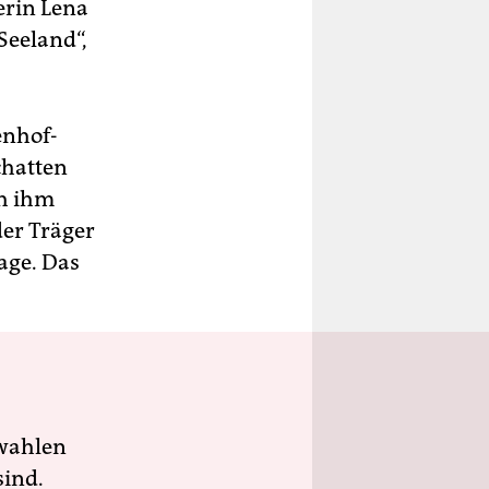
erin Lena
Seeland“,
enhof-
chatten
ch ihm
er Träger
Tage. Das
wahlen
sind.