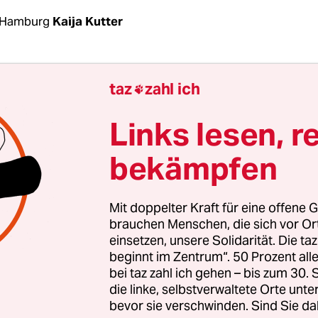
 Hamburg
Kaija Kutter
nke-Abgeordnete Sabine Boeddinghaus im April d
taz
zahl ich

 Senat nach Beschwerden über die Kinderheime
rg und Dörpling
fragte, erhielt sie nur vier Mel
Links lesen, r
liegt eine Antwort vor, die der Piraten-Politiker
bekämpfen
der Kieler Landesregierung bekam. Und siehe da
letzten Jahr 15 Beschwerden, allein zu den Rimmel
e letzte aus dem Mai.
Mit doppelter Kraft für eine offene G
brauchen Menschen, die sich vor O
einsetzen, unsere Solidarität. Die ta
gen klingen ungeheuerlich: „Der Träger habe ei
beginnt im Zentrum“. 50 Prozent a
angeraten wegzulaufen, um eine Inobhutnahme 
bei taz zahl ich gehen – bis zum 30
g zu vermeiden“, heißt es etwa in einer Beschwer
die linke, selbstverwaltete Orte unte
bevor sie verschwinden. Sind Sie da
ind soll aus Hamburg stammen und war im „Haus