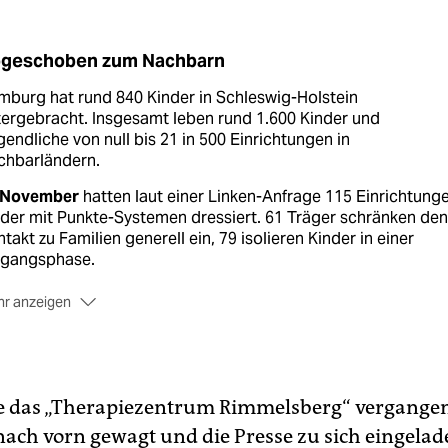
geschoben zum Nachbarn
burg hat rund 840 Kinder in Schleswig-Holstein
ergebracht. Insgesamt leben rund 1.600 Kinder und
endliche von null bis 21 in 500 Einrichtungen in
chbarländern.
 November
hatten laut einer Linken-Anfrage 115 Einrichtung
der mit Punkte-Systemen dressiert. 61 Träger schränken den
takt zu Familien generell ein, 79 isolieren Kinder in einer
ngangsphase.
r anzeigen
 Viertel
der Heime wollte nicht genannt werden.
te das „Therapiezentrum Rimmelsberg“ vergange
 nach vorn gewagt und die Presse zu sich eingelad