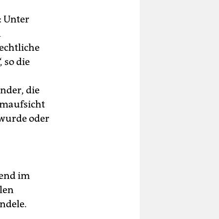
: Unter
n
echtliche
 so die
nder, die
imaufsicht
 wurde oder
end im
len
ndele.