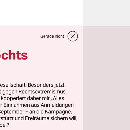
en
Gerade nicht
dungen.
echts
 Wolfgang
: Es gab
sberg-
esellschaft! Besonders jetzt
rt gegen Rechtsextremismus
z kooperiert daher mit „Alles
ner
ller Einnahmen aus Anmeldungen
aus der
. September – an die Kampagne,
de zum 5.
rstützt und Freiräume sichern will,
bei?
 Friesik“