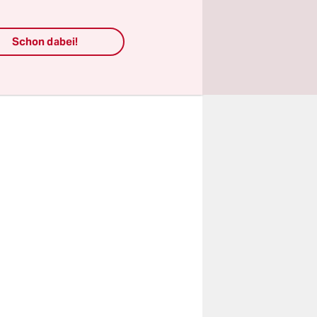
habe mit
enommen,
Schon dabei!
en.“