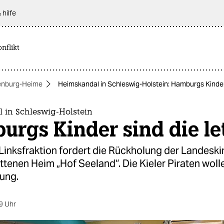
 hilfe
nflikt
nburg-Heime
Heimskandal in Schleswig-Holstein: Hamburgs Kinder 
 in Schleswig-Holstein
rgs Kinder sind die le
inksfraktion fordert die Rückholung der Landeski
tenen Heim „Hof Seeland“. Die Kieler Piraten woll
ßung.
9 Uhr