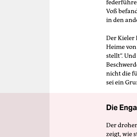
federführe
Voß befand
in den and
Der Kieler
Heime von 
stellt“. Un
Beschwerde
nicht die f
sei ein Gr
Die Enga
Der drohe
zeigt, wie