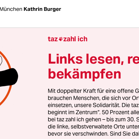
 München
Kathrin Burger
in großen Städten beschert den Bewohnern nicht
taz
zahl ich

e an Atemwegserkrankungen, Allergien, Herz-Kre
en und psychischen Leiden. Auch die Haut, das 
Links lesen, r
e Organ, wird in Mitleidenschaft gezogen. Grund 
bekämpfen
ch immer mehr Rußpartikel, Stickoxide, Flüchtige
en (VOCs) und Schwermetalle auf sie einprasseln.
on Städtern schneller. Zudem erkranken Stadtb
Mit doppelter Kraft für eine offene G
n Neurodermitis und Hautkrebs.
brauchen Menschen, die sich vor O
einsetzen, unsere Solidarität. Die ta
beginnt im Zentrum“. 50 Prozent a
eine schnellen Luftverbesserungsmaßnahmen in
bei taz zahl ich gehen – bis zum 30
t die Kosmetikindustrie seit geraumer Zeit Abhilf
die linke, selbstverwaltete Orte unte
für Alterungsprozesse. „Anti-Pollution-Kosmetik“
bevor sie verschwinden. Sind Sie da