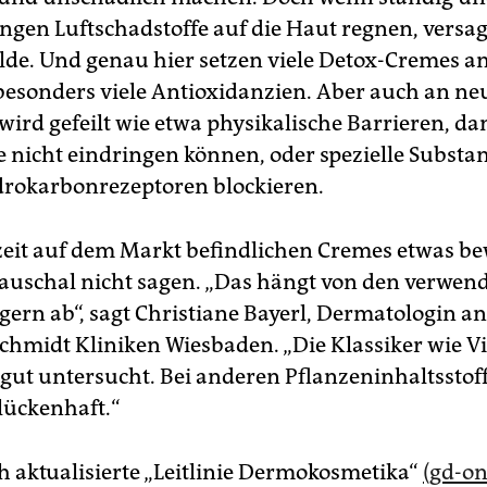
gen Luftschadstoffe auf die Haut regnen, versag
lde. Und genau hier setzen viele Detox-Cremes an
besonders viele Antioxidanzien. Aber auch an n
ird gefeilt wie etwa physikalische Barrieren, da
e nicht eindringen können, oder spezielle Substan
drokarbonrezeptoren blockieren.
zeit auf dem Markt befindlichen Cremes etwas be
 pauschal nicht sagen. „Das hängt von den verwen
gern ab“, sagt Christiane Bayerl, Dermatologin an
Schmidt Kliniken Wiesbaden. „Die Klassiker wie V
gut untersucht. Bei anderen Pflanzeninhaltsstoff
lückenhaft.“
ch aktualisierte „Leitlinie Dermokosmetika“
(gd-on