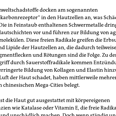
Umweltschadstoffe docken am sogenannten
karbonrezeptor“ in den Hautzellen an, was Sch
. Die in Feinstaub enthaltenen Schwermetalle dri
e Hautschichten vor und führen zur Bildung von a
molekülen. Diese freien Radikale greifen die Erbs
nd Lipide der Hautzellen an, die dadurch teilweis
Pigmentflecken und Rötungen sind die Folge. Zu d
riff durch Sauerstoffradikale kommen Entzündu
erringerte Bildung von Kollagen und Elastin hinz
 Luft der Haut schadet, haben mittlerweile mehre
n chinesischen Mega-Cities belegt.
ist die Haut gut ausgestattet mit körpereigenen
ien wie Katalase oder Vitamin E, die freie Radik
und unschädlich machen. Doch wenn ständig un