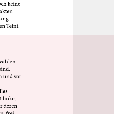
och keine
rakten
gung
en Teint.
wahlen
sind.
h und vor
lles
 linke,
ür deren
n, frei