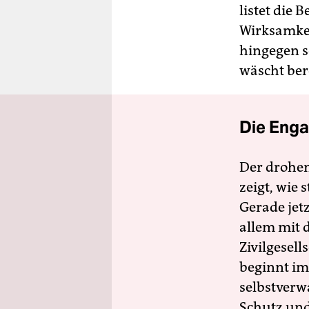
listet die 
Wirksamkei
hingegen s
wäscht ber
Die Enga
Der drohe
zeigt, wie
Gerade jet
allem mit d
Zivilgesell
beginnt im
selbstverw
Schutz und 