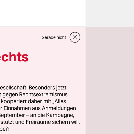
 nur eine
Gerade nicht
islauf-
größte
echts
dafür ist,
 organische
 So altert
ewohner
esellschaft! Besonders jetzt
rt gegen Rechtsextremismus
z kooperiert daher mit „Alles
ller Einnahmen aus Anmeldungen
 Sicht
. September – an die Kampagne,
e
rstützt und Freiräume sichern will,
 heißt die
bei?