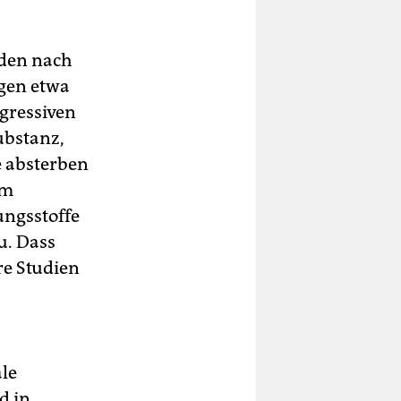
äden nach
ngen etwa
ggressiven
ubstanz,
e absterben
em
ngsstoffe
u. Dass
re Studien
ale
d in