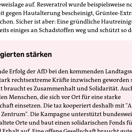
Beweislage auf. Resveratrol wurde beispielsweise n
t gegen Hautalterung bescheinigt, Grüntee-Ext
chon. Sicher ist aber: Eine gründliche Hautreini
eits einiges an Schadstoffen weg und schützt so d
gierten stärken
nde Erfolg der AfD bei den kommenden Landtags
 stark rechtsextreme Kräfte inzwischen geworden 
zt braucht es Zusammenhalt und Solidarität. Auc
en Menschen, die sich vor Ort für eine starke
schaft einsetzen. Die taz kooperiert deshalb mit "A
 Zentrum". Die Kampagne unterstützt bundesweit
altete Orte und baut einen solidarischen Fonds f
Erhalt auf. Eine offene Gesellschaft braucht gute