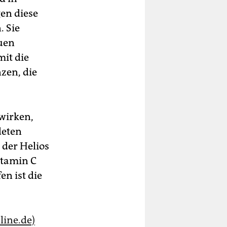
en diese
. Sie
euen
mit die
zen, die
wirken,
deten
 der Helios
itamin C
en ist die
line.de)