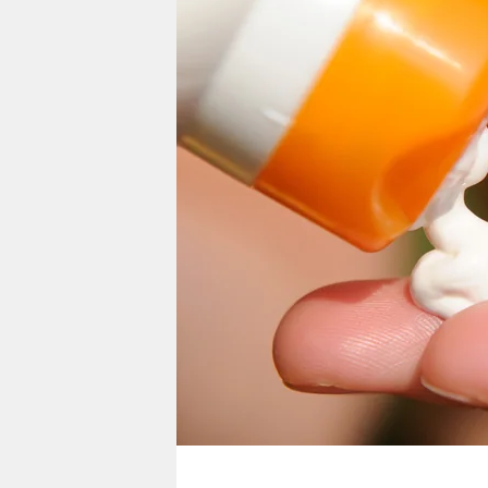
berlin
nord
wahrheit
verlag
verlag
veranstaltungen
shop
fragen & hilfe
unterstützen
abo
genossenschaft