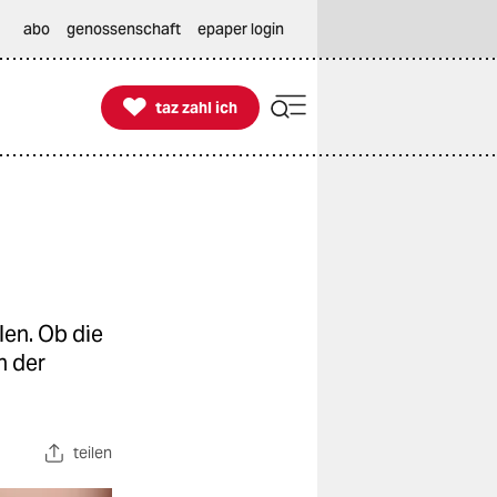
abo
genossenschaft
epaper login

taz zahl ich
taz zahl ich
len. Ob die
n der
teilen