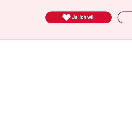
sie floriert. Doch hilft es auch, sich Urban Deto
lla-Algen, Grüntee- oder madegassischen Aphloi

Ja, ich will
ut aufzutragen?