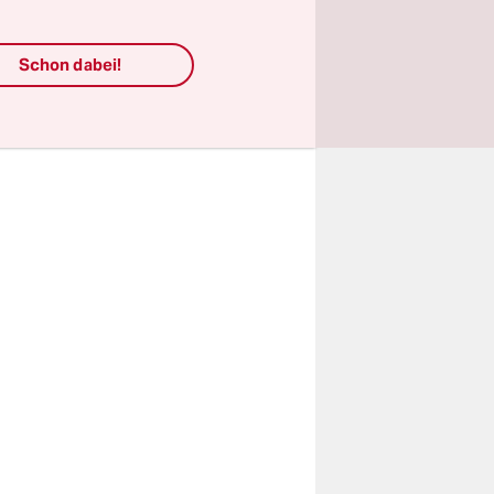
x-Cremes
a-Extrakten
Schon dabei!