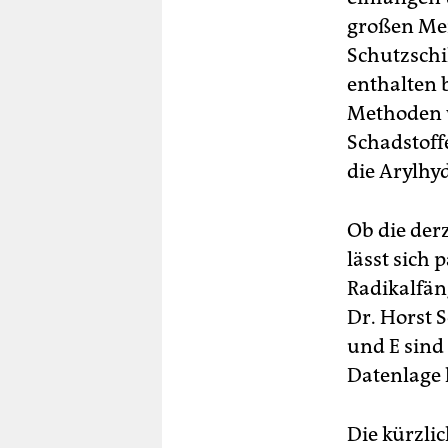
großen Men
Schutzschi
enthalten 
Methoden w
Schadstoff
die Arylhy
Ob die der
lässt sich
Radikalfän
Dr. Horst 
und E sind 
Datenlage 
Die kürzli