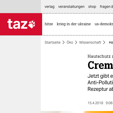
hautnavigation anspringen
hauptinhalt anspringen
footer anspringen
verlag
veranstaltungen
shop
fragen &
hitze
krieg in der ukraine
us-demokr

taz zahl ich
taz zahl ich
Startseite
Öko
Wissenschaft
Ha
themen
politik
Hautschutz m
Crem
öko
Jetzt gibt 
gesellschaft
Anti-Pollu
Rezeptur a
kultur
sport
15.4.2018
9:08