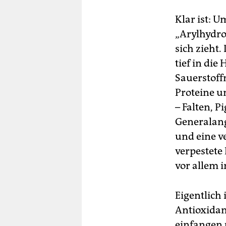
Klar ist: 
„Arylhydro
sich zieht
tief in di
Sauerstoff
Proteine u
– Falten, 
Generalang
und eine v
verpestete
vor allem i
Eigentlich 
Antioxidanz
einfangen 