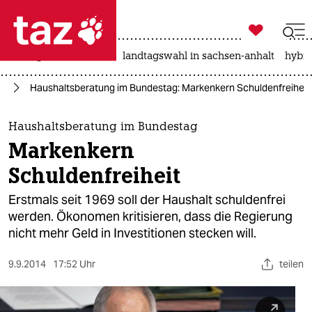

taz zahl ich
niedrigwasser
rente
landtagswahl in sachsen-anhalt
hybri

taz zahl ich
lt
Haushaltsberatung im Bundestag: Markenkern Schuldenfreiheit
taz zahl ich
themen
Haushaltsberatung im Bundestag
Markenkern
politik
Schuldenfreiheit
öko
Erstmals seit 1969 soll der Haushalt schuldenfrei
werden. Ökonomen kritisieren, dass die Regierung
gesellschaft
nicht mehr Geld in Investitionen stecken will.
kultur
9.9.2014
17:52 Uhr
teilen
sport