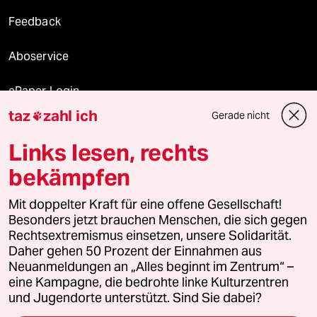
Feedback
Aboservice
ePaper Login
taz
zahl ich
Gerade nicht

Downloads für Abonnierende
Links lesen, rechts
bekämpfen
© 2026 taz Verlags und Vertriebs GmbH
Mit doppelter Kraft für eine offene Gesellschaft!
Alle Rechte vorbehalten. Bei rechtlichen Fragen oder für Genehmigungen
wenden Sie sich bitte an
lizenzen@taz.de
Besonders jetzt brauchen Menschen, die sich gegen
Rechtsextremismus einsetzen, unsere Solidarität.
Daher gehen 50 Prozent der Einnahmen aus
Feedback
Redaktionsstatut
Kommune-Richtlinien
KI-
Neuanmeldungen an „Alles beginnt im Zentrum“ –
eine Kampagne, die bedrohte linke Kulturzentren
Leitlinie
Informant
Datenschutz
Impressum
AGB
und Jugendorte unterstützt. Sind Sie dabei?