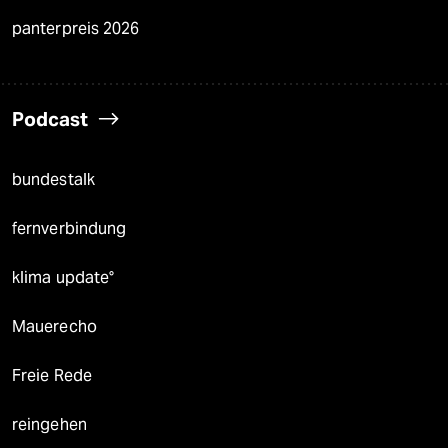
panterpreis 2026
Podcast
bundestalk
fernverbindung
klima update°
Mauerecho
Freie Rede
reingehen