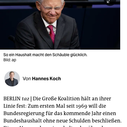
berlin
nord
wahrheit
verlag
verlag
So ein Haushalt macht den Schäuble glücklich.
Bild: ap
veranstaltungen
shop
Von
Hannes Koch
fragen & hilfe
unterstützen
BERLIN
taz
|
Die Große Koalition hält an ihrer
Linie fest: Zum ersten Mal seit 1969 will die
abo
Bundesregierung für das kommende Jahr einen
genossenschaft
Bundeshaushalt ohne neue Schulden beschließen.