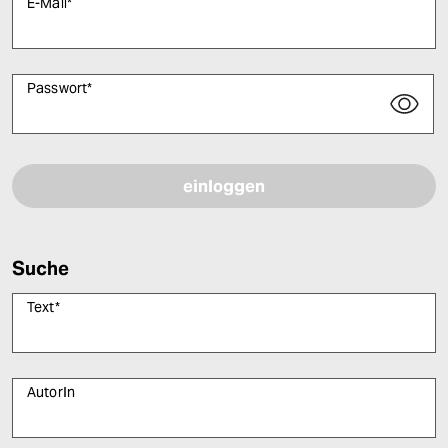
E-Mail
*
Passwort
*
Bitte füllen Sie alle Pflichtfelder (*) aus, um fortfahren zu können.
Suche
Text
*
AutorIn
Bitte füllen Sie alle Pflichtfelder (*) aus, um fortfahren zu können.