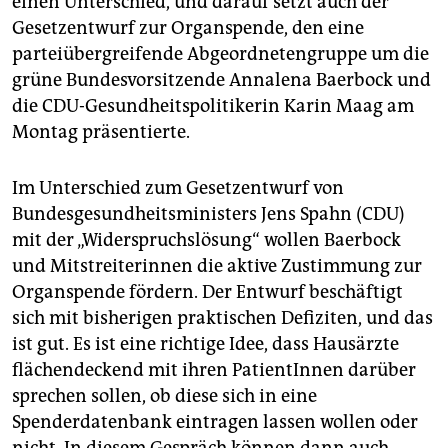
berlin
einen Unterschied, und darauf setzt auch der
Gesetzentwurf zur Organspende, den eine
nord
parteiübergreifende Abgeordnetengruppe um die
grüne Bundesvorsitzende Annalena Baerbock und
wahrheit
die CDU-Gesundheitspolitikerin Karin Maag am
Montag präsentierte.
verlag
verlag
Im Unterschied zum Gesetzentwurf von
Bundesgesundheitsministers Jens Spahn (CDU)
veranstaltungen
mit der „Widerspruchslösung“ wollen Baerbock
shop
und Mitstreiterinnen die aktive Zustimmung zur
Organspende fördern. Der Entwurf beschäftigt
fragen & hilfe
sich mit bisherigen praktischen Defiziten, und das
unterstützen
ist gut. Es ist eine richtige Idee, dass Hausärzte
flächendeckend mit ihren PatientInnen darüber
abo
sprechen sollen, ob diese sich in eine
genossenschaft
Spenderdatenbank eintragen lassen wollen oder