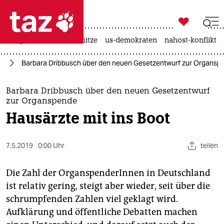

taz zahl ich
krieg in der ukraine
hitze
us-demokraten
nahost-konflikt

taz zahl ich
el
Barbara Dribbusch über den neuen Gesetzentwurf zur Organspen
taz zahl ich
themen
Barbara Dribbusch über den neuen Gesetzentwurf
zur Organspende
politik
Hausärzte mit ins Boot
öko
7.5.2019
0:00 Uhr
teilen
gesellschaft
Die Zahl der OrganspenderInnen in Deutschland
kultur
ist relativ gering, steigt aber wieder, seit über die
schrumpfenden Zahlen viel geklagt wird.
sport
Aufklärung und öffentliche Debatten machen