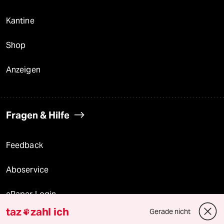
Kantine
Shop
Anzeigen
Fragen & Hilfe
Feedback
Aboservice
ePaper Login
taz
zahl ich
Gerade nicht

Downloads für Abonnierende