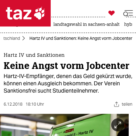

taz zahl ich
niedrigwasser
rente
landtagswahl in sachsen-anhalt
hybri

taz zahl ich
utschland
Hartz IV und Sanktionen: Keine Angst vorm Jobcenter
taz zahl ich
themen
Hartz IV und Sanktionen
Keine Angst vorm Jobcenter
politik
Hartz-IV-Empfänger, denen das Geld gekürzt wurde,
öko
können einen Ausgleich bekommen. Der Verein
Sanktionsfrei sucht Studienteilnehmer.
gesellschaft
6.12.2018
18:10 Uhr
teilen
kultur
sport