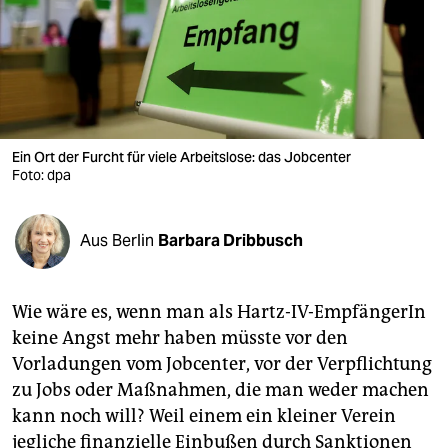
berlin
nord
wahrheit
verlag
Ein Ort der Furcht für viele Arbeitslose: das Jobcenter
Foto: dpa
verlag
veranstaltungen
Aus Berlin
Barbara Dribbusch
shop
fragen & hilfe
Wie wäre es, wenn man als Hartz-IV-EmpfängerIn
unterstützen
keine Angst mehr haben müsste vor den
Vorladungen vom Jobcenter, vor der Verpflichtung
abo
zu Jobs oder Maßnahmen, die man weder machen
genossenschaft
kann noch will? Weil einem ein kleiner Verein
jegliche finanzielle Einbußen durch Sanktionen