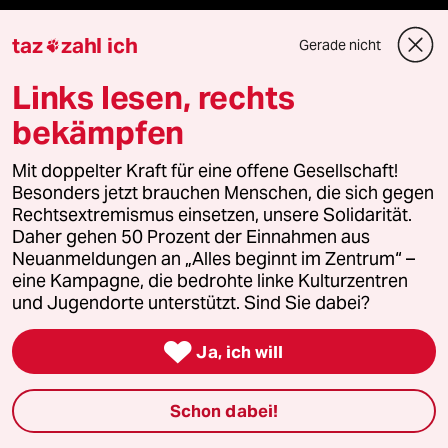
taz
zahl ich
Gerade nicht

Veranstaltungen
Links lesen, rechts
Demnächst
bekämpfen
Vor Ort
Mit doppelter Kraft für eine offene Gesellschaft!
Besonders jetzt brauchen Menschen, die sich gegen
Live im Stream
Rechtsextremismus einsetzen, unsere Solidarität.
Daher gehen 50 Prozent der Einnahmen aus
Neuanmeldungen an „Alles beginnt im Zentrum“ –
Vergangene
eine Kampagne, die bedrohte linke Kulturzentren
und Jugendorte unterstützt. Sind Sie dabei?
taz lab 2027

Ja, ich will
Mehr taz Lesestoff
Schon dabei!