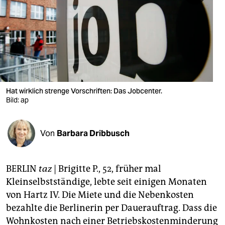
berlin
nord
wahrheit
verlag
verlag
Hat wirklich strenge Vorschriften: Das Jobcenter.
Bild: ap
veranstaltungen
shop
Von
Barbara Dribbusch
fragen & hilfe
unterstützen
BERLIN
taz
| Brigitte P., 52, früher mal
Kleinselbstständige, lebte seit einigen Monaten
abo
von Hartz IV. Die Miete und die Nebenkosten
genossenschaft
bezahlte die Berlinerin per Dauerauftrag. Dass die
Wohnkosten nach einer Betriebskostenminderung