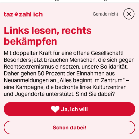
Tempelhof-Schöneberg (Berlin), den Nachweis
über die Herkunft führen. / Es handelte sich um
taz
zahl ich
Gerade nicht

eine Rückzahlung etc.
Links lesen, rechts
- Über das Jobcenter erfolgte die Nachfrage
bekämpfen
nach der Herkunft einer ("Vermögens-
")Überweisung. Sie hätten vom Finanzamt (der
zuständigen Bundesbehörde) einen Hinweis
Mit doppelter Kraft für eine offene Gesellschaft!
erhalten. / Es handelte sich um 80 Euro Zinsen
Besonders jetzt brauchen Menschen, die sich gegen
auf die Mietkaution von der Hausgesellschaft (-
Rechtsextremismus einsetzen, unsere Solidarität.
dem Vermieter). / Der Nachweis über die
Daher gehen 50 Prozent der Einnahmen aus
Herkunft und meine Überweisung an den
Neuanmeldungen an „Alles beginnt im Zentrum“ –
Eigentümer der Mietkaution wurde gegenüber
eine Kampagne, die bedrohte linke Kulturzentren
dem "Jobcenter" beweiskräftig geführt
und Jugendorte unterstützt. Sind Sie dabei?
(schriftlich und durch Kopien) etc.

Ja, ich will
- usw.
Schon dabei!
Seit der HIV-Einführung, seit Januar 2005, der
spezialdemokratischen und