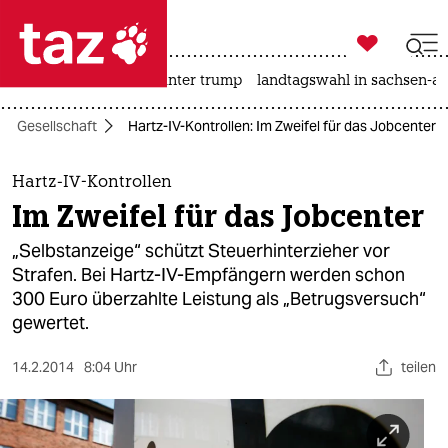

taz zahl ich
nahost-konflikt
usa unter trump
landtagswahl in sachsen-an

taz zahl ich
Gesellschaft
Hartz-IV-Kontrollen: Im Zweifel für das Jobcenter
taz zahl ich
themen
Hartz-IV-Kontrollen
Im Zweifel für das Jobcenter
politik
„Selbstanzeige“ schützt Steuerhinterzieher vor
öko
Strafen. Bei Hartz-IV-Empfängern werden schon
300 Euro überzahlte Leistung als „Betrugsversuch“
gesellschaft
gewertet.
kultur
14.2.2014
8:04 Uhr
teilen
sport