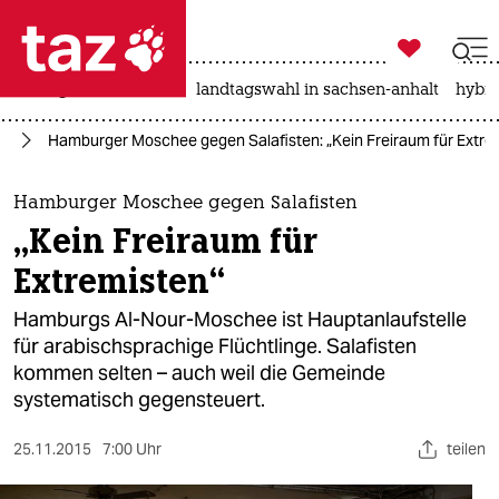

taz zahl ich
niedrigwasser
rente
landtagswahl in sachsen-anhalt
hybri

taz zahl ich
rd
Hamburger Moschee gegen Salafisten: „Kein Freiraum für Extre
taz zahl ich
themen
Hamburger Moschee gegen Salafisten
„Kein Freiraum für
politik
Extremisten“
öko
Hamburgs Al-Nour-Moschee ist Hauptanlaufstelle
für arabischsprachige Flüchtlinge. Salafisten
gesellschaft
kommen selten – auch weil die Gemeinde
systematisch gegensteuert.
kultur
sport
25.11.2015
7:00 Uhr
teilen