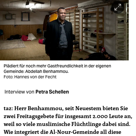
berlin
nord
wahrheit
verlag
verlag
veranstaltungen
Plädiert für noch mehr Gastfreundlichkeit in der eigenen
Gemeinde: Abdellah Benhammou.
shop
Foto: Hannes von der Fecht
fragen & hilfe
Interview von
Petra Schellen
unterstützen
taz: Herr Benhammou, seit Neuestem bieten Sie
abo
zwei Freitagsgebete für insgesamt 2.000 Leute an,
weil so viele muslimische Flüchtlinge dabei sind.
genossenschaft
Wie integriert die Al-Nour-Gemeinde all diese