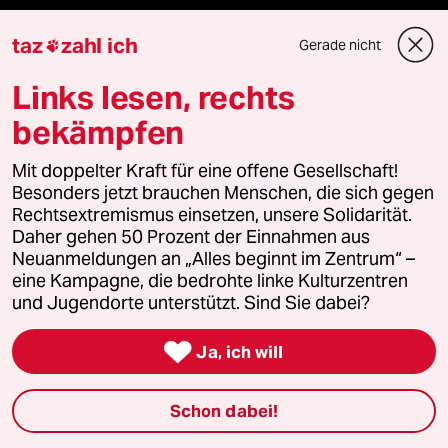
Aboservice
taz
zahl ich
Gerade nicht

ePaper Login
Links lesen, rechts
Downloads für Abonnierende
bekämpfen
Mit doppelter Kraft für eine offene Gesellschaft!
Besonders jetzt brauchen Menschen, die sich gegen
© 2026 taz Verlags und Vertriebs GmbH
Rechtsextremismus einsetzen, unsere Solidarität.
Alle Rechte vorbehalten. Bei rechtlichen Fragen oder für Genehmigungen
Daher gehen 50 Prozent der Einnahmen aus
wenden Sie sich bitte an
lizenzen@taz.de
Neuanmeldungen an „Alles beginnt im Zentrum“ –
eine Kampagne, die bedrohte linke Kulturzentren
und Jugendorte unterstützt. Sind Sie dabei?
Feedback
Redaktionsstatut
Kommune-Richtlinien
KI-

Ja, ich will
Leitlinie
Informant
Datenschutz
Impressum
AGB
Seitenwende
Einwilligungen widerrufen (Ads)
Schon dabei!