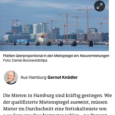
berlin
nord
wahrheit
verlag
verlag
veranstaltungen
Fließen überproportional in den Mietspiegel ein: Neuvermietungen
Foto: Daniel Bockwoldt/dpa
shop
fragen & hilfe
Aus Hamburg
Gernot Knödler
unterstützen
Die Mieten in Hamburg sind kräftig gestiegen. Wie
abo
der qualifizierte Mietenspiegel ausweist, müssen
genossenschaft
Mieter im Durchschnitt eine Nettokaltmiete von