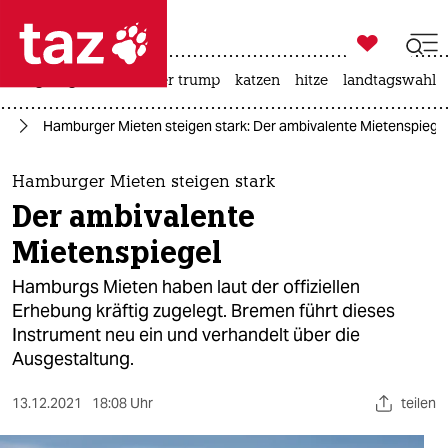

taz zahl ich
bergsteigen
usa unter trump
katzen
hitze
landtagswahl i

taz zahl ich
rg
Hamburger Mieten steigen stark: Der ambivalente Mietenspiege
taz zahl ich
themen
Hamburger Mieten steigen stark
Der ambivalente
politik
Mietenspiegel
öko
Hamburgs Mieten haben laut der offiziellen
Erhebung kräftig zugelegt. Bremen führt dieses
gesellschaft
Instrument neu ein und verhandelt über die
Ausgestaltung.
kultur
sport
13.12.2021
18:08 Uhr
teilen