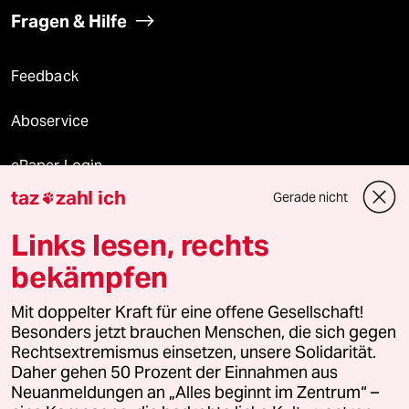
Fragen & Hilfe
Feedback
Aboservice
ePaper Login
taz
zahl ich
Gerade nicht

Downloads für Abonnierende
Links lesen, rechts
bekämpfen
© 2026 taz Verlags und Vertriebs GmbH
Mit doppelter Kraft für eine offene Gesellschaft!
Alle Rechte vorbehalten. Bei rechtlichen Fragen oder für Genehmigungen
wenden Sie sich bitte an
lizenzen@taz.de
Besonders jetzt brauchen Menschen, die sich gegen
Rechtsextremismus einsetzen, unsere Solidarität.
Daher gehen 50 Prozent der Einnahmen aus
Feedback
Redaktionsstatut
Kommune-Richtlinien
KI-
Neuanmeldungen an „Alles beginnt im Zentrum“ –