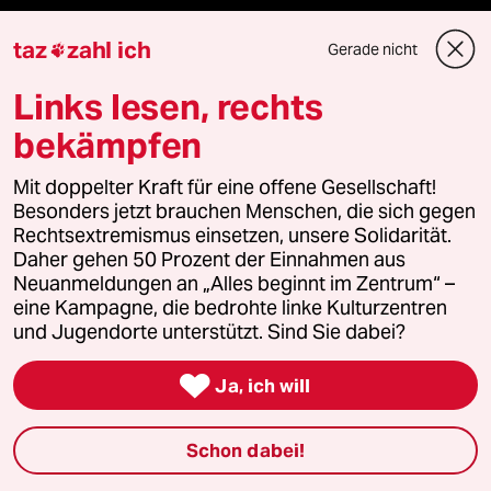
Kantine
taz
zahl ich
Gerade nicht

Links lesen, rechts
Shop
bekämpfen
Anzeigen
Mit doppelter Kraft für eine offene Gesellschaft!
Besonders jetzt brauchen Menschen, die sich gegen
Rechtsextremismus einsetzen, unsere Solidarität.
Fragen & Hilfe
Daher gehen 50 Prozent der Einnahmen aus
Neuanmeldungen an „Alles beginnt im Zentrum“ –
eine Kampagne, die bedrohte linke Kulturzentren
Feedback
und Jugendorte unterstützt. Sind Sie dabei?
Aboservice

Ja, ich will
ePaper Login
Schon dabei!
Downloads für Abonnierende