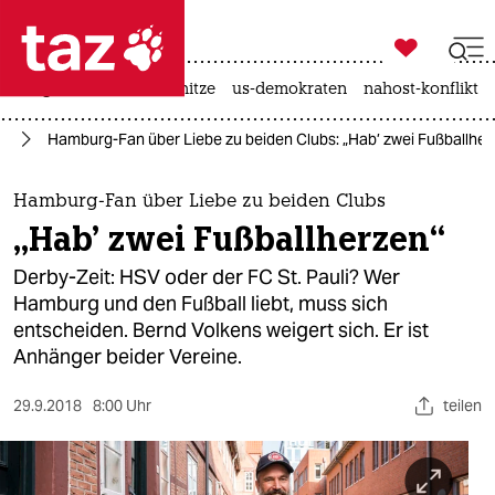

taz zahl ich
krieg in der ukraine
hitze
us-demokraten
nahost-konflikt

taz zahl ich
rd
Hamburg-Fan über Liebe zu beiden Clubs: „Hab’ zwei Fußballher
taz zahl ich
themen
Hamburg-Fan über Liebe zu beiden Clubs
„Hab’ zwei Fußballherzen“
politik
Derby-Zeit: HSV oder der FC St. Pauli? Wer
öko
Hamburg und den Fußball liebt, muss sich
entscheiden. Bernd Volkens weigert sich. Er ist
gesellschaft
Anhänger beider Vereine.
kultur
29.9.2018
8:00 Uhr
teilen
sport