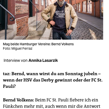
berlin
nord
wahrheit
verlag
verlag
Mag beide Hamburger Vereine: Bernd Volkens
Foto: Miguel Ferraz
veranstaltungen
Interview von
Annika Lasarzik
shop
fragen & hilfe
taz: Bernd, wann wirst du am Sonntag jubeln –
wenn der HSV das Derby gewinnt oder der FC St.
unterstützen
Pauli?
abo
Bernd Volkens:
Beim FC St. Pauli fiebere ich ein
genossenschaft
Fünkchen mehr mit, auch wenn mir die Antwort