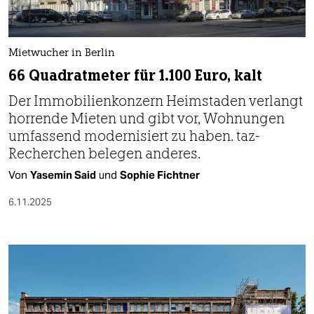
berlin
nord
Mietwucher in Berlin
wahrheit
66 Quadratmeter für 1.100 Euro, kalt
verlag
Der Immobilienkonzern Heimstaden verlangt
horrende Mieten und gibt vor, Wohnungen
verlag
umfassend modernisiert zu haben. taz-
veranstaltungen
Recherchen belegen anderes.
Von
Yasemin Said
und
Sophie Fichtner
shop
6.11.2025
fragen & hilfe
unterstützen
abo
genossenschaft