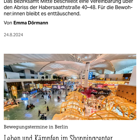
Das Bezirksamt Mitte beschließt eine Vereinbarung über
den Abriss der Habersaathstraße 40–48. Für die Be­woh­
ne­r:in­nen bleibt es enttäuschend.
Von
Emma Dörmann
24.8.2024
Bewegungstermine in Berlin
Leben und Kämpfen im Shoppingcenter