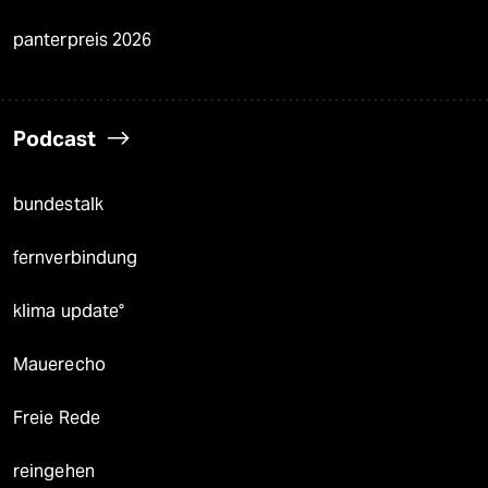
panterpreis 2026
Podcast
bundestalk
fernverbindung
klima update°
Mauerecho
Freie Rede
reingehen