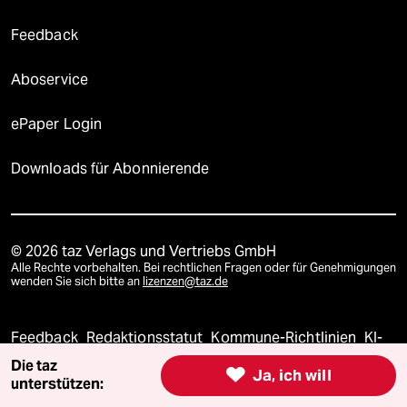
Feedback
Aboservice
ePaper Login
Downloads für Abonnierende
© 2026 taz Verlags und Vertriebs GmbH
Alle Rechte vorbehalten. Bei rechtlichen Fragen oder für Genehmigungen
wenden Sie sich bitte an
lizenzen@taz.de
Feedback
Redaktionsstatut
Kommune-Richtlinien
KI-
Die taz

Ja, ich will
Leitlinie
Informant
Datenschutz
Impressum
AGB
unterstützen: