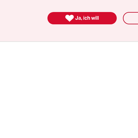
and sein Handy benutzt – die so genannte Funkze
lt für alle gegen Entgelt erbrachten Dienste, ein

Ja, ich will
erdacht für eine Straftat braucht es dafür nicht.