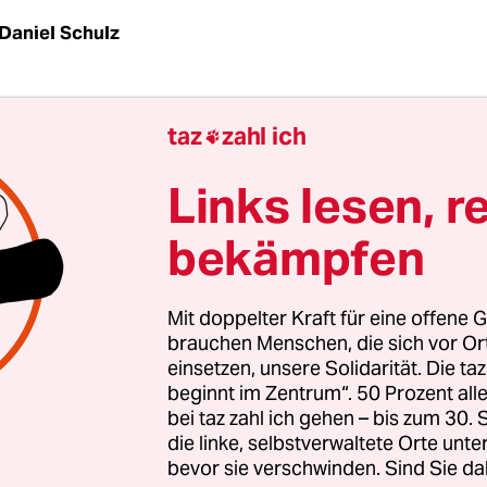
Daniel Schulz
ivisten waren auf der Demonstration gegen Abs
taz
zahl ich

t die Umweltgruppe am meisten angewiesen? Wer
ffäre? Solche Fragen können die Sicherheitsbeh
Links lesen, r
nfach für fast alle Deutschen anhand des Verhalt
bekämpfen
en und Mailen beantworten, zeigt ein aktuelles G
Computer Club. Die Technikfachleute erstellten di
desverfassungsgericht, das entscheiden soll, ob 
Mit doppelter Kraft für eine offene G
orratsdatenspeicherung verfassungsgemäß ist.
brauchen Menschen, die sich vor O
einsetzen, unsere Solidarität. Die ta
beginnt im Zentrum“. 50 Prozent a
kommunikationsanbieter muss sechs Monate lan
bei taz zahl ich gehen – bis zum 30
 wer mit wem, wann und wie lange per Telefon od
die linke, selbstverwaltete Orte unte
bevor sie verschwinden. Sind Sie da
rt. Zusätzlich zeichnen die Anbieter auch den B