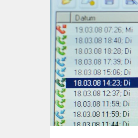
berlin
nord
wahrheit
verlag
verlag
veranstaltungen
shop
fragen & hilfe
unterstützen
abo
genossenschaft