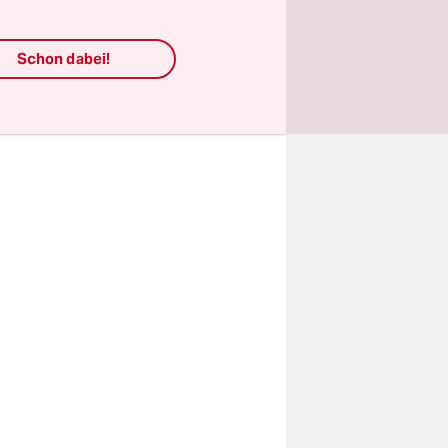
lle. Diese
en
Schon dabei!