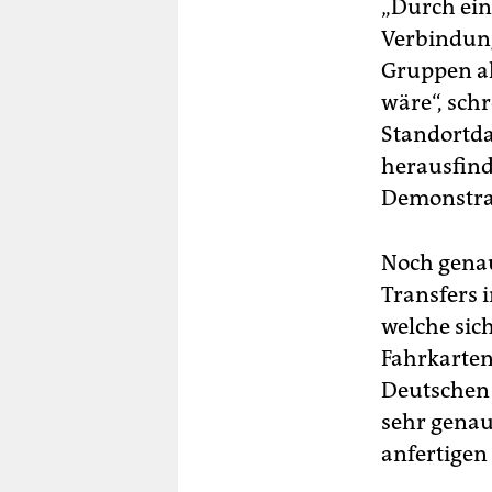
„Durch ein
Verbindung
Gruppen al
wäre“, sch
Standortda
herausfinde
Demonstrat
Noch genau
Transfers
welche sic
Fahrkarten
Deutschen 
sehr genau
anfertigen