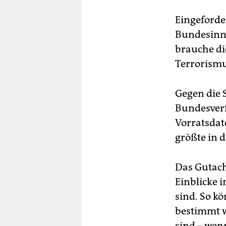
Eingeforde
Bundesinn
brauche di
Terrorismu
Gegen die 
Bundesverf
Vorratsdat
größte in 
Das Gutach
Einblicke 
sind. So k
bestimmt w
sind – wen