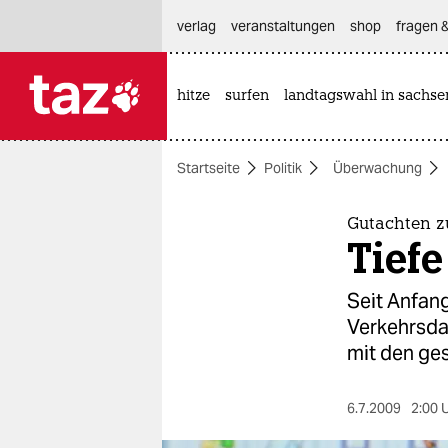
hautnavigation anspringen
hauptinhalt anspringen
footer anspringen
verlag
veranstaltungen
shop
fragen &
hitze
surfen
landtagswahl in sachse

taz zahl ich
taz zahl ich
Startseite
Politik
Überwachung
themen
politik
Gutachten z
Tiefe
öko
Seit Anfan
gesellschaft
Verkehrsdat
mit den ge
kultur
sport
6.7.2009
2:00 