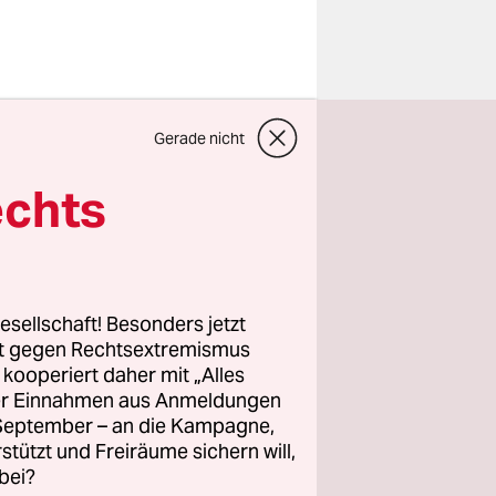
chiebung?
Gerade nicht
 hat mit
örden
echts
ens beim
utachten
e Expertise
die so
esellschaft! Besonders jetzt
rt gegen Rechtsextremismus
z kooperiert daher mit „Alles
ller Einnahmen aus Anmeldungen
g
. September – an die Kampagne,
er Email
rstützt und Freiräume sichern will,
bei?
ereich auf,