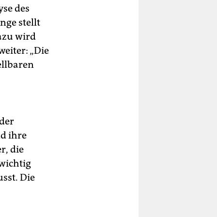
yse des
ge stellt
azu wird
eiter: „Die
ellbaren
 der
d ihre
r, die
wichtig
sst. Die