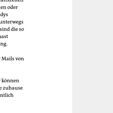
den oder
ndys
 unterwegs
 sind die so
mast
ung.
r Mails von
r können
se zuhause
entlich