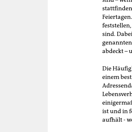
stattfinde
Feiertagen
feststelle
sind. Dabei
genannten 
abdeckt – 
Die Häufig
einem best
Adressend
Lebensverh
einigermaß
ist und in 
aufhält - w