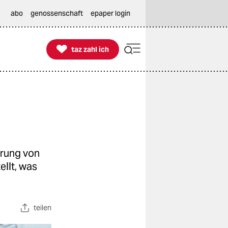
abo
genossenschaft
epaper login

taz zahl ich
taz zahl ich
erung von
llt, was
teilen