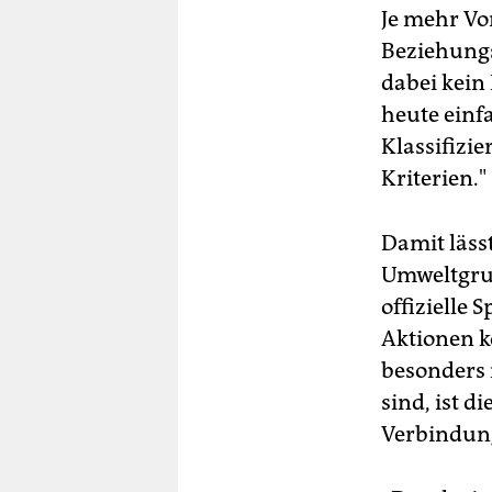
Je mehr Vor
Beziehungs
dabei kein
heute einf
Klassifizi
Kriterien."
Damit lässt
Umweltgrupp
offizielle
Aktionen k
besonders 
sind, ist d
Verbindung