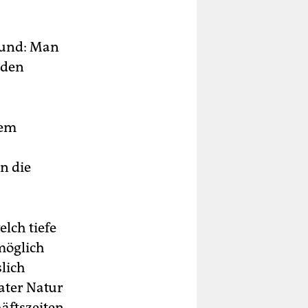
rund: Man
 den
dem
n die
lch tiefe
möglich
lich
ater Natur
äftszeiten