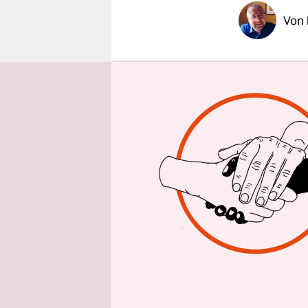
epaper login
Von
Welche Akt
Auf wen is
wem eine A
künftig ei
Telefonier
des Chaos 
für das Bun
genannte V
Jeder Tele
speichern,
kommunizie