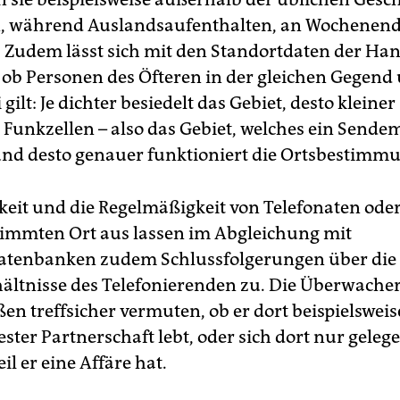
n, während Auslandsaufenthalten, an Wochenen
. Zudem lässt sich mit den Standortdaten der Ha
n, ob Personen des Öfteren in der gleichen Gegend
 gilt: Je dichter besiedelt das Gebiet, desto kleiner
Funkzellen – also das Gebiet, welches ein Sende
und desto genauer funktioniert die Ortsbestimm
keit und die Regelmäßigkeit von Telefonaten ode
immten Ort aus lassen im Abgleichung mit
atenbanken zudem Schlussfolgerungen über die
ältnisse des Telefonierenden zu. Die Überwache
en treffsicher vermuten, ob er dort beispielswei
fester Partnerschaft lebt, oder sich dort nur geleg
eil er eine Affäre hat.