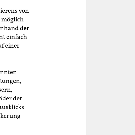
ierens von
n möglich
 Anhand der
ht einfach
uf einer
annten
tungen,
sern,
äder der
ausklicks
lkerung