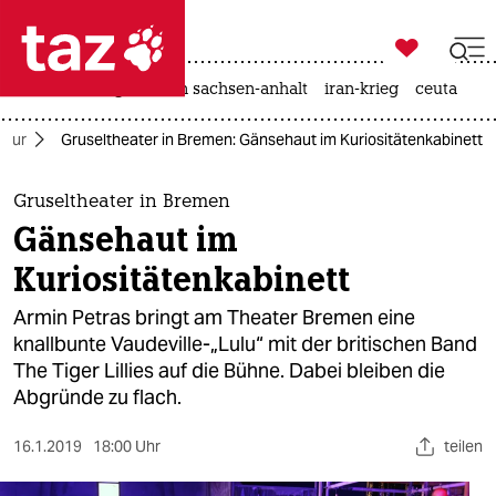

taz zahl ich
hitze
landtagswahl in sachsen-anhalt
iran-krieg
ceuta

taz zahl ich
ltur
Gruseltheater in Bremen: Gänsehaut im Kuriositätenkabinett
taz zahl ich
themen
Gruseltheater in Bremen
Gänsehaut im
politik
Kuriositätenkabinett
öko
Armin Petras bringt am Theater Bremen eine
knallbunte Vaudeville-„Lulu“ mit der britischen Band
gesellschaft
The Tiger Lillies auf die Bühne. Dabei bleiben die
Abgründe zu flach.
kultur
sport
16.1.2019
18:00 Uhr
teilen