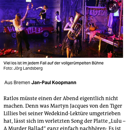
berlin
nord
wahrheit
verlag
verlag
veranstaltungen
Viel los ist im jedem Fall auf der vollgerümpelten Bühne
Foto: Jörg Landsberg
shop
Aus Bremen
Jan-Paul Koopmann
fragen & hilfe
unterstützen
Ratlos müsste einen der Abend eigentlich nicht
machen. Denn was Martyn Jacques von den Tiger
abo
Lillies bei seiner Wedekind-Lektüre umgetrieben
genossenschaft
hat, lässt sich im vorletzten Song der Platte „Lulu –
A Murder Ballad“ ganz einfach nachhören: Es ist