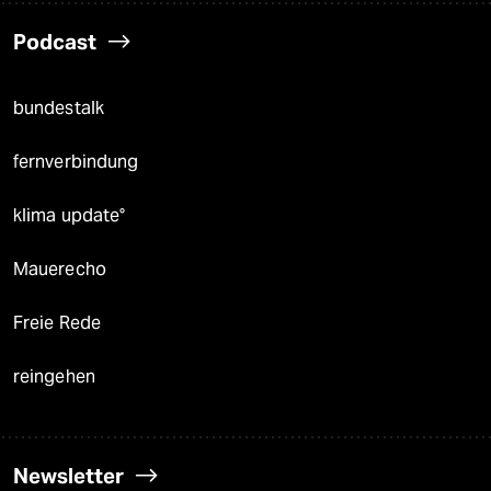
Podcast
bundestalk
fernverbindung
klima update°
Mauerecho
Freie Rede
reingehen
Newsletter