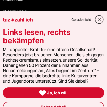
ePaper Login
taz
zahl ich
Gerade nicht

Downloads für Abonnierende
Links lesen, rechts
bekämpfen
© 2026 taz Verlags und Vertriebs GmbH
Mit doppelter Kraft für eine offene Gesellschaft!
Alle Rechte vorbehalten. Bei rechtlichen Fragen oder für Genehmigungen
wenden Sie sich bitte an
lizenzen@taz.de
Besonders jetzt brauchen Menschen, die sich gegen
Rechtsextremismus einsetzen, unsere Solidarität.
Daher gehen 50 Prozent der Einnahmen aus
Feedback
Redaktionsstatut
Kommune-Richtlinien
KI-
Neuanmeldungen an „Alles beginnt im Zentrum“ –
eine Kampagne, die bedrohte linke Kulturzentren
Leitlinie
Informant
Datenschutz
Impressum
AGB
und Jugendorte unterstützt. Sind Sie dabei?
Seitenwende
Einwilligungen widerrufen (Ads)

Ja, ich will