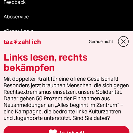
Feedback
Aboservice
ePaper Login
taz
zahl ich
Gerade nicht

Downloads für Abonnierende
Links lesen, rechts
bekämpfen
© 2026 taz Verlags und Vertriebs GmbH
Mit doppelter Kraft für eine offene Gesellschaft!
Alle Rechte vorbehalten. Bei rechtlichen Fragen oder für Genehmigungen
wenden Sie sich bitte an
lizenzen@taz.de
Besonders jetzt brauchen Menschen, die sich gegen
Rechtsextremismus einsetzen, unsere Solidarität.
Daher gehen 50 Prozent der Einnahmen aus
Feedback
Redaktionsstatut
Kommune-Richtlinien
KI-
Neuanmeldungen an „Alles beginnt im Zentrum“ –
eine Kampagne, die bedrohte linke Kulturzentren
Leitlinie
Informant
Datenschutz
Impressum
AGB
und Jugendorte unterstützt. Sind Sie dabei?
Seitenwende
Einwilligungen widerrufen (Ads)

Ja, ich will