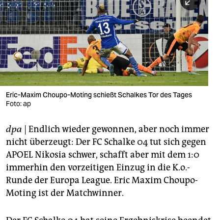
berlin
nord
wahrheit
verlag
verlag
Eric-Maxim Choupo-Moting schießt Schalkes Tor des Tages
Foto: ap
veranstaltungen
shop
dpa
| Endlich wieder gewonnen, aber noch immer
nicht überzeugt: Der FC Schalke 04 tut sich gegen
fragen & hilfe
APOEL Nikosia schwer, schafft aber mit dem 1:0
unterstützen
immerhin den vorzeitigen Einzug in die K.o.-
Runde der Europa League. Eric Maxim Choupo-
abo
Moting ist der Matchwinner.
genossenschaft