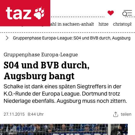

taz zahl ich
iran-krieg
landtagswahl in sachsen-anhalt
hitze
christophe

taz zahl ich
ll
Gruppenphase Europa-League: S04 und BVB durch, Augsburg b
taz zahl ich
themen
Gruppenphase Europa-League
S04 und BVB durch,
politik
Augsburg bangt
öko
Schalke ist dank eines späten Siegtreffers in der
K.O.-Runde der Europa League. Dortmund trotz
gesellschaft
Niederlage ebenfalls. Augsburg muss noch zittern.
kultur
27.11.2015
8:44 Uhr
teilen
sport