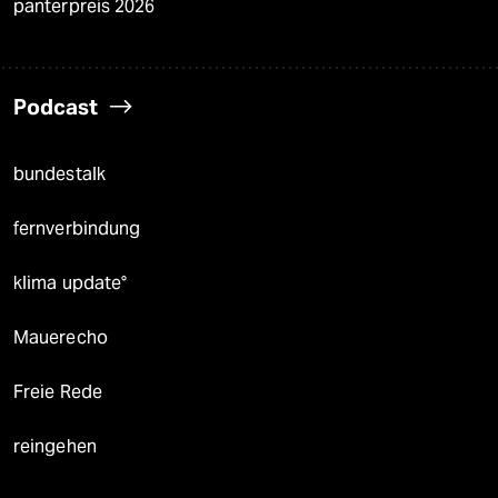
panterpreis 2026
Podcast
bundestalk
fernverbindung
klima update°
Mauerecho
Freie Rede
reingehen