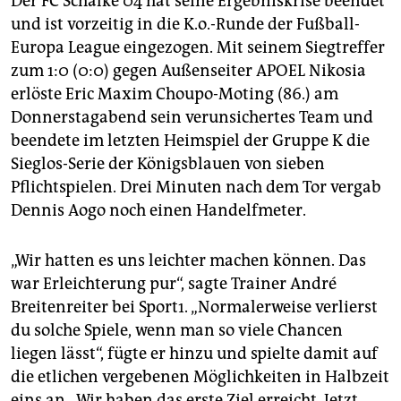
Der FC Schalke 04 hat seine Ergebniskrise beendet
epaper login
und ist vorzeitig in die K.o.-Runde der Fußball-
Europa League eingezogen. Mit seinem Siegtreffer
zum 1:0 (0:0) gegen Außenseiter APOEL Nikosia
erlöste Eric Maxim Choupo-Moting (86.) am
Donnerstagabend sein verunsichertes Team und
beendete im letzten Heimspiel der Gruppe K die
Sieglos-Serie der Königsblauen von sieben
Pflichtspielen. Drei Minuten nach dem Tor vergab
Dennis Aogo noch einen Handelfmeter.
„Wir hatten es uns leichter machen können. Das
war Erleichterung pur“, sagte Trainer André
Breitenreiter bei Sport1. „Normalerweise verlierst
du solche Spiele, wenn man so viele Chancen
liegen lässt“, fügte er hinzu und spielte damit auf
die etlichen vergebenen Möglichkeiten in Halbzeit
eins an. „Wir haben das erste Ziel erreicht. Jetzt