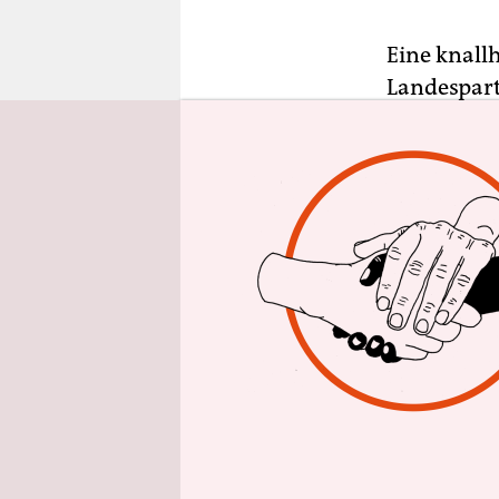
epaper login
Eine knall
Landespart
Wahldesast
Angst vor 
größten L
Marianne W
Mülheim a
„Mehr Herz
appelliert
an die Del
miteinande