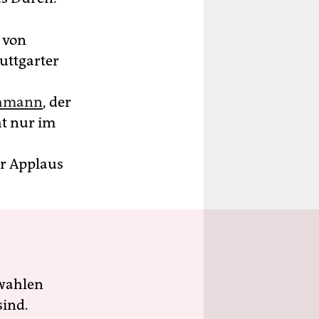
 von
uttgarter
chmann
, der
ht nur im
er Applaus
wahlen
sind.