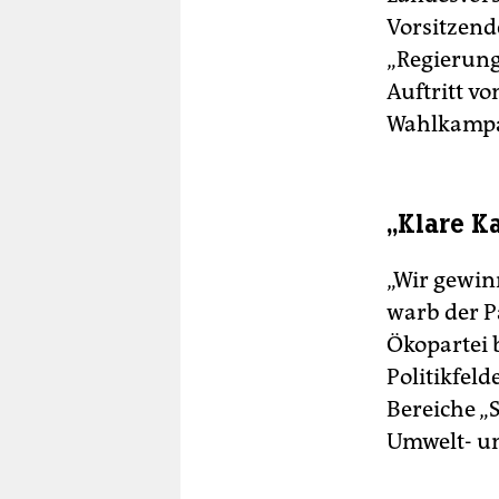
Vorsitzend
„Regierung
Auftritt v
Wahlkampa
„Klare K
„Wir gewin
warb der P
Ökopartei 
Politikfel
Bereiche „
Umwelt- un