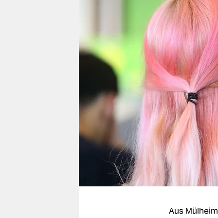
berlin
nord
wahrheit
verlag
verlag
veranstaltungen
shop
fragen & hilfe
unterstützen
abo
genossenschaft
Aus Mülheim