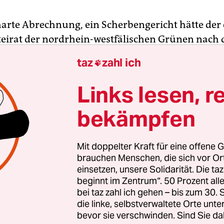
harte Abrechnung, ein Scherbengericht hätte der 
eirat der nordrhein-westfälischen Grünen nach
er bei den Landtagswahlen vom 14. Mai werden 
taz
zahl ich

einer Selbstzerfleischung des mit 12.600 Mitglied
andesverbandes der Ökopartei war Wahlkampfma
Links lesen, r
eiß bei Eröffnung des kleinen Parteitags am Son
bekämpfen
n der Ruhr deutlich anzumerken.
, weniger Hass: Das könnten wir auch gebrauche
Mit doppelter Kraft für eine offene G
e die politische Geschäftsführerin der NRW-Grün
brauchen Menschen, die sich vor O
einsetzen, unsere Solidarität. Die ta
egierten. „Wir brauchen einen freundlichen Umg
beginnt im Zentrum“. 50 Prozent a
r.“
bei taz zahl ich gehen – bis zum 30
die linke, selbstverwaltete Orte unte
bevor sie verschwinden. Sind Sie da