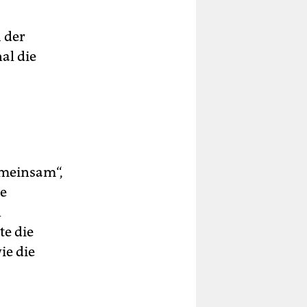
 der
al die
emeinsam“,
ie
n
e die
ie die