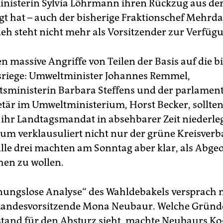
nisterin Sylvia Löhrmann ihren Rückzug aus der 
t hat – auch der bisherige Fraktionschef Mehrd
eh steht nicht mehr als Vorsitzender zur Verfüg
 massive Angriffe von Teilen der Basis auf die b
riege: Umweltminister Johannes Remmel,
sministerin Barbara Steffens und der parlamen
etär im Umweltministerium, Horst Becker, sollten
hr Landtagsmandat in absehbarer Zeit niederle
aum verklausuliert nicht nur der grüne Kreisver
lle drei machten am Sonntag aber klar, als Abge
en zu wollen.
nungslose Analyse“ des Wahldebakels versprach 
Landesvorsitzende Mona Neubaur. Welche Gründ
tand für den Absturz sieht, machte Neubaurs Ko