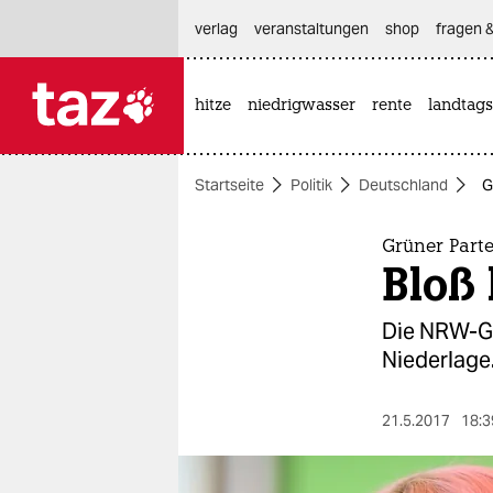
hautnavigation anspringen
hauptinhalt anspringen
footer anspringen
verlag
veranstaltungen
shop
fragen &
hitze
niedrigwasser
rente
landtags

taz zahl ich
taz zahl ich
Startseite
Politik
Deutschland
G
themen
politik
Grüner Part
Bloß 
öko
Die NRW-Gr
gesellschaft
Niederlage
kultur
21.5.2017
18:3
sport