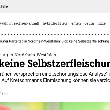
 hilfe
wahl in sachsen-anhalt
hybrider krieg
jemen
ceuta
hitze
rüner Parteitag in Nordrhein-Westfalen: Bloß keine Selbstzerfleischung
eitag in Nordrhein-Westfalen
keine Selbstzerfleischu
ünen versprechen eine „schonungslose Analyse“ i
. Auf Kretschmanns Einmischung können sie verzic
9 Uhr