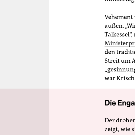
Vehement 
außen. „Wi
Talkessel“,
Ministerp
den tradit
Streit um 
„gesinnung
war Krisch
Die Enga
Der drohe
zeigt, wie