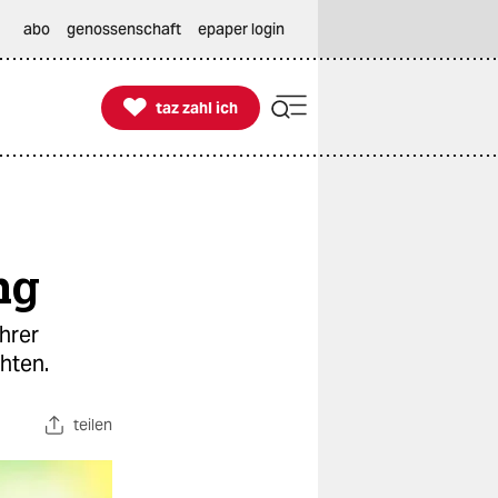
abo
genossenschaft
epaper login

taz zahl ich
taz zahl ich
ng
hrer
hten.
teilen