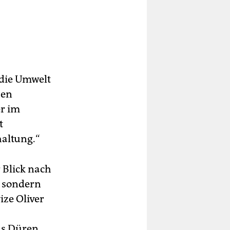
 die Umwelt
hen
er im
t
haltung.“
 Blick nach
, sondern
ze Oliver
us Düren.