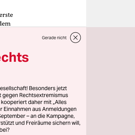
erste
 dem
können. Die
Gerade nicht
ern
nagerin
echts
ntag in
n“,
esellschaft! Besonders jetzt
en deshalb
rt gegen Rechtsextremismus
z kooperiert daher mit „Alles
ang
ller Einnahmen aus Anmeldungen
. September – an die Kampagne,
rstützt und Freiräume sichern will,
bei?