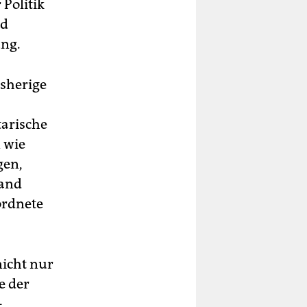
Politik
ad
ung.
isherige
tarische
 wie
gen,
band
ordnete
nicht nur
e der
-