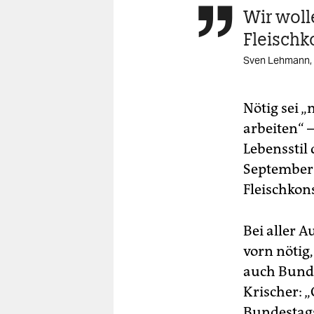
Wir woll

Fleischk
Sven Lehmann,
Nötig sei 
arbeiten“ 
Lebensstil
September 
Fleischkon
Bei aller A
vorn nötig
auch Bunde
Krischer: 
Bundestags