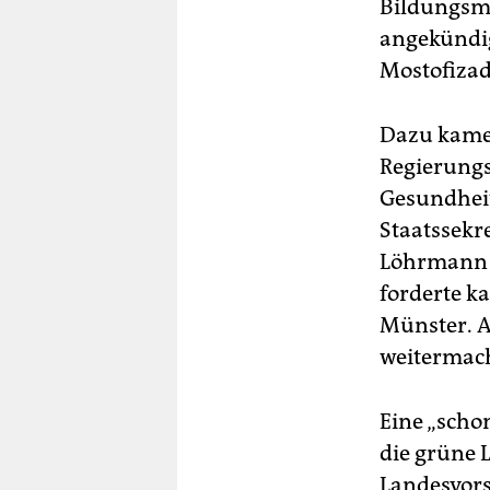
Bildungsmi
angekündig
Mostofizad
Dazu kamen
Regierungs
Gesundheit
Staatssekr
Löhrmann i
forderte k
Münster. A
weitermach
Eine „scho
die grüne 
Landesvors