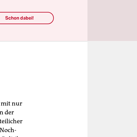
Schon dabei!
 mit nur
en der
eilicher
 Noch-