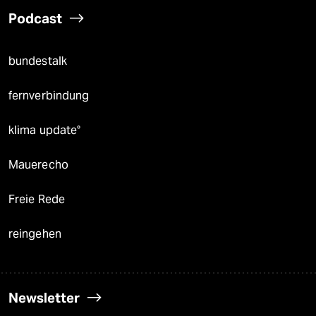
Podcast
bundestalk
fernverbindung
klima update°
Mauerecho
Freie Rede
reingehen
Newsletter