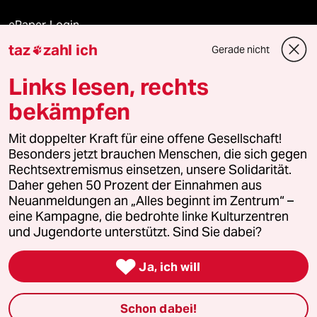
ePaper Login
taz
zahl ich
Gerade nicht

Downloads für Abonnierende
Links lesen, rechts
bekämpfen
© 2026 taz Verlags und Vertriebs GmbH
Alle Rechte vorbehalten. Bei rechtlichen Fragen oder für Genehmigungen
Mit doppelter Kraft für eine offene Gesellschaft!
wenden Sie sich bitte an
lizenzen@taz.de
Besonders jetzt brauchen Menschen, die sich gegen
Rechtsextremismus einsetzen, unsere Solidarität.
Daher gehen 50 Prozent der Einnahmen aus
Feedback
Redaktionsstatut
Kommune-Richtlinien
KI-
Neuanmeldungen an „Alles beginnt im Zentrum“ –
eine Kampagne, die bedrohte linke Kulturzentren
Leitlinie
Informant
Datenschutz
Impressum
AGB
und Jugendorte unterstützt. Sind Sie dabei?
Seitenwende
Einwilligungen widerrufen (Ads)

Ja, ich will
Schon dabei!