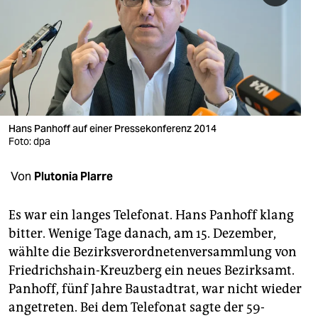
berlin
nord
wahrheit
verlag
verlag
Hans Panhoff auf einer Pressekonferenz 2014
Foto: dpa
veranstaltungen
Von
Plutonia Plarre
shop
fragen & hilfe
Es war ein langes Telefonat. Hans Panhoff klang
bitter. Wenige Tage danach, am 15. Dezember,
unterstützen
wählte die Bezirksverordnetenversammlung von
abo
Friedrichshain-Kreuzberg ein neues Bezirksamt.
Panhoff, fünf Jahre Baustadtrat, war nicht wieder
genossenschaft
angetreten. Bei dem Telefonat sagte der 59-