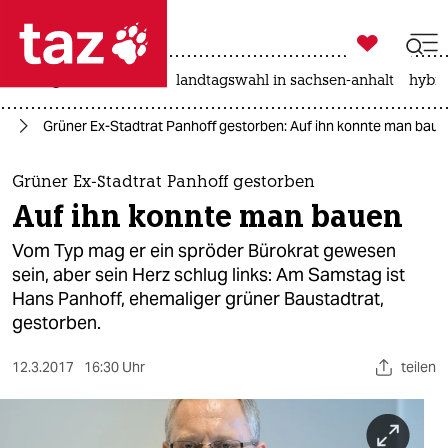

taz zahl ich
niedrigwasser
rente
landtagswahl in sachsen-anhalt
hybri

taz zahl ich
in
Grüner Ex-Stadtrat Panhoff gestorben: Auf ihn konnte man bau
taz zahl ich
themen
Grüner Ex-Stadtrat Panhoff gestorben
Auf ihn konnte man bauen
politik
Vom Typ mag er ein spröder Bürokrat gewesen
öko
sein, aber sein Herz schlug links: Am Samstag ist
Hans Panhoff, ehemaliger grüner Baustadtrat,
gesellschaft
gestorben.
kultur
12.3.2017
16:30 Uhr
teilen
sport