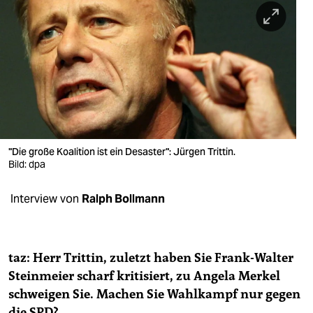
berlin
nord
wahrheit
verlag
verlag
veranstaltungen
"Die große Koalition ist ein Desaster": Jürgen Trittin.
Bild: dpa
shop
Interview von
Ralph Bollmann
fragen & hilfe
unterstützen
taz: Herr Trittin, zuletzt haben Sie Frank-Walter
abo
Steinmeier scharf kritisiert, zu Angela Merkel
genossenschaft
schweigen Sie. Machen Sie Wahlkampf nur gegen
die SPD?