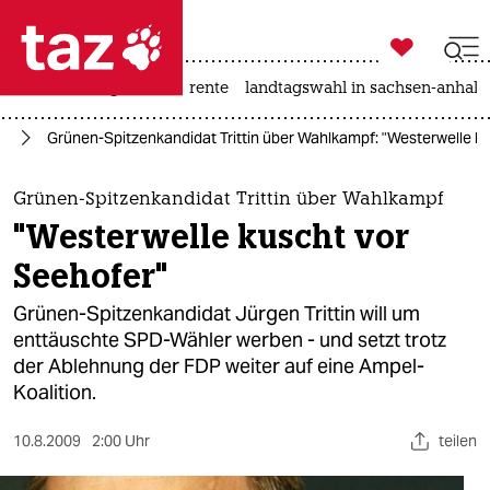

taz zahl ich
hitze
niedrigwasser
rente
landtagswahl in sachsen-anhalt

taz zahl ich
nd
Grünen-Spitzenkandidat Trittin über Wahlkampf: "Westerwelle k
taz zahl ich
themen
Grünen-Spitzenkandidat Trittin über Wahlkampf
"Westerwelle kuscht vor
politik
Seehofer"
öko
Grünen-Spitzenkandidat Jürgen Trittin will um
enttäuschte SPD-Wähler werben - und setzt trotz
gesellschaft
der Ablehnung der FDP weiter auf eine Ampel-
Koalition.
kultur
sport
10.8.2009
2:00 Uhr
teilen