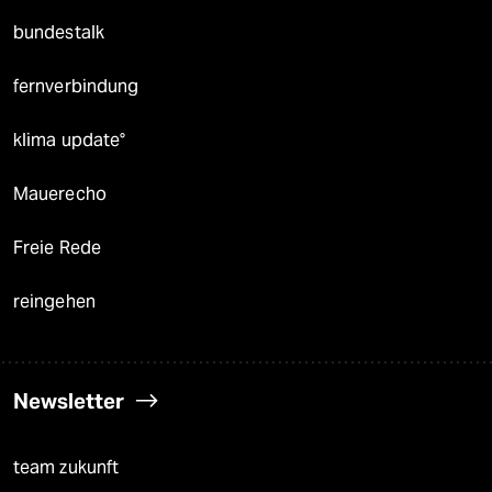
bundestalk
fernverbindung
klima update°
Mauerecho
Freie Rede
reingehen
Newsletter
team zukunft