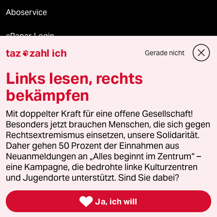
Aboservice
ePaper Login
taz
zahl ich
Gerade nicht

Downloads für Abonnierende
Links lesen, rechts
bekämpfen
© 2026 taz Verlags und Vertriebs GmbH
Mit doppelter Kraft für eine offene Gesellschaft!
Alle Rechte vorbehalten. Bei rechtlichen Fragen oder für Genehmigungen
wenden Sie sich bitte an
lizenzen@taz.de
Besonders jetzt brauchen Menschen, die sich gegen
Rechtsextremismus einsetzen, unsere Solidarität.
Daher gehen 50 Prozent der Einnahmen aus
Feedback
Redaktionsstatut
Kommune-Richtlinien
KI-
Neuanmeldungen an „Alles beginnt im Zentrum“ –
eine Kampagne, die bedrohte linke Kulturzentren
Leitlinie
Informant
Datenschutz
Impressum
AGB
und Jugendorte unterstützt. Sind Sie dabei?
Seitenwende
Einwilligungen widerrufen (Ads)

Ja, ich will