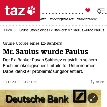

taz zahl ich
krieg in der ukraine
hitze
niedrigwasser
waldbrände

taz zahl ich
Buch
Grüne Utopie eines Ex-Bankers: Mr. Saulus wurde Paulus
taz zahl ich
themen
Grüne Utopie eines Ex-Bankers
Mr. Saulus wurde Paulus
politik
Der Ex-Banker Pavan Sukhdev entwirft in seinem
öko
Buch ein ökologisches Leitbild für Unternehmen.
Dabei denkt er problemlösungsorientiert.
gesellschaft
13.12.2013
10:25 Uhr
teilen
kultur
sport