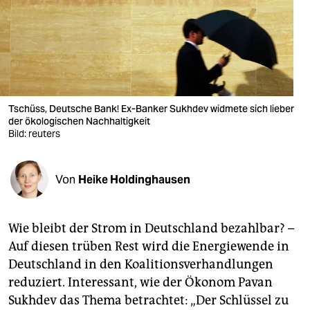
berlin
nord
wahrheit
verlag
Tschüss, Deutsche Bank! Ex-Banker Sukhdev widmete sich lieber
verlag
der ökologischen Nachhaltigkeit
Bild: reuters
veranstaltungen
shop
Von
Heike Holdinghausen
fragen & hilfe
Wie bleibt der Strom in Deutschland bezahlbar? –
unterstützen
Auf diesen trüben Rest wird die Energiewende in
abo
Deutschland in den Koalitionsverhandlungen
reduziert. Interessant, wie der Ökonom Pavan
genossenschaft
Sukhdev das Thema betrachtet: „Der Schlüssel zu