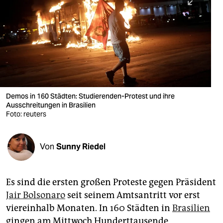
berlin
nord
wahrheit
verlag
verlag
Demos in 160 Städten: Studierenden-Protest und ihre
Ausschreitungen in Brasilien
veranstaltungen
Foto: reuters
shop
fragen & hilfe
Von
Sunny Riedel
unterstützen
Es sind die ersten großen Proteste gegen Präsident
abo
Jair Bolsonaro
seit seinem Amtsantritt vor erst
genossenschaft
viereinhalb Monaten. In 160 Städten in
Brasilien
gingen am Mittwoch Hunderttausende