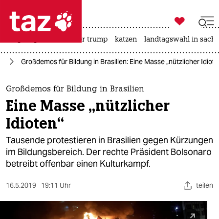

taz zahl ich
bergsteigen
usa unter trump
katzen
landtagswahl in sachs

taz zahl ich
ka
Großdemos für Bildung in Brasilien: Eine Masse „nützlicher Idiote
taz zahl ich
themen
Großdemos für Bildung in Brasilien
Eine Masse „nützlicher
politik
Idioten“
öko
Tausende protestieren in Brasilien gegen Kürzungen
im Bildungsbereich. Der rechte Präsident Bolsonaro
gesellschaft
betreibt offenbar einen Kulturkampf.
kultur
16.5.2019
19:11 Uhr
teilen
sport