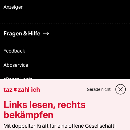
Anzeigen
Fragen & Hilfe
Feedback
Aboservice
ePaper Login
taz
zahl ich
Gerade nicht

Downloads für Abonnierende
Links lesen, rechts
bekämpfen
© 2026 taz Verlags und Vertriebs GmbH
Mit doppelter Kraft für eine offene Gesellschaft!
Alle Rechte vorbehalten. Bei rechtlichen Fragen oder für Genehmigungen
wenden Sie sich bitte an
lizenzen@taz.de