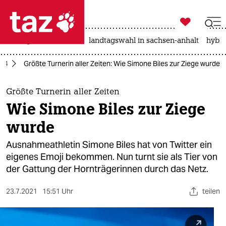

taz zahl ich
niedrigwasser
rente
landtagswahl in sachsen-anhalt
hybri

taz zahl ich
024
Größte Turnerin aller Zeiten: Wie Simone Biles zur Ziege wurde
taz zahl ich
themen
Größte Turnerin aller Zeiten
Wie Simone Biles zur Ziege
politik
wurde
öko
Ausnahmeathletin Simone Biles hat von Twitter ein
eigenes Emoji bekommen. Nun turnt sie als Tier von
gesellschaft
der Gattung der Hornträgerinnen durch das Netz.
kultur
23.7.2021
15:51 Uhr
teilen
sport