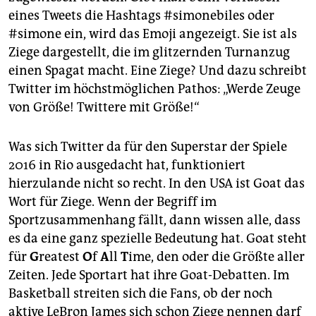
epaper login
eines Tweets die Hashtags #simonebiles oder
#simone ein, wird das Emoji angezeigt. Sie ist als
Ziege dargestellt, die im glitzernden Turnanzug
einen Spagat macht. Eine Ziege? Und dazu schreibt
Twitter im höchstmöglichen Pathos: „Werde Zeuge
von Größe! Twittere mit Größe!“
Was sich Twitter da für den Superstar der Spiele
2016 in Rio ausgedacht hat, funktio­niert
hierzulande nicht so recht. In den USA ist Goat das
Wort für Ziege. Wenn der Begriff im
Sportzusammenhang fällt, dann wissen alle, dass
es da eine ganz spezielle Bedeutung hat. Goat steht
für
G
reatest
O
f
A
ll
T
ime, den oder die Größte aller
Zeiten. Jede Sportart hat ihre Goat-Debatten. Im
Basketball streiten sich die Fans, ob der noch
aktive LeBron James sich schon Ziege nennen darf