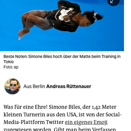
berlin
nord
wahrheit
verlag
verlag
Beste Noten: Simone Biles hoch über der Matte beim Training in
Tokio
veranstaltungen
Foto: ap
shop
fragen & hilfe
Aus Berlin
Andreas Rüttenauer
unterstützen
Was für eine Ehre! Simone Biles, der 1,42 Meter
abo
kleinen Turnerin aus den USA, ist von der Social-
genossenschaft
Media-Plattform Twitter
ein eigenes Emoji
zugewiesen worden. Gibt man beim Verfassen