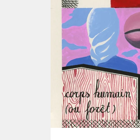
berlin
nord
wahrheit
verlag
verlag
veranstaltungen
shop
fragen & hilfe
unterstützen
abo
genossenschaft