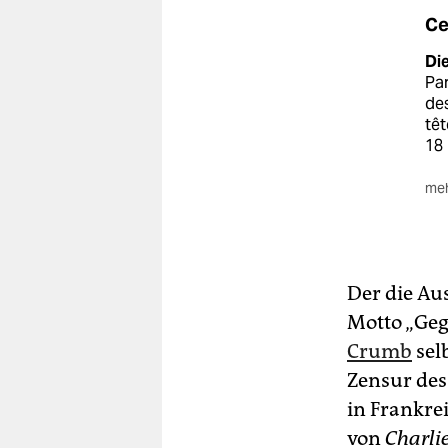
Ce
Di
Par
des
têt
18
meh
Pub
Eu
Der die Au
Motto „Geg
Crumb
sel
Zensur des
in Frankre
von
Charli