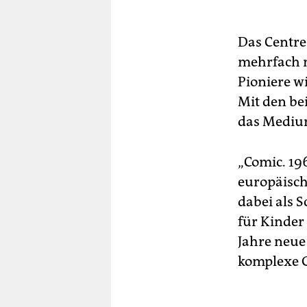
Das Centre
mehrfach m
Pioniere w
Mit den be
das Mediu
„Comic. 19
europäisch
dabei als 
für Kinder
Jahre neue
komplexe G