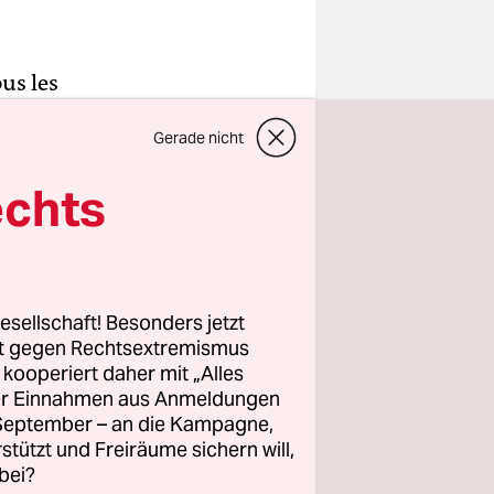
ous les
nde Schau
Gerade nicht
ereint,
ten sie
echts
 und „Corto
 auf der
immersives
taltet
esellschaft! Besonders jetzt
en, können
rt gegen Rechtsextremismus
z kooperiert daher mit „Alles
ller Einnahmen aus Anmeldungen
. September – an die Kampagne,
„Corto
rstützt und Freiräume sichern will,
ungen und
bei?