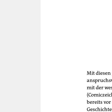
Mit diesen
anspruchsv
mit der we
(Comiczeic
bereits vo
Geschichte