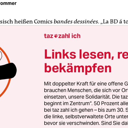
Trommer
sisch heißen Comics
bandes dessinées
. „La BD á t
„Comic auf allen Etagen“ nennt sich die überrage
taz
zahl ich

Centre Pompidou, die gleich vier Ausstellungen v
uf mehrere Ebenen
des Kunsttempels.
Übersetzt lau
Links lesen, r
 Museum“ (im 5. OG), „Comic. 1964–2024“ (6. OG)
in Leben wie ein Roman“ (2. OG). Außerdem gibt es
bekämpfen
e mit „Tenir tête“ (etwa: „die Stirn bieten“) ein 
r, das von der Comiczeichnerin Marion Fayolle ges
Mit doppelter Kraft für eine offene G
nomadischen Zelten, die wie halbe Köpfe ausseh
brauchen Menschen, die sich vor O
 poetische Universum der Zeichnerin eintauchen.
einsetzen, unsere Solidarität. Die ta
beginnt im Zentrum“. 50 Prozent a
bei taz zahl ich gehen – bis zum 30
in der Bibliothek platzierte Pavillon-Ausstellung 
die linke, selbstverwaltete Orte unte
uldigt mit zahlreichen seltenen Originalzeichn
bevor sie verschwinden. Sind Sie da