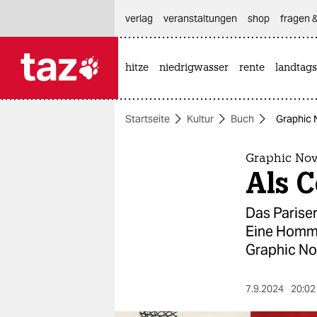
hautnavigation anspringen
hauptinhalt anspringen
footer anspringen
verlag
veranstaltungen
shop
fragen &
hitze
niedrigwasser
rente
landtags

taz zahl ich
taz zahl ich
Startseite
Kultur
Buch
Graphic 
themen
politik
Graphic Nove
Als 
öko
Das Parise
gesellschaft
Eine Homma
Graphic No
kultur
sport
7.9.2024
20:02