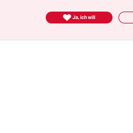
 in betörenden Pastelltönen dem gleichnamigen
 und Antihelden aus der Feder
Hugo Pratts,
enth

Ja, ich will
tive sowie literarische Vorbilder des italienische