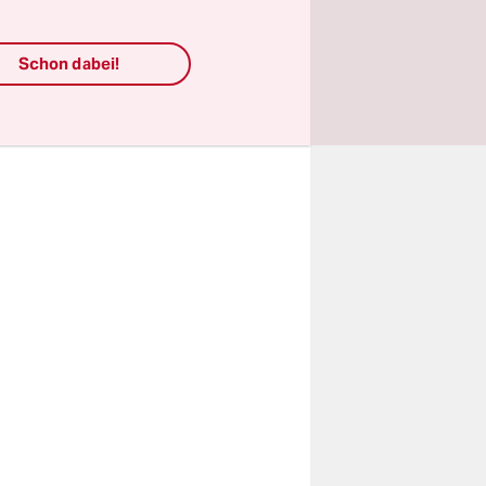
üllt
Schon dabei!
n