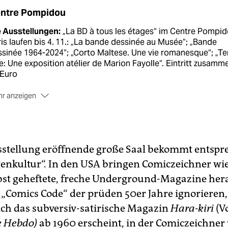
ntre Pompidou
e Ausstellungen:
„La BD à tous les étages“ im Centre Pompi
is laufen bis 4. 11.: „La bande dessinée au Musée“; „Bande
sinée 1964-2024“; „Corto Maltese. Une vie romanesque“; „Te
e: Une exposition atélier de Marion Fayolle“. Eintritt zusamm
 Euro
r anzeigen
likationen:
„La BD au Musée“: 25 Euro; „Corto Maltese“: 25
ro; „Bande Dessinée 1964–2024“: 45 Euro
sstellung eröffnende große Saal bekommt entspr
enkultur“. In den USA bringen Comiczeichner wi
bst geheftete, freche Underground-Magazine hera
 „Comics Code“ der prüden 50er Jahre ignoriere
ich das subversiv-satirische Magazin
Hara-kiri
(V
e Hebdo)
ab 1960 erscheint, in der Comiczeichner 