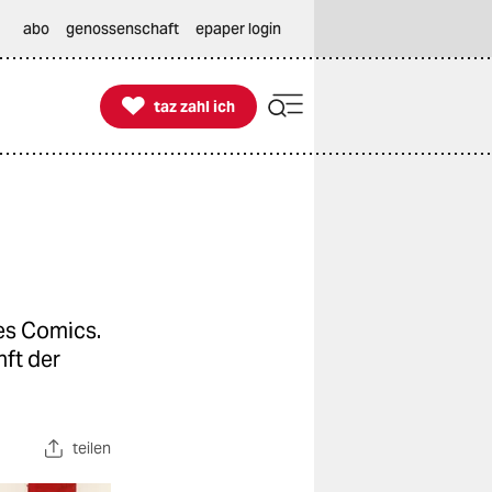
abo
genossenschaft
epaper login

taz zahl ich
taz zahl ich
es Comics.
ft der
teilen