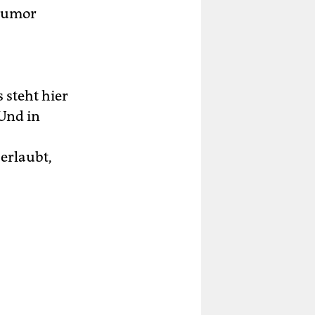
 Humor
 steht hier
 Und in
erlaubt,