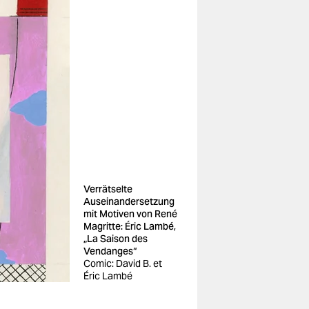
Verrätselte
Auseinandersetzung
mit Motiven von René
Magritte: Éric Lambé,
„La Saison des
Vendanges“
Comic: David B. et
Éric Lambé