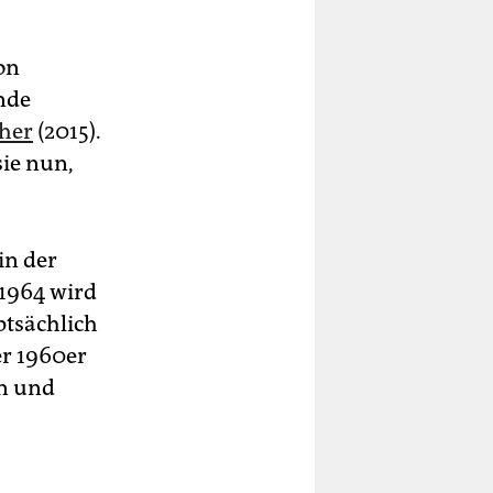
on
nde
cher
(2015).
sie nun,
in der
1964 wird
ptsächlich
er 1960er
en und