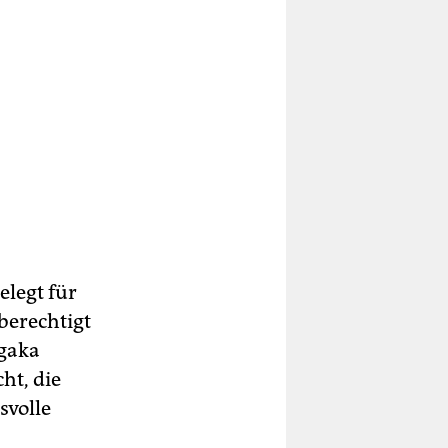
legt für
berechtigt
ngaka
ht, die
svolle