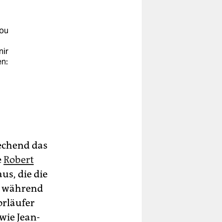
dou
nir
en:
echend das
e
Robert
us, die die
n, während
orläufer
wie Jean-