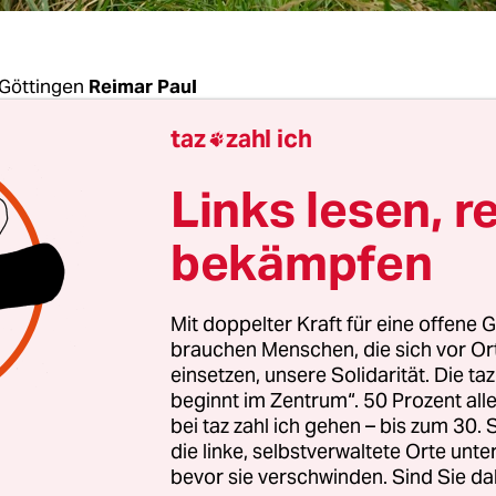
Göttingen
Reimar Paul
taz
zahl ich

and gegen das geplante Atommüllendlager Scha
Links lesen, r
ter müssen Umweltverbände einen Rückschlag h
sächsische Umweltministerium lehnte am Freita
bekämpfen
s Bundes für Umwelt und Naturschutz Deutschla
turschutzbundes (Nabu) ab. Diese hatten erwirk
Mit doppelter Kraft für eine offene G
inisterium den Planfeststellungsbeschluss für d
brauchen Menschen, die sich vor O
 schwach- und mittelradioaktive Abfälle zurückn
einsetzen, unsere Solidarität. Die ta
beginnt im Zentrum“. 50 Prozent a
g sei „nach intensiver juristischer und inhaltlic
bei taz zahl ich gehen – bis zum 30
efallen, hieß es jetzt jedoch. Schacht Konrad kan
die linke, selbstverwaltete Orte unte
eitergebaut werden.
bevor sie verschwinden. Sind Sie da