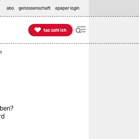
abo
genossenschaft
epaper login

taz zahl ich
taz zahl ich
t
oben?
rd