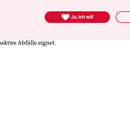
nrad ist ein ehemaliges Eisenbergwerk bei Salzgit

re in Betrieb und wurde 1976 geschlossen, der Er
Ja, ich will
ht mehr. Danach ließ die Bundesregierung unter
chachtanlage als Endlager für schwach- und
aktive Abfälle eignet.