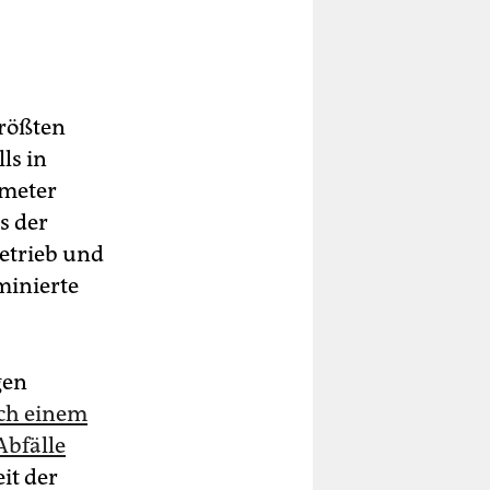
größten
ls in
kmeter
s der
Betrieb und
minierte
gen
ch einem
Abfälle
it der