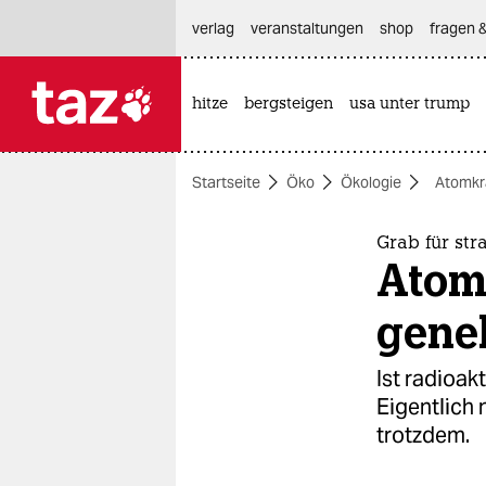
hautnavigation anspringen
hauptinhalt anspringen
footer anspringen
verlag
veranstaltungen
shop
fragen &
hitze
bergsteigen
usa unter trump

taz zahl ich
taz zahl ich
Startseite
Öko
Ökologie
Atomkr
themen
politik
Grab für str
Atom
öko
gene
gesellschaft
Ist radioak
kultur
Eigentlich 
trotzdem.
sport