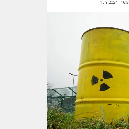
berlin
15.9.2024
16:3
nord
wahrheit
verlag
verlag
veranstaltungen
shop
fragen & hilfe
unterstützen
abo
genossenschaft