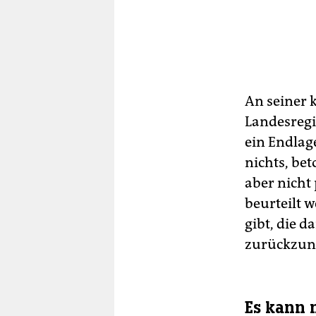
An seiner 
Landesregi
ein Endlag
nichts, be
aber nicht 
beurteilt 
gibt, die 
zurückzun
Es kann 