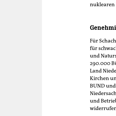
nuklearen 
Genehmi
Für Schach
für schwac
und Natur
290.000 Bü
Land Nied
Kirchen un
BUND und N
Niedersach
und Betri
widerrufen