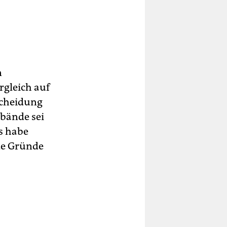
n
rgleich auf
scheidung
rbände sei
Es habe
nde Gründe