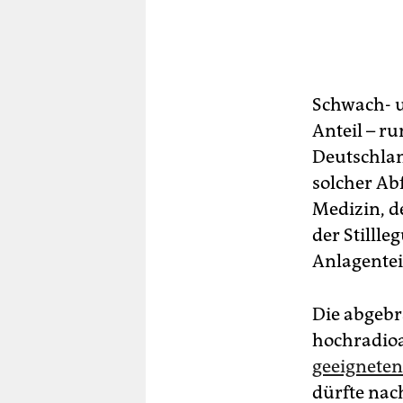
Schwach- u
Anteil – r
Deutschlan
solcher Ab
Medizin, d
der Stilll
Anlagentei
Die abgeb
hochradioa
geeigneten
dürfte nac