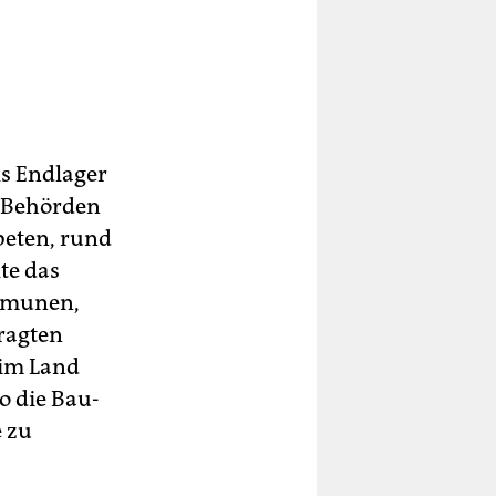
s Endlager
0 Behörden
eten, rund
te das
mmunen,
ragten
eim Land
o die Bau-
 zu