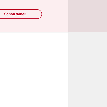
ter. Es war
zabbau
Schon dabei!
suchen, ob