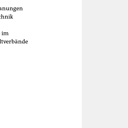
Planungen
chnik
e im
ltverbände