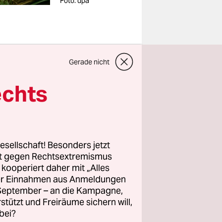
Foto: dpa
Gerade nicht
cht Konrad
echts
innehmen.
g einen
nd (BUND)
en wollen,
esellschaft! Besonders jetzt
en Bau des
rt gegen Rechtsextremismus
immt. Die
z kooperiert daher mit „Alles
ller Einnahmen aus Anmeldungen
her
. September – an die Kampagne,
n damit
rstützt und Freiräume sichern will,
bei?