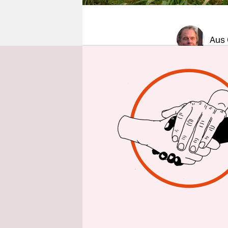
epaper login
Aus 
Im
Widerst
in Salzgit
Das nieder
Antrag de
und des Na
dass das M
Depots für
Entscheidun
Prüfung“ g
zunächst w